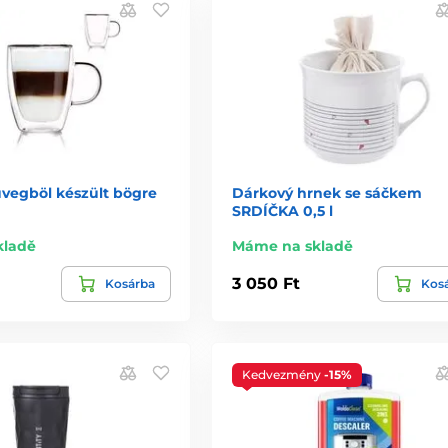
üvegböl készült bögre
Dárkový hrnek se sáčkem
SRDÍČKA 0,5 l
kladě
Máme na skladě
3 050 Ft
Kosárba
Kos
Kedvezmény
-15%