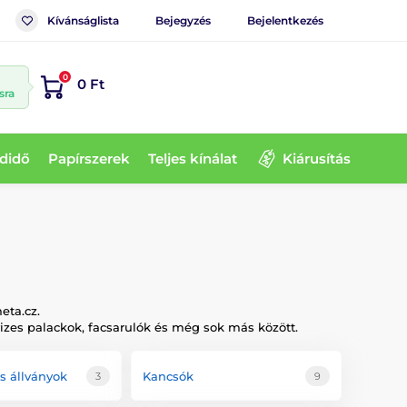
Kívánságlista
Bejegyzés
Bejelentkezés
0
0 Ft
sra
didő
Papírszerek
Teljes kínálat
Kiárusítás
eta.cz.
vizes palackok, facsarulók és még sok más között.
s állványok
Kancsók
3
9