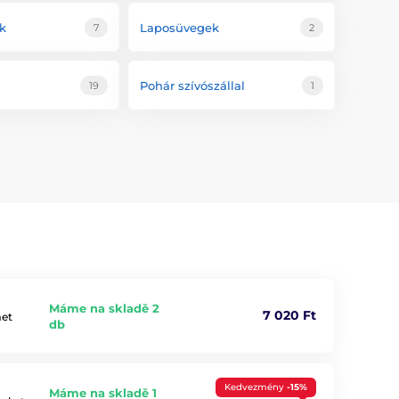
k
Laposüvegek
7
2
Pohár szívószállal
19
1
Máme na skladě 2
7 020 Ft
met
db
Kedvezmény
-15%
Máme na skladě 1