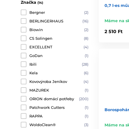
Značka
(14)
0,7 l-es m
Bergner
(2)
Máme na s
BERLINGERHAUS
(16)
Biowin
(2)
2 510 Ft
CS Solingen
(8)
EXCELLENT
(4)
GoDan
(1)
Ibili
(28)
Kela
(6)
Kovovýroba Jeníkov
(4)
MAZUREK
(1)
ORION domácí potřeby
(200)
Patchwork Cutters
(1)
Borospohár
RAPPA
(1)
WoldoClean®
(3)
Máme na s