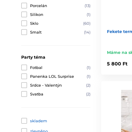
Porcelán
(13)
Silikon
(1)
Sklo
(60)
Fekete term
Smalt
(14)
Máme na s
Party téma
5 800 Ft
Fotbal
(1)
Panenka LOL Surprise
(1)
Srdce - Valentýn
(2)
Svatba
(2)
skladem
zlevněno