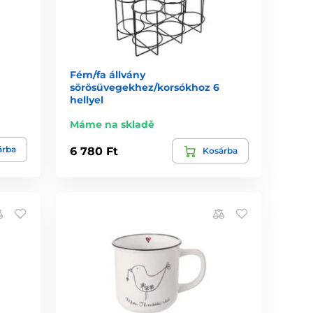
Fém/fa állvány
sörösüvegekhez/korsókhoz 6
hellyel
Máme na skladě
árba
6 780 Ft
Kosárba