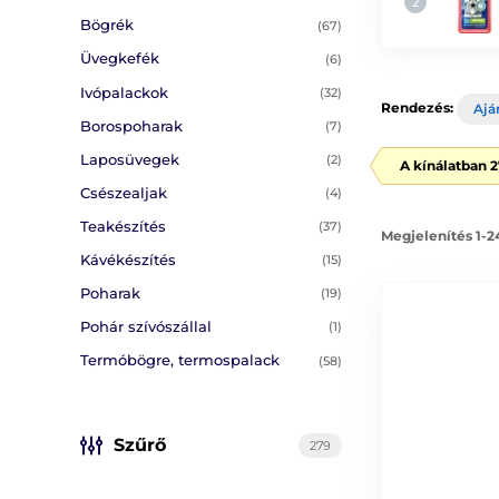
Bögrék
(67)
Üvegkefék
(6)
Ivópalackok
(32)
Rendezés:
Ajá
Borospoharak
(7)
Laposüvegek
(2)
A kínálatban 
Csészealjak
(4)
Teakészítés
(37)
Megjelenítés 1-2
Kávékészítés
(15)
Poharak
(19)
Pohár szívószállal
(1)
Termóbögre, termospalack
(58)
Szűrő
279