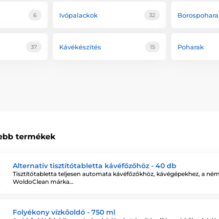
Ivópalackok
Borospohara
6
32
Kávékészítés
Poharak
37
15
ebb termékek
Alternatív tisztítótabletta kávéfőzőhöz - 40 db
Tisztítótabletta teljesen automata kávéfőzőkhöz, kávégépekhez, a né
WoldoClean márka…
Folyékony vízkőoldó - 750 ml