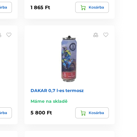
1 865 Ft
árba
Kosárba
DAKAR 0,7 l-es termosz
Máme na skladě
5 800 Ft
árba
Kosárba