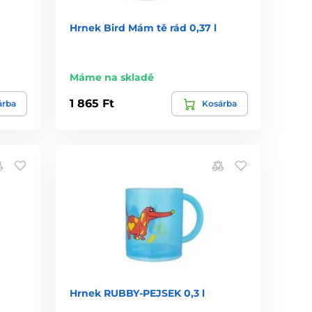
Hrnek Bird Mám tě rád 0,37 l
Máme na skladě
1 865 Ft
árba
Kosárba
Hrnek RUBBY-PEJSEK 0,3 l