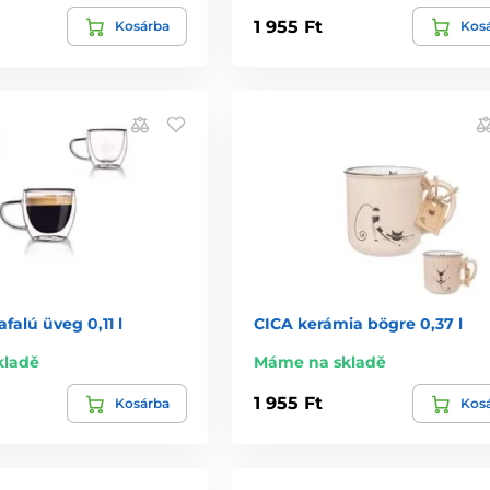
1 955 Ft
Kosárba
Kos
falú üveg 0,11 l
CICA kerámia bögre 0,37 l
kladě
Máme na skladě
1 955 Ft
Kosárba
Kos