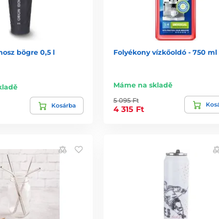
osz bögre 0,5 l
Folyékony vízkőoldó - 750 ml
Máme na skladě
kladě
5 095 Ft
Kos
Kosárba
4 315 Ft