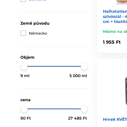
Halhatatla
szívószál - 
cm + tisztí
Země původu
Máme na s
Německo
1 955 Ft
Objem
9 ml
5 000 ml
cena
90 Ft
27 485 Ft
Hrnek KVĚTY