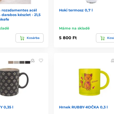
n rozsdamentes acél
Hoki termosz 0,7 l
4 darabos készlet - 21,5
tókefe
kladě
Máme na skladě
5 800 Ft
Kosárba
Kos
 0,35 l
Hrnek RUBBY-KOČKA 0,3 l