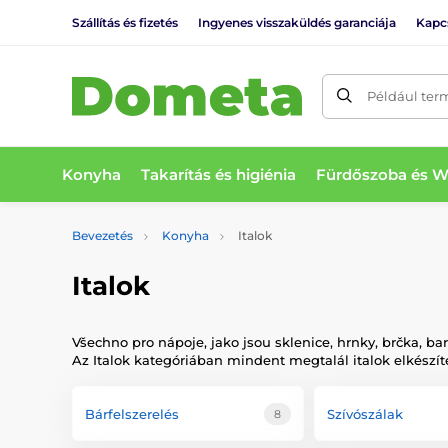
Szállítás és fizetés
Ingyenes visszaküldés garanciája
Kapc
Például ter
Konyha
Takarítás és higiénia
Fürdőszoba és 
Bevezetés
Konyha
Italok
Italok
Všechno pro nápoje, jako jsou sklenice, hrnky, brčka, 
Az Italok kategóriában mindent megtalál italok elkészít
Bárfelszerelés
Szívószálak
8