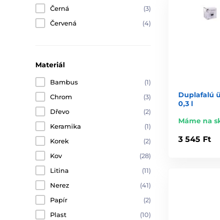
Černá
(3)
Červená
(4)
Materiál
Bambus
(1)
Duplafalú 
Chrom
(3)
0,3 l
Dřevo
(2)
Máme na s
Keramika
(1)
3 545 Ft
Korek
(2)
Kov
(28)
Litina
(11)
Nerez
(41)
Papír
(2)
Plast
(10)