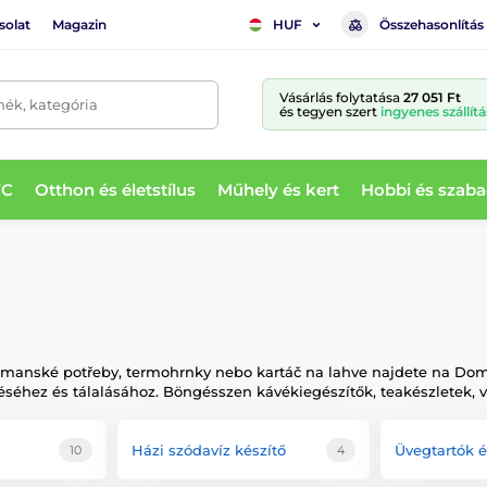
solat
Magazin
Összehasonlítás
HUF
Vásárlás folytatása
27 051 Ft
mék, kategória
és tegyen szert
ingyenes szállítá
WC
Otthon és életstílus
Műhely és kert
Hobbi és szaba
barmanské potřeby, termohrnky nebo kartáč na lahve najdete na Dom
éséhez és tálalásához. Böngésszen kávékiegészítők, teakészletek, 
Házi szódavíz készítő
Üvegtartók é
10
4