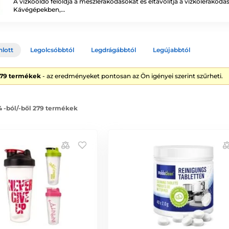
A vízkőoldó feloldja a mészlerakódásokat és eltávolítja a vízkőlerakódás
Kávégépekben,…
nlott
Legolcsóbbtól
Legdrágábbtól
Legújabbtól
279 termékek
- az eredményeket pontosan az Ön igényei szerint szűrheti.
4 -ból/-ből 279 termékek