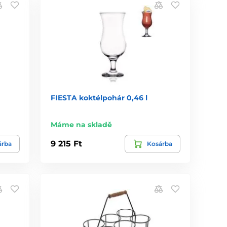
FIESTA koktélpohár 0,46 l
Máme na skladě
9 215 Ft
árba
Kosárba