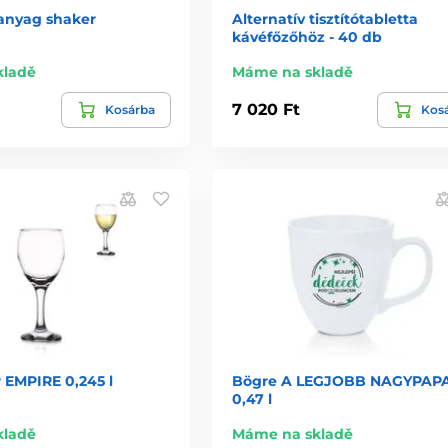
űanyag shaker
Alternatív tisztítótabletta
kávéfőzőhöz - 40 db
kladě
Máme na skladě
7 020 Ft
Kosárba
Kos
 EMPIRE 0,245 l
Bögre A LEGJOBB NAGYPAP
0,47 l
kladě
Máme na skladě