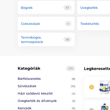
Bögrék
Üvegkefék
67
Csészealjak
Teakészítés
4
Termóbögre,
58
termospalack
Kategóriák
Legkeresett
279
Bárfelszerelés
(8)
Szívószálak
(10)
Házi szódavíz készítő
(4)
Üvegtartók és állványok
(3)
Kancsók
(9)