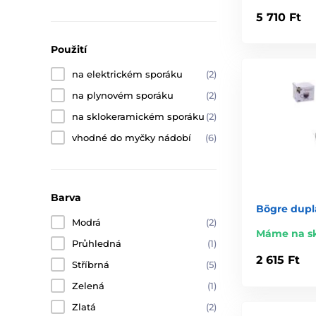
5 710 Ft
Použití
na elektrickém sporáku
(2)
na plynovém sporáku
(2)
na sklokeramickém sporáku
(2)
vhodné do myčky nádobí
(6)
Barva
Bögre dupla
Modrá
(2)
Máme na s
Průhledná
(1)
2 615 Ft
Stříbrná
(5)
Zelená
(1)
Zlatá
(2)