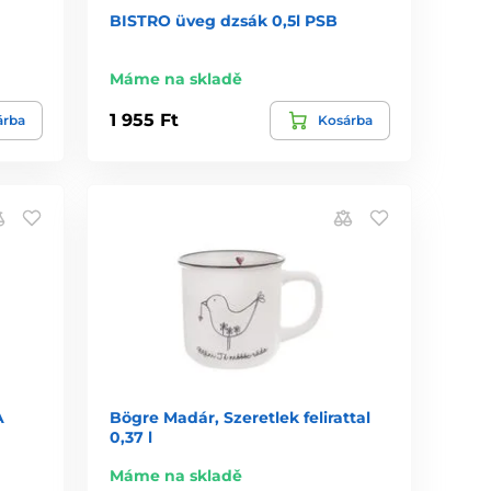
BISTRO üveg dzsák 0,5l PSB
Máme na skladě
1 955 Ft
árba
Kosárba
A
Bögre Madár, Szeretlek felirattal
0,37 l
Máme na skladě