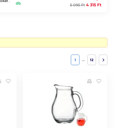
okat .
db
4 315 Ft
5 095 Ft
…
1
12