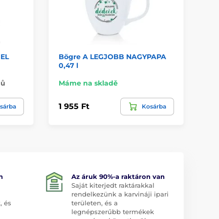
GEL
Bögre A LEGJOBB NAGYPAPA
Po
0,47 l
nů
Máme na skladě
Na
1 955 Ft
2 
sárba
Kosárba
n
Az áruk 90%-a raktáron van
Saját kiterjedt raktárakkal
rendelkezünk a karvináji ipari
, és
területen, és a
legnépszerűbb termékek