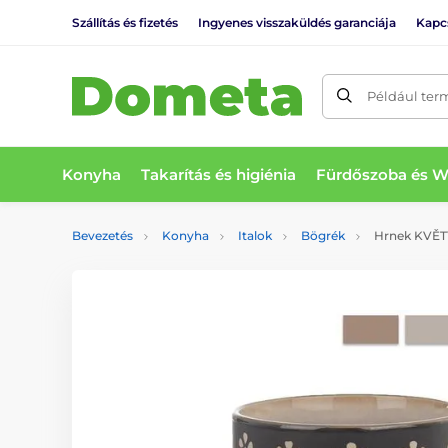
Szállítás és fizetés
Ingyenes visszaküldés garanciája
Kapc
Például ter
Konyha
Takarítás és higiénia
Fürdőszoba és 
Bevezetés
Konyha
Italok
Bögrék
Hrnek KVĚTY