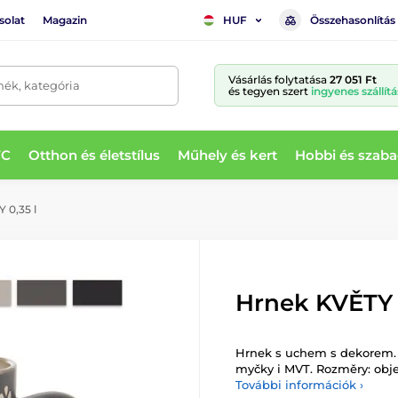
solat
Magazin
Összehasonlítás
HUF
Vásárlás folytatása
27 051 Ft
mék, kategória
és tegyen szert
ingyenes szállítá
WC
Otthon és életstílus
Műhely és kert
Hobbi és szaba
 0,35 l
Hrnek KVĚTY 0
Hrnek s uchem s dekorem. 
myčky i MVT. Rozměry: objem 
További információk ›