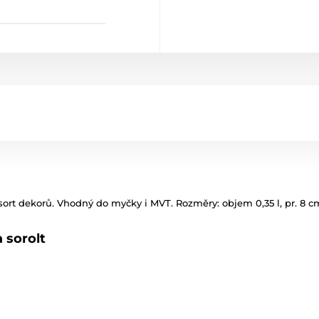
rt dekorů. Vhodný do myčky i MVT. Rozměry: objem 0,35 l, pr. 8 cm,
 sorolt