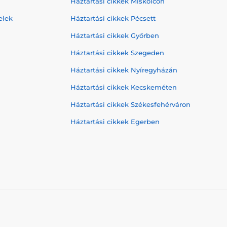
Háztartási cikkek Miskolcon
elek
Háztartási cikkek Pécsett
Háztartási cikkek Győrben
Háztartási cikkek Szegeden
Háztartási cikkek Nyíregyházán
Háztartási cikkek Kecskeméten
Háztartási cikkek Székesfehérváron
Háztartási cikkek Egerben