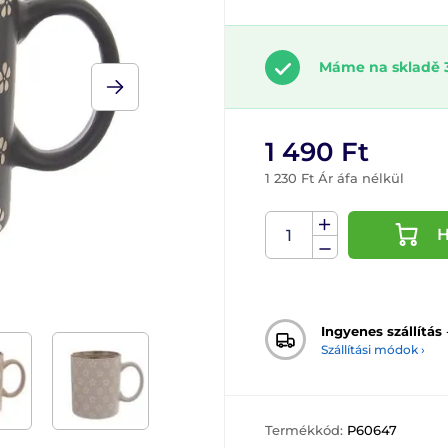
Máme na skladě 
1 490 Ft
1 230 Ft Ár áfa nélkül
H
Ingyenes szállítás
Szállítási módok ›
Termékkód:
P60647