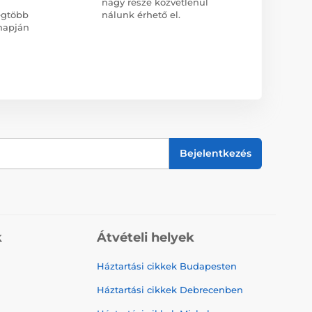
nagy része közvetlenül
egtöbb
nálunk érhető el.
napján
Bejelentkezés
k
Átvételi helyek
Háztartási cikkek Budapesten
Háztartási cikkek Debrecenben