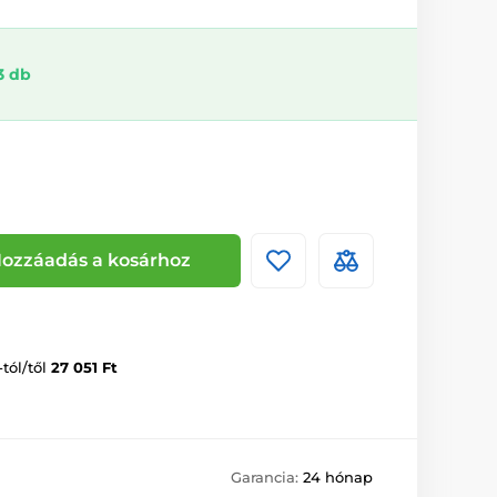
3 db
ozzáadás a kosárhoz
-tól/től
27 051 Ft
Garancia:
24 hónap