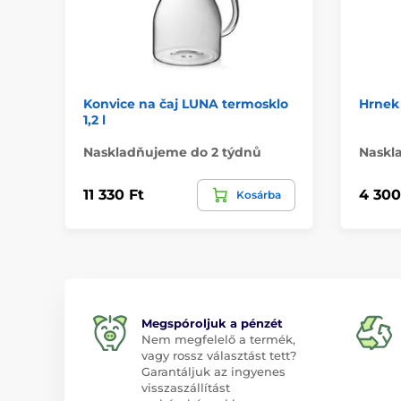
Konvice na čaj LUNA termosklo
Hrnek 
1,2 l
Naskladňujeme do 2 týdnů
Naskl
11 330 Ft
4 300
Kosárba
Megspóroljuk a pénzét
Nem megfelelő a termék,
vagy rossz választást tett?
Garantáljuk az ingyenes
visszaszállítást