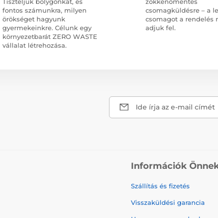
Tiszteljük bolygónkat, és
zökkenőmentes
fontos számunkra, milyen
csomagküldésre – a l
örökséget hagyunk
csomagot a rendelés 
gyermekeinkre. Célunk egy
adjuk fel.
környezetbarát ZERO WASTE
vállalat létrehozása.
Ide írja az e-mail címét
Információk Önne
Szállítás és fizetés
Visszaküldési garancia