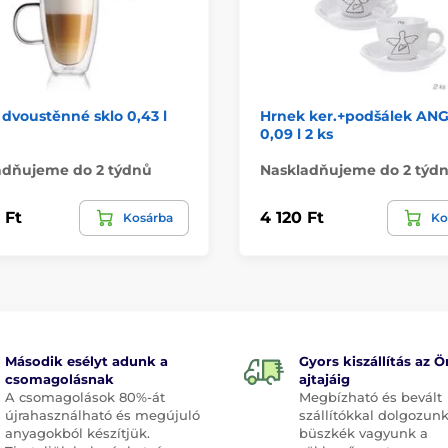
dvoustěnné sklo 0,43 l
Hrnek ker.+podšálek AN
0,09 l 2 ks
adňujeme do 2 týdnů
Naskladňujeme do 2 týd
 Ft
4 120 Ft
Kosárba
Ko
Második esélyt adunk a
Gyors kiszállítás az Ö
csomagolásnak
ajtajáig
A csomagolások 80%-át
Megbízható és bevált
újrahasználható és megújuló
szállítókkal dolgozunk
anyagokból készítjük.
büszkék vagyunk a