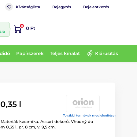
Kívánságlista
Bejegyzés
Bejelentkezés
0
0 Ft
sra
didő
Papírszerek
Teljes kínálat
Kiárusítás
,35 l
További termékek megjelenítése ›
Materiál: keramika. Assort dekorů. Vhodný do
0,35 l, pr. 8 cm, v. 9,5 cm.