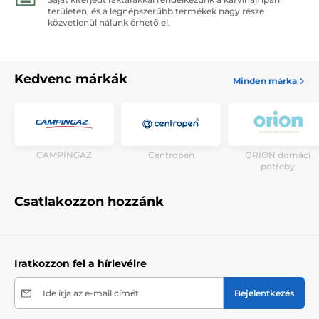
területen, és a legnépszerűbb termékek nagy része
közvetlenül nálunk érhető el.
Kedvenc márkák
Minden márka
CAMPINGAZ
Centropen
ORION domácí
potřeby
Csatlakozzon hozzánk
Iratkozzon fel a hírlevélre
Ide írja az e-mail címét
Bejelentkezés