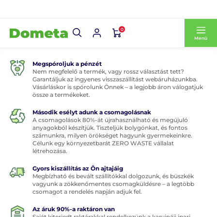
0
Menü
Megspóroljuk a pénzét
Nem megfelelő a termék, vagy rossz választást tett?
Garantáljuk az ingyenes visszaszállítást webáruházunkba.
Vásárláskor is spórolunk Önnek – a legjobb áron válogatjuk
össze a termékeket.
Második esélyt adunk a csomagolásnak
A csomagolások 80%-át újrahasználható és megújuló
anyagokból készítjük. Tiszteljük bolygónkat, és fontos
számunkra, milyen örökséget hagyunk gyermekeinkre.
Célunk egy környezetbarát ZERO WASTE vállalat
létrehozása.
Gyors kiszállítás az Ön ajtajáig
Megbízható és bevált szállítókkal dolgozunk, és büszkék
vagyunk a zökkenőmentes csomagküldésre – a legtöbb
csomagot a rendelés napján adjuk fel.
Az áruk 90%-a raktáron van
Saját kiterjedt raktárakkal rendelkezünk a karvináji ipari