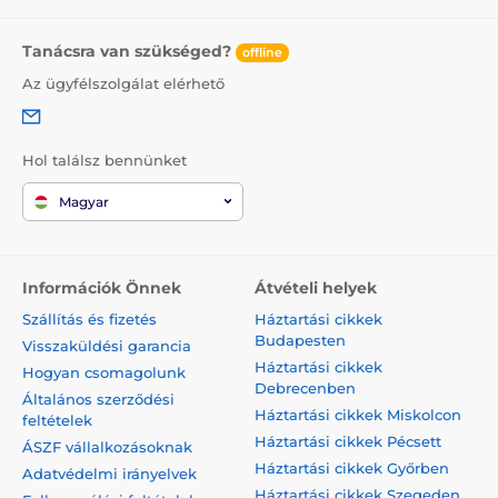
Tanácsra van szükséged?
offline
Az ügyfélszolgálat elérhető
Hol találsz bennünket
Magyar
Információk Önnek
Átvételi helyek
Szállítás és fizetés
Háztartási cikkek
Budapesten
Visszaküldési garancia
Háztartási cikkek
Hogyan csomagolunk
Debrecenben
Általános szerződési
Háztartási cikkek Miskolcon
feltételek
Háztartási cikkek Pécsett
ÁSZF vállalkozásoknak
Háztartási cikkek Győrben
Adatvédelmi irányelvek
Háztartási cikkek Szegeden