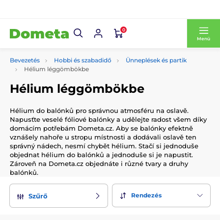
0
Menü
Bevezetés
Hobbi és szabadidő
Ünneplések és partik
Hélium léggömbökbe
Hélium léggömbökbe
Hélium do balónků pro správnou atmosféru na oslavě.
Napusťte veselé fóliové balónky a udělejte radost všem díky
domácím potřebám Dometa.cz. Aby se balónky efektně
vznášely nahoře u stropu místnosti a dodávali oslavě ten
správný nádech, nesmí chybět hélium. Stačí si jednoduše
objednat hélium do balónků a jednoduše si je napustit.
Zároveň na Dometa.cz objednáte i různé tvary a druhy
balónků.
Rendezés
Szűrő