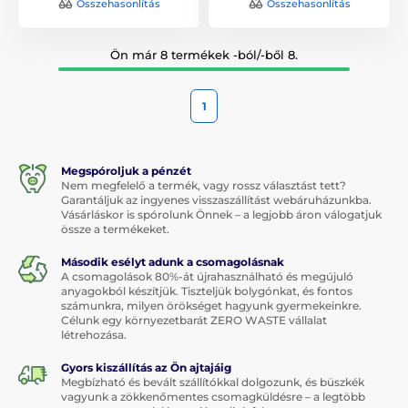
Összehasonlítás
Összehasonlítás
Ön már 8 termékek -ból/-ből 8.
1
Megspóroljuk a pénzét
Nem megfelelő a termék, vagy rossz választást tett?
Garantáljuk az ingyenes visszaszállítást webáruházunkba.
Vásárláskor is spórolunk Önnek – a legjobb áron válogatjuk
össze a termékeket.
Második esélyt adunk a csomagolásnak
A csomagolások 80%-át újrahasználható és megújuló
anyagokból készítjük. Tiszteljük bolygónkat, és fontos
számunkra, milyen örökséget hagyunk gyermekeinkre.
Célunk egy környezetbarát ZERO WASTE vállalat
létrehozása.
Gyors kiszállítás az Ön ajtajáig
Megbízható és bevált szállítókkal dolgozunk, és büszkék
vagyunk a zökkenőmentes csomagküldésre – a legtöbb