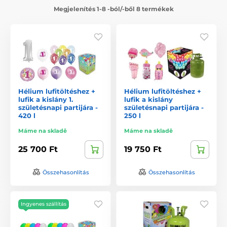
Megjelenítés 1-8 -ból/-ből 8 termékek
Hélium lufitöltéshez +
Hélium lufitöltéshez +
lufik a kislány 1.
lufik a kislány
születésnapi partijára -
születésnapi partijára -
420 l
250 l
Máme na skladě
Máme na skladě
25 700 Ft
19 750 Ft
Összehasonlítás
Összehasonlítás
Ingyenes szállítás