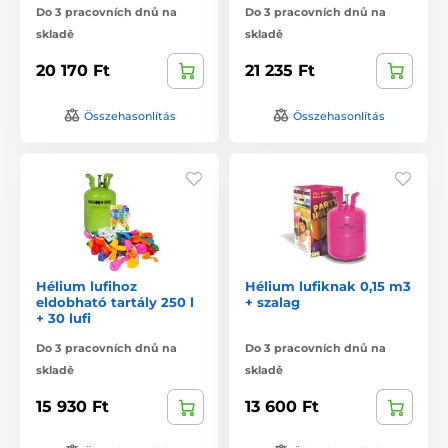
Do 3 pracovních dnů na
Do 3 pracovních dnů na
skladě
skladě
20 170 Ft
21 235 Ft
Összehasonlítás
Összehasonlítás
Hélium lufihoz
Hélium lufiknak 0,15 m3
eldobható tartály 250 l
+ szalag
+ 30 lufi
Do 3 pracovních dnů na
Do 3 pracovních dnů na
skladě
skladě
15 930 Ft
13 600 Ft