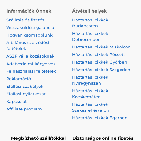
Információk Önnek
Átvételi helyek
Szállítás és fizetés
Háztartási cikkek
Budapesten
Visszaküldési garancia
Háztartási cikkek
Hogyan csomagolunk
Debrecenben
Általános szerződési
Háztartási cikkek Miskolcon
feltételek
Háztartási cikkek Pécsett
ÁSZF vállalkozásoknak
Háztartási cikkek Győrben
Adatvédelmi irányelvek
Háztartási cikkek Szegeden
Felhasználási feltételek
Háztartási cikkek
Reklamáció
Nyíregyházán
Elállási szabályok
Háztartási cikkek
Elállási nyilatkozat
Kecskeméten
Kapcsolat
Háztartási cikkek
Affiliate program
Székesfehérváron
Háztartási cikkek Egerben
Megbízható szállítókkal
Biztonságos online fizetés