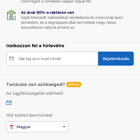
csomagot a rendelés napján adjuk fel.
Az áruk 90%-a raktáron van
Saját kiterjedt raktárakkal rendelkezünk a karvináji ipari
területen, és a legnépszerűbb termékek nagy része
közvetlenül nálunk érhető el.
Iratkozzon fel a hírlevélre
Ide írja az e-mail címét
Bejelentkezés
Tanácsra van szükséged?
offline
Az ügyfélszolgálat elérhető
Hol találsz bennünket
Magyar