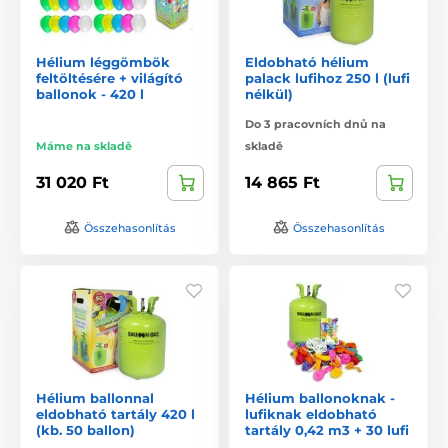
Hélium léggömbök
Eldobható hélium
feltöltésére + világító
palack lufihoz 250 l (lufi
ballonok - 420 l
nélkül)
Do 3 pracovních dnů na
Máme na skladě
skladě
31 020 Ft
14 865 Ft
Összehasonlítás
Összehasonlítás
Hélium ballonnal
Hélium ballonoknak -
eldobható tartály 420 l
lufiknak eldobható
(kb. 50 ballon)
tartály 0,42 m3 + 30 lufi