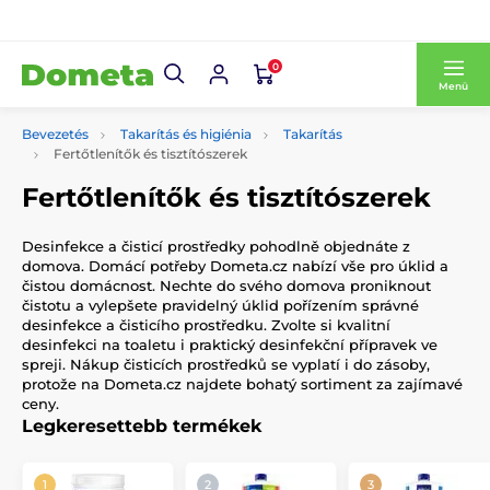
0
Menü
Bevezetés
Takarítás és higiénia
Takarítás
Fertőtlenítők és tisztítószerek
Fertőtlenítők és tisztítószerek
Desinfekce a čisticí prostředky pohodlně objednáte z
domova. Domácí potřeby Dometa.cz nabízí vše pro úklid a
čistou domácnost. Nechte do svého domova proniknout
čistotu a vylepšete pravidelný úklid pořízením správné
desinfekce a čisticího prostředku. Zvolte si kvalitní
desinfekci na toaletu i praktický desinfekční přípravek ve
spreji. Nákup čisticích prostředků se vyplatí i do zásoby,
protože na Dometa.cz najdete bohatý sortiment za zajímavé
ceny.
Legkeresettebb termékek