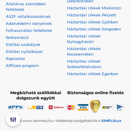
Debrecenben
Általános szerződési
Háztartási cikkek Miskolcon
feltételek
Háztartási cikkek Pécsett
ÁSZF vállalkozásoknak
Háztartási cikkek Győrben
Adatvédelmi irányelvek
Háztartási cikkek Szegeden
Felhasználási feltételek
Háztartási cikkek
Reklamáció
Nyíregyházán
Elállási szabályok
Háztartási cikkek
Elállási nyilatkozat
Kecskeméten
Kapcsolat
Háztartási cikkek
Affiliate program
Székesfehérváron
Háztartási cikkek Egerben
Megbízható szállítókkal
Biztonságos online fizetés
dolgozunk együtt
© 2026 www.dometa.hu ⦁ Webshop szolgáltatónk a
SIMPLIA.cz