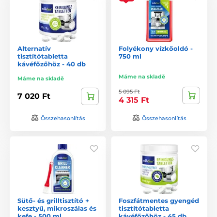
Alternatív
Folyékony vízkőoldó -
tisztítótabletta
750 ml
kávéfőzőhöz - 40 db
Máme na skladě
Máme na skladě
5 095 Ft
7 020 Ft
4 315 Ft
Összehasonlítás
Összehasonlítás
Sütő- és grilltisztító +
Foszfátmentes gyengéd
kesztyű, mikroszálas és
tisztítótabletta
kefe - 500 ml
kávéfőzőhöz - 45 db