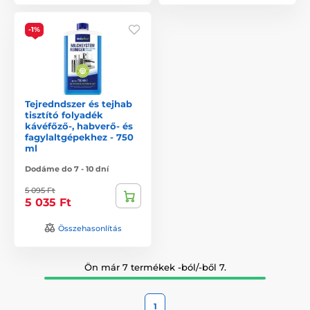
-1%
Tejredndszer és tejhab
tisztító folyadék
kávéfőző-, habverő- és
fagylaltgépekhez - 750
ml
Dodáme do 7 - 10 dní
5 095 Ft
5 035 Ft
Összehasonlítás
Ön már 7 termékek -ból/-ből 7.
1