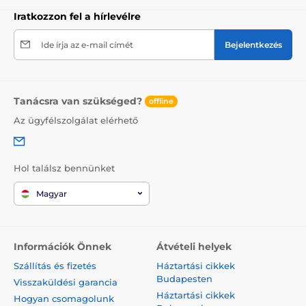
Iratkozzon fel a hírlevélre
Ide írja az e-mail címét
Bejelentkezés
Tanácsra van szükséged?
offline
Az ügyfélszolgálat elérhető
Hol találsz bennünket
Magyar
Információk Önnek
Átvételi helyek
Szállítás és fizetés
Háztartási cikkek
Budapesten
Visszaküldési garancia
Háztartási cikkek
Hogyan csomagolunk