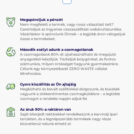
Megspóroljuk a pénzét
Nem megfelelő a termék, vagy rossz választást tett?
Garantáljuk az ingyenes visszaszállítást webáruházunkba.
Vásárláskor is spórolunk Önnek – a legjobb áron válogatjuk
össze a termékeket.
Második esélyt adunk a csomagolásnak
A csomagolások 80%-át újrahasználható és megújuló
anyagokból készítjük. Tiszteljük bolygónkat, és fontos
számunkra, milyen örökséget hagyunk gyermekeinkre.
Célunk egy környezetbarát ZERO WASTE vállalat
létrehozása.
Gyors kiszállítás az Ön ajtajáig
Megbízható és bevált szállítókkal dolgozunk, és büszkék
vagyunk a zökkenőmentes csomagküldésre – a legtöbb
csomagot a rendelés napján adjuk fel.
Az áruk 90%-a raktáron van
Saját kiterjedt raktárakkal rendelkezünk a karvináji ipari
területen, és a legnépszerűbb termékek nagy része
közvetlenül nálunk érhető el.