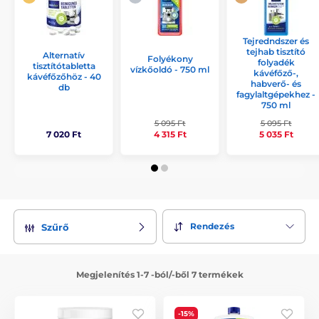
Tejredndszer és
tejhab tisztító
Alternatív
Folyékony
folyadék
tisztítótabletta
vízkőoldó - 750 ml
kávéfőző-,
kávéfőzőhöz - 40
habverő- és
db
fagylaltgépekhez -
750 ml
5 095 Ft
5 095 Ft
7 020 Ft
4 315 Ft
5 035 Ft
Rendezés
Szűrő
Megjelenítés 1-7 -ból/-ből 7 termékek
-15%