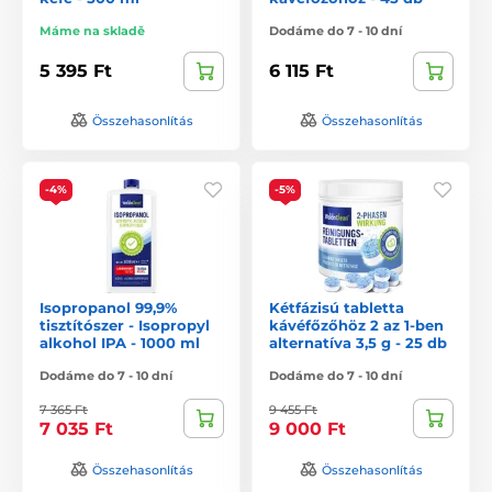
Máme na skladě
Dodáme do 7 - 10 dní
5 395 Ft
6 115 Ft
Összehasonlítás
Összehasonlítás
-4%
-5%
Isopropanol 99,9%
Kétfázisú tabletta
tisztítószer - Isopropyl
kávéfőzőhöz 2 az 1-ben
alkohol IPA - 1000 ml
alternatíva 3,5 g - 25 db
Dodáme do 7 - 10 dní
Dodáme do 7 - 10 dní
7 365 Ft
9 455 Ft
7 035 Ft
9 000 Ft
Összehasonlítás
Összehasonlítás