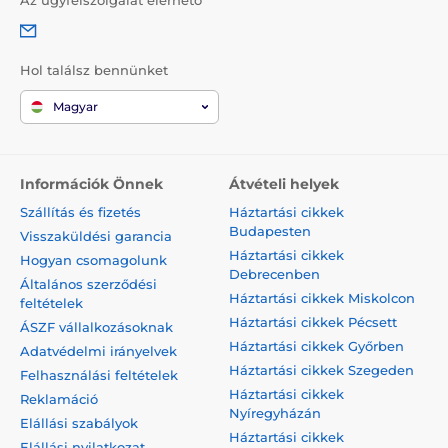
Az ügyfélszolgálat elérhető
Hol találsz bennünket
Magyar
Információk Önnek
Átvételi helyek
Szállítás és fizetés
Háztartási cikkek
Budapesten
Visszaküldési garancia
Háztartási cikkek
Hogyan csomagolunk
Debrecenben
Általános szerződési
Háztartási cikkek Miskolcon
feltételek
Háztartási cikkek Pécsett
ÁSZF vállalkozásoknak
Háztartási cikkek Győrben
Adatvédelmi irányelvek
Háztartási cikkek Szegeden
Felhasználási feltételek
Háztartási cikkek
Reklamáció
Nyíregyházán
Elállási szabályok
Háztartási cikkek
Elállási nyilatkozat