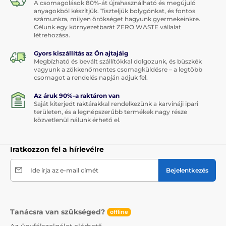
A csomagolások 80%-át újrahasználható és megújuló
anyagokból készítjük. Tiszteljük bolygónkat, és fontos
számunkra, milyen örökséget hagyunk gyermekeinkre.
Célunk egy környezetbarát ZERO WASTE vállalat
létrehozása.
Gyors kiszállítás az Ön ajtajáig
Megbízható és bevált szállítókkal dolgozunk, és büszkék
vagyunk a zökkenőmentes csomagküldésre – a legtöbb
csomagot a rendelés napján adjuk fel.
Az áruk 90%-a raktáron van
Saját kiterjedt raktárakkal rendelkezünk a karvináji ipari
területen, és a legnépszerűbb termékek nagy része
közvetlenül nálunk érhető el.
Iratkozzon fel a hírlevélre
Ide írja az e-mail címét
Bejelentkezés
Tanácsra van szükséged?
offline