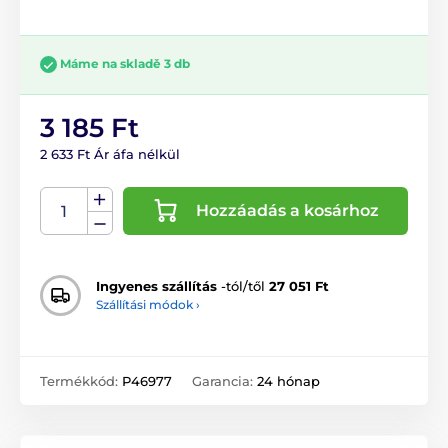
Máme na skladě 3 db
3 185 Ft
2 633 Ft Ár áfa nélkül
Hozzáadás a kosárhoz
Ingyenes szállítás
-tól/től
27 051 Ft
Szállítási módok ›
Termékkód:
P46977
Garancia:
24 hónap