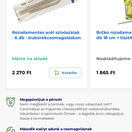
Rozsdamentes acél szívószálak
Brčko rozsdamen
- 6 db - buborékcsomagolásban
db 18 cm + tisztí
Máme na skladě
Naskladňujeme 
2 270 Ft
1 865 Ft
Kosárba
Megspóroljuk a pénzét
Nem megfelelő a termék, vagy rossz választást tett?
Garantáljuk az ingyenes visszaszállítást webáruházunkba.
Vásárláskor is spórolunk Önnek – a legjobb áron válogatjuk
össze a termékeket.
Második esélyt adunk a csomagolásnak