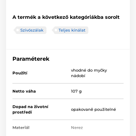
A termék a következő kategóriákba sorolt
Szívószálak
Teljes kínálat
Paraméterek
vhodné do myčky
Použití
nádobí
Netto váha
107 g
Dopad na životní
opakovaně použitelné
prostředí
Materiál
Nerez