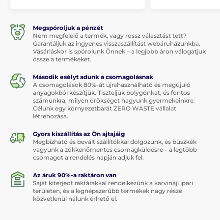
Megspóroljuk a pénzét
Nem megfelelő a termék, vagy rossz választást tett?
Garantáljuk az ingyenes visszaszállítást webáruházunkba.
Vásárláskor is spórolunk Önnek – a legjobb áron válogatjuk
össze a termékeket.
Második esélyt adunk a csomagolásnak
A csomagolások 80%-át újrahasználható és megújuló
anyagokból készítjük. Tiszteljük bolygónkat, és fontos
számunkra, milyen örökséget hagyunk gyermekeinkre.
Célunk egy környezetbarát ZERO WASTE vállalat
létrehozása.
Gyors kiszállítás az Ön ajtajáig
Megbízható és bevált szállítókkal dolgozunk, és büszkék
vagyunk a zökkenőmentes csomagküldésre – a legtöbb
csomagot a rendelés napján adjuk fel.
Az áruk 90%-a raktáron van
Saját kiterjedt raktárakkal rendelkezünk a karvináji ipari
területen, és a legnépszerűbb termékek nagy része
közvetlenül nálunk érhető el.