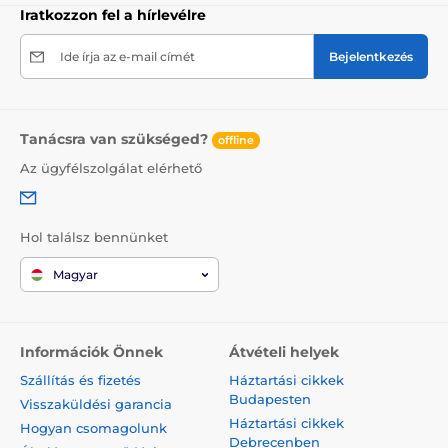
Iratkozzon fel a hírlevélre
Ide írja az e-mail címét
Bejelentkezés
Tanácsra van szükséged?
offline
Az ügyfélszolgálat elérhető
Hol találsz bennünket
Magyar
Információk Önnek
Átvételi helyek
Szállítás és fizetés
Háztartási cikkek
Budapesten
Visszaküldési garancia
Háztartási cikkek
Hogyan csomagolunk
Debrecenben