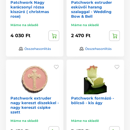
Patchwork Nagy
Patchwork extruder
karácsonyi rózsa
esküvői harang
kiszúró ( christmas
szalaggal - Wedding
rose)
Bow & Bell
Máme na skladě
Máme na skladě
4 030 Ft
2 470 Ft
Összehasonlítás
Összehasonlítás
Patchwork extruder
Patchwork formázó -
nagy kereszt díszekkel -
bölcső - kis ágy
nagy kereszt csipke
szett
Máme na skladě
Máme na skladě