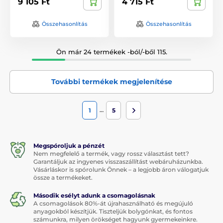
9 105 Ft
4 715 Ft
Összehasonlítás
Összehasonlítás
Ön már 24 termékek -ból/-ből 115.
További termékek megjelenítése
…
1
5
Megspóroljuk a pénzét
Nem megfelelő a termék, vagy rossz választást tett?
Garantáljuk az ingyenes visszaszállítást webáruházunkba.
Vásárláskor is spórolunk Önnek – a legjobb áron válogatjuk
össze a termékeket.
Második esélyt adunk a csomagolásnak
A csomagolások 80%-át újrahasználható és megújuló
anyagokból készítjük. Tiszteljük bolygónkat, és fontos
számunkra, milyen örökséget hagyunk gyermekeinkre.