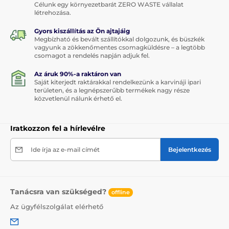
Célunk egy környezetbarát ZERO WASTE vállalat
létrehozása.
Gyors kiszállítás az Ön ajtajáig
Megbízható és bevált szállítókkal dolgozunk, és büszkék
vagyunk a zökkenőmentes csomagküldésre – a legtöbb
csomagot a rendelés napján adjuk fel.
Az áruk 90%-a raktáron van
Saját kiterjedt raktárakkal rendelkezünk a karvináji ipari
területen, és a legnépszerűbb termékek nagy része
közvetlenül nálunk érhető el.
Iratkozzon fel a hírlevélre
Ide írja az e-mail címét
Bejelentkezés
Tanácsra van szükséged?
offline
Az ügyfélszolgálat elérhető