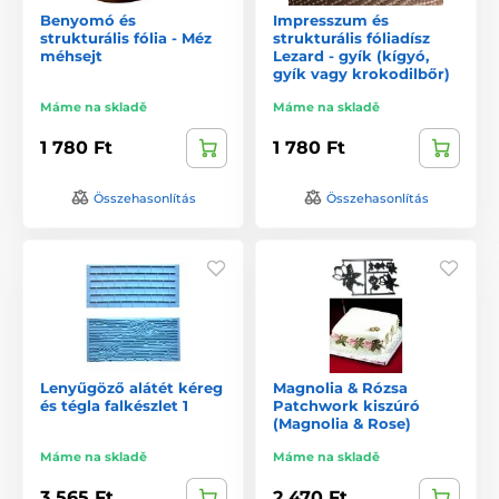
Benyomó és
Impresszum és
strukturális fólia - Méz
strukturális fóliadísz
méhsejt
Lezard - gyík (kígyó,
gyík vagy krokodilbőr)
Máme na skladě
Máme na skladě
1 780 Ft
1 780 Ft
Összehasonlítás
Összehasonlítás
Lenyűgöző alátét kéreg
Magnolia & Rózsa
és tégla falkészlet 1
Patchwork kiszúró
(Magnolia & Rose)
Máme na skladě
Máme na skladě
3 565 Ft
2 470 Ft