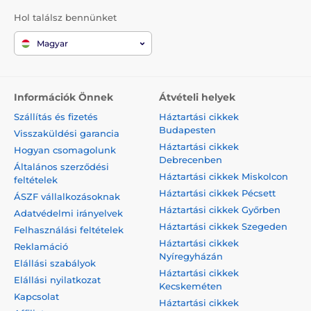
Hol találsz bennünket
Magyar
Információk Önnek
Átvételi helyek
Szállítás és fizetés
Háztartási cikkek
Budapesten
Visszaküldési garancia
Háztartási cikkek
Hogyan csomagolunk
Debrecenben
Általános szerződési
Háztartási cikkek Miskolcon
feltételek
Háztartási cikkek Pécsett
ÁSZF vállalkozásoknak
Háztartási cikkek Győrben
Adatvédelmi irányelvek
Háztartási cikkek Szegeden
Felhasználási feltételek
Háztartási cikkek
Reklamáció
Nyíregyházán
Elállási szabályok
Háztartási cikkek
Elállási nyilatkozat
Kecskeméten
Kapcsolat
Háztartási cikkek