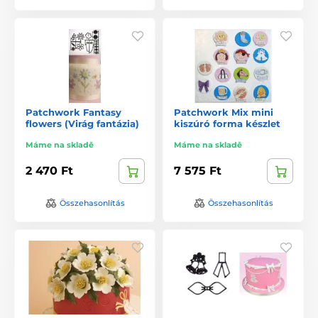
Patchwork Fantasy
Patchwork Mix mini
flowers (Virág fantázia)
kiszúró forma készlet
Máme na skladě
Máme na skladě
2 470 Ft
7 575 Ft
Összehasonlítás
Összehasonlítás