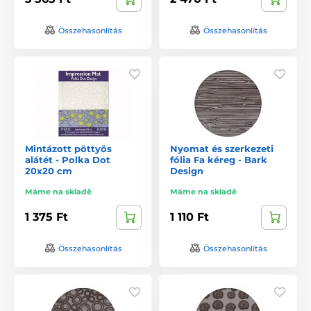
Összehasonlítás
Összehasonlítás
Mintázott pöttyös
Nyomat és szerkezeti
alátét - Polka Dot
fólia Fa kéreg - Bark
20x20 cm
Design
Máme na skladě
Máme na skladě
1 375 Ft
1 110 Ft
Összehasonlítás
Összehasonlítás