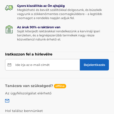
Gyors kiszállítás az Ön ajtajáig
Megbízható és bevált szállítókkal dolgozunk, és büszkék
vagyunk a zökkenőmentes csomagküldésre – a legtöbb
csomagot a rendelés napján adjuk fel.
Az áruk 90%-a raktáron van
Saját kiterjedt raktárakkal rendelkezünk a karvináji ipari
területen, és a legnépszerűbb termékek nagy része
közvetlenül nálunk érhető el.
Iratkozzon fel a hírlevélre
Ide írja az e-mail címét
Bejelentkezés
Tanácsra van szükséged?
offline
Az ügyfélszolgálat elérhető
Hol találsz bennünket