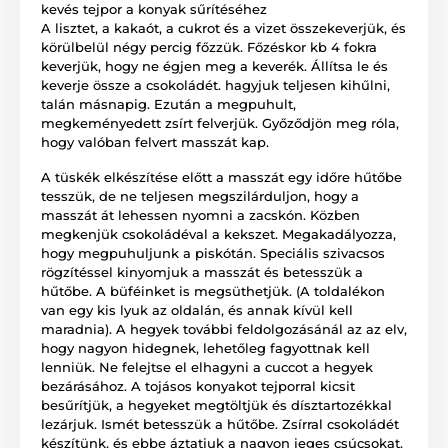
kevés tejpor a konyak sűrítéséhez
A lisztet, a kakaót, a cukrot és a vizet összekeverjük, és
körülbelül négy percig főzzük. Főzéskor kb 4 fokra
keverjük, hogy ne égjen meg a keverék. Állítsa le és
keverje össze a csokoládét. hagyjuk teljesen kihűlni,
talán másnapig. Ezután a megpuhult,
megkeményedett zsírt felverjük. Győződjön meg róla,
hogy valóban felvert masszát kap.
A tüskék elkészítése előtt a masszát egy időre hűtőbe
tesszük, de ne teljesen megszilárduljon, hogy a
masszát át lehessen nyomni a zacskón. Közben
megkenjük csokoládéval a kekszet. Megakadályozza,
hogy megpuhuljunk a piskótán. Speciális szivacsos
rögzítéssel kinyomjuk a masszát és betesszük a
hűtőbe. A büféinket is megsüthetjük. (A toldalékon
van egy kis lyuk az oldalán, és annak kívül kell
maradnia). A hegyek további feldolgozásánál az az elv,
hogy nagyon hidegnek, lehetőleg fagyottnak kell
lenniük. Ne felejtse el elhagyni a cuccot a hegyek
bezárásához. A tojásos konyakot tejporral kicsit
besűrítjük, a hegyeket megtöltjük és dísztartozékkal
lezárjuk. Ismét betesszük a hűtőbe. Zsírral csokoládét
készítünk, és ebbe áztatjuk a nagyon jeges csúcsokat.