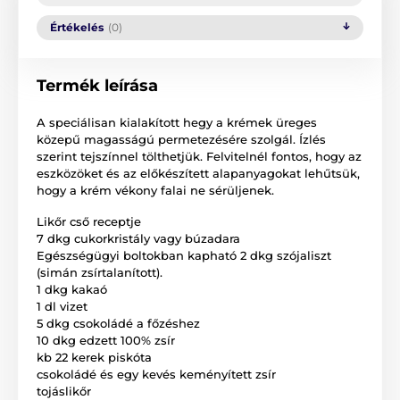
Értékelés
(0)
Termék leírása
A speciálisan kialakított hegy a krémek üreges
közepű magasságú permetezésére szolgál. Ízlés
szerint tejszínnel tölthetjük. Felvitelnél fontos, hogy az
eszközöket és az előkészített alapanyagokat lehűtsük,
hogy a krém vékony falai ne sérüljenek.
Likőr cső receptje
7 dkg cukorkristály vagy búzadara
Egészségügyi boltokban kapható 2 dkg szójaliszt
(simán zsírtalanított).
1 dkg kakaó
1 dl vizet
5 dkg csokoládé a főzéshez
10 dkg edzett 100% zsír
kb 22 kerek piskóta
csokoládé és egy kevés keményített zsír
tojáslikőr