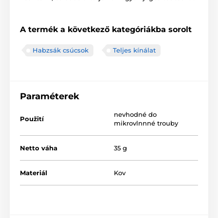
A termék a következő kategóriákba sorolt
Habzsák csúcsok
Teljes kínálat
Paraméterek
nevhodné do
Použití
mikrovlnnné trouby
Netto váha
35 g
Materiál
Kov