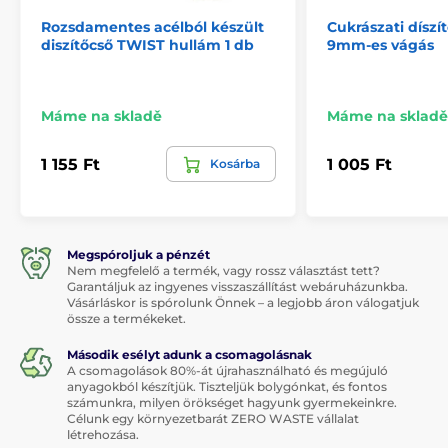
Rozsdamentes acélból készült
Cukrászati díszí
diszítőcső TWIST hullám 1 db
9mm-es vágás
Máme na skladě
Máme na skladě
1 155 Ft
1 005 Ft
Kosárba
Megspóroljuk a pénzét
Nem megfelelő a termék, vagy rossz választást tett?
Garantáljuk az ingyenes visszaszállítást webáruházunkba.
Vásárláskor is spórolunk Önnek – a legjobb áron válogatjuk
össze a termékeket.
Második esélyt adunk a csomagolásnak
A csomagolások 80%-át újrahasználható és megújuló
anyagokból készítjük. Tiszteljük bolygónkat, és fontos
számunkra, milyen örökséget hagyunk gyermekeinkre.
Célunk egy környezetbarát ZERO WASTE vállalat
létrehozása.