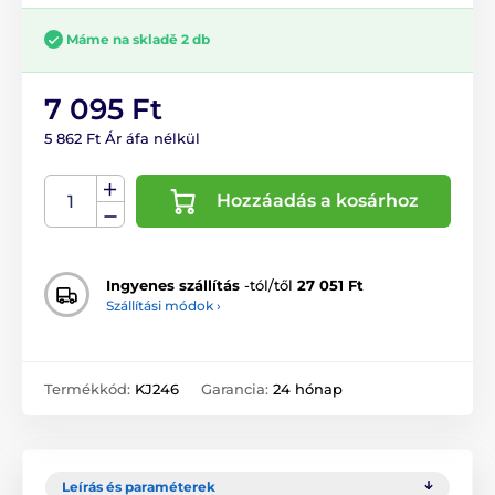
Máme na skladě 2 db
7 095 Ft
5 862 Ft Ár áfa nélkül
Hozzáadás a kosárhoz
Ingyenes szállítás
-tól/től
27 051 Ft
Szállítási módok ›
Termékkód:
KJ246
Garancia:
24 hónap
Leírás és paraméterek