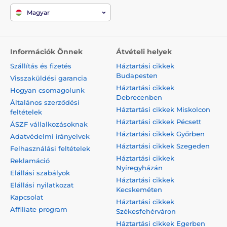
Magyar
Információk Önnek
Átvételi helyek
Szállítás és fizetés
Háztartási cikkek
Budapesten
Visszaküldési garancia
Háztartási cikkek
Hogyan csomagolunk
Debrecenben
Általános szerződési
Háztartási cikkek Miskolcon
feltételek
Háztartási cikkek Pécsett
ÁSZF vállalkozásoknak
Háztartási cikkek Győrben
Adatvédelmi irányelvek
Háztartási cikkek Szegeden
Felhasználási feltételek
Háztartási cikkek
Reklamáció
Nyíregyházán
Elállási szabályok
Háztartási cikkek
Elállási nyilatkozat
Kecskeméten
Kapcsolat
Háztartási cikkek
Affiliate program
Székesfehérváron
Háztartási cikkek Egerben