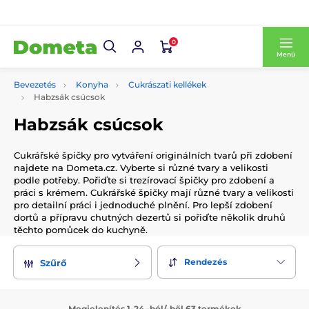
0
Menü
Bevezetés
Konyha
Cukrászati kellékek
Habzsák csúcsok
Habzsák csúcsok
Cukrářské špičky pro vytváření originálních tvarů při zdobení
najdete na Dometa.cz. Vyberte si různé tvary a velikosti
podle potřeby. Pořiďte si trezírovací špičky pro zdobení a
práci s krémem. Cukrářské špičky mají různé tvary a velikosti
pro detailní práci i jednoduché plnění. Pro lepší zdobení
dortů a přípravu chutných dezertů si pořiďte několik druhů
těchto pomůcek do kuchyně.
Rendezés
Szűrő
Megjelenítés 1-24 -ból/-ből 63 termékek