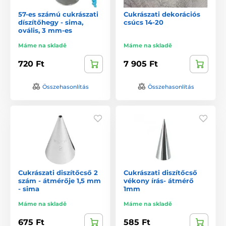
57-es számú cukrászati
Cukrászati dekorációs
díszítőhegy - sima,
csúcs 14-20
ovális, 3 mm-es
Máme na skladě
Máme na skladě
720 Ft
7 905 Ft
Összehasonlítás
Összehasonlítás
Cukrászati diszítőcső 2
Cukrászati diszítőcső
szám - átmérője 1,5 mm
vékony írás- átmérő
- sima
1mm
Máme na skladě
Máme na skladě
675 Ft
585 Ft