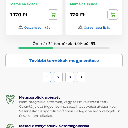
Máme na skladě
Máme na skladě
1 170 Ft
720 Ft
Összehasonlítás
Összehasonlítás
Ön már 24 termékek -ból/-ből 63.
További termékek megjelenítése
1
2
3
Megspóroljuk a pénzét
Nem megfelelő a termék, vagy rossz választást tett?
Garantáljuk az ingyenes visszaszállítást webáruházunkba.
Vásárláskor is spórolunk Önnek – a legjobb áron válogatjuk
össze a termékeket.
Második esélyt adunk a csomagolásnak