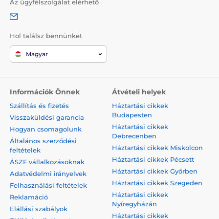
Az ügyfélszolgálat elérhető
Hol találsz bennünket
Magyar
Információk Önnek
Átvételi helyek
Szállítás és fizetés
Háztartási cikkek
Budapesten
Visszaküldési garancia
Háztartási cikkek
Hogyan csomagolunk
Debrecenben
Általános szerződési
Háztartási cikkek Miskolcon
feltételek
Háztartási cikkek Pécsett
ÁSZF vállalkozásoknak
Háztartási cikkek Győrben
Adatvédelmi irányelvek
Háztartási cikkek Szegeden
Felhasználási feltételek
Háztartási cikkek
Reklamáció
Nyíregyházán
Elállási szabályok
Háztartási cikkek