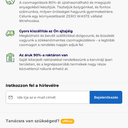
A csomagolások 80%-át újrahasználható és megújuló
anyagokból készítjük. Tiszteljük bolygónkat, és fontos
számunkra, milyen örökséget hagyunk gyermekeinkre.
Célunk egy környezetbarát ZERO WASTE vállalat
létrehozása.
Gyors kiszállítás az Ön ajtajáig
Megbízható és bevált szállítókkal dolgozunk, és büszkék
vagyunk a zökkenőmentes csomagküldésre – a legtöbb
csomagot a rendelés napján adjuk fel.
Az áruk 90%-a raktáron van
Saját kiterjedt raktárakkal rendelkezünk a karvináji ipari
területen, és a legnépszerűbb termékek nagy része
közvetlenül nálunk érhető el.
Iratkozzon fel a hírlevélre
Ide írja az e-mail címét
Bejelentkezés
Tanácsra van szükséged?
offline