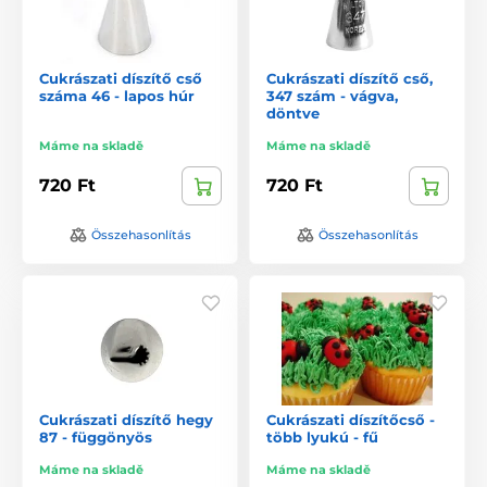
Cukrászati díszítő cső
Cukrászati díszítő cső,
száma 46 - lapos húr
347 szám - vágva,
döntve
Máme na skladě
Máme na skladě
720 Ft
720 Ft
Összehasonlítás
Összehasonlítás
Cukrászati díszítő hegy
Cukrászati díszítőcső -
87 - függönyös
több lyukú - fű
Máme na skladě
Máme na skladě