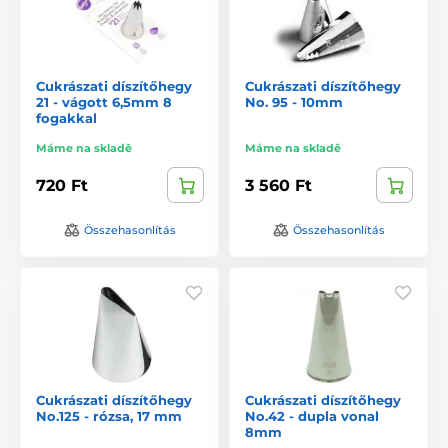
Cukrászati díszítőhegy
Cukrászati díszítőhegy
21 - vágott 6,5mm 8
No. 95 - 10mm
fogakkal
Máme na skladě
Máme na skladě
720 Ft
3 560 Ft
Összehasonlítás
Összehasonlítás
Cukrászati díszítőhegy
Cukrászati díszítőhegy
No.125 - rózsa, 17 mm
No.42 - dupla vonal
8mm