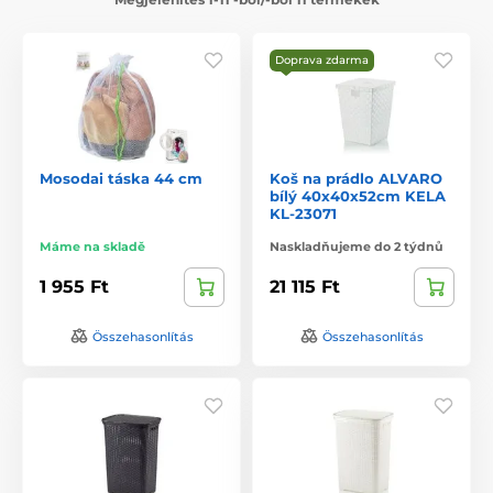
Doprava zdarma
Mosodai táska 44 cm
Koš na prádlo ALVARO
bílý 40x40x52cm KELA
KL-23071
Máme na skladě
Naskladňujeme do 2 týdnů
1 955 Ft
21 115 Ft
Összehasonlítás
Összehasonlítás