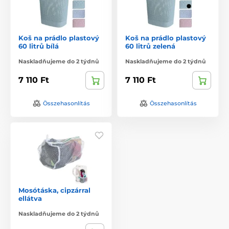
Koš na prádlo plastový
Koš na prádlo plastový
60 litrů bílá
60 litrů zelená
Naskladňujeme do 2 týdnů
Naskladňujeme do 2 týdnů
7 110 Ft
7 110 Ft
Összehasonlítás
Összehasonlítás
Mosótáska, cipzárral
ellátva
Naskladňujeme do 2 týdnů