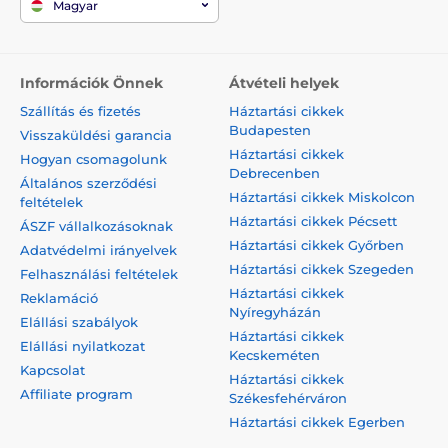
Magyar
Információk Önnek
Átvételi helyek
Szállítás és fizetés
Háztartási cikkek
Budapesten
Visszaküldési garancia
Háztartási cikkek
Hogyan csomagolunk
Debrecenben
Általános szerződési
Háztartási cikkek Miskolcon
feltételek
Háztartási cikkek Pécsett
ÁSZF vállalkozásoknak
Háztartási cikkek Győrben
Adatvédelmi irányelvek
Háztartási cikkek Szegeden
Felhasználási feltételek
Háztartási cikkek
Reklamáció
Nyíregyházán
Elállási szabályok
Háztartási cikkek
Elállási nyilatkozat
Kecskeméten
Kapcsolat
Háztartási cikkek
Affiliate program
Székesfehérváron
Háztartási cikkek Egerben