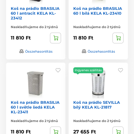
Koš na prádlo BRASILIA
Koš na prádlo BRASILIA
60 l antracit KELA KL-
60 l bílá KELA KL-23410
23412
Naskladňujeme do 2 týdnů
Naskladňujeme do 2 týdnů
11 810 Ft
11 810 Ft
Összehasonlítás
Összehasonlítás
Ingyenes szállítás
Koš na prádlo BRASILIA
Koš na prádlo SEVILLA
60 l světle šedá KELA
bílý KELA KL-21817
KL-23411
Naskladňujeme do 2 týdnů
Naskladňujeme do 2 týdnů
11 810 Ft
27 655 Ft