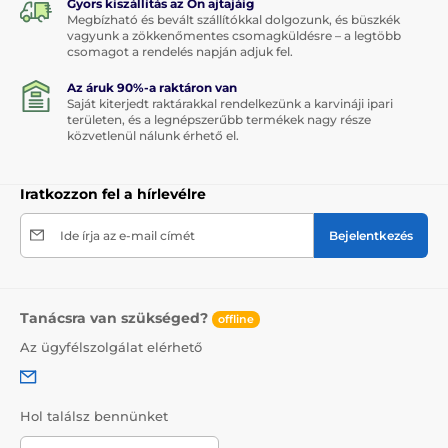
Gyors kiszállítás az Ön ajtajáig
Megbízható és bevált szállítókkal dolgozunk, és büszkék
vagyunk a zökkenőmentes csomagküldésre – a legtöbb
csomagot a rendelés napján adjuk fel.
Az áruk 90%-a raktáron van
Saját kiterjedt raktárakkal rendelkezünk a karvináji ipari
területen, és a legnépszerűbb termékek nagy része
közvetlenül nálunk érhető el.
Iratkozzon fel a hírlevélre
Ide írja az e-mail címét
Bejelentkezés
Tanácsra van szükséged?
offline
Az ügyfélszolgálat elérhető
Hol találsz bennünket