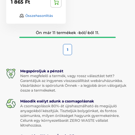
1 865 Ft
Összehasonlítás
Ön már 11 termékek -ból/-ből 11.
1
Megspóroljuk a pénzét
Nem megfelelő a termék, vagy rossz választást tett?
Garantáljuk az ingyenes visszaszállítást webáruházunkba.
Vásárláskor is spórolunk Önnek – a legjobb áron válogatjuk
össze a termékeket.
Második esélyt adunk a csomagolásnak
A csomagolások 80%-át újrahasználható és megújuló
anyagokból készítjük. Tiszteljük bolygónkat, és fontos
számunkra, milyen örökséget hagyunk gyermekeinkre.
Célunk egy környezetbarát ZERO WASTE vállalat
létrehozása.