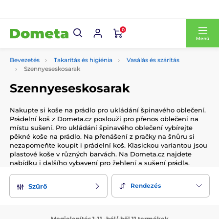
0
Menü
Bevezetés
Takarítás és higiénia
Vasálás és szárítás
Szennyeseskosarak
Szennyeseskosarak
Nakupte si koše na prádlo pro ukládání špinavého oblečení.
Prádelní koš z Dometa.cz poslouží pro přenos oblečení na
místu sušení. Pro ukládání špinavého oblečení vybírejte
pěkné koše na prádlo. Na přenášení z pračky na šnůru si
nezapomeňte koupit i prádelní koš. Klasickou variantou jsou
plastové koše v různých barvách. Na Dometa.cz najdete
nabídku i dalšího vybavení pro žehlení a sušení prádla.
Rendezés
Szűrő
Megjelenítés 1-11 -ból/-ből 11 termékek