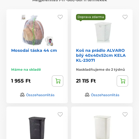
Doprava zdarma
Mosodai táska 44 cm
Koš na prádlo ALVARO
bílý 40x40x52cm KELA
KL-23071
Máme na skladě
Naskladňujeme do 2 týdnů
1 955 Ft
21 115 Ft
Összehasonlítás
Összehasonlítás