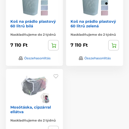
Koš na prádlo plastový
Koš na prádlo plastový
60 litrů bílá
60 litrů zelená
Naskladňujeme do 2 týdnů
Naskladňujeme do 2 týdnů
7 110 Ft
7 110 Ft
Összehasonlítás
Összehasonlítás
Mosótáska, cipzárral
ellátva
Naskladňujeme do 2 týdnů