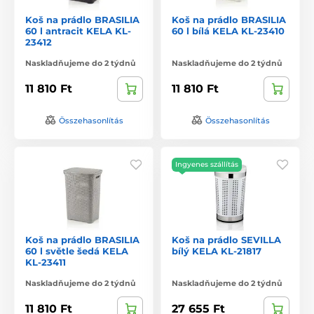
Koš na prádlo BRASILIA
Koš na prádlo BRASILIA
60 l antracit KELA KL-
60 l bílá KELA KL-23410
23412
Naskladňujeme do 2 týdnů
Naskladňujeme do 2 týdnů
11 810 Ft
11 810 Ft
Összehasonlítás
Összehasonlítás
Ingyenes szállítás
Koš na prádlo BRASILIA
Koš na prádlo SEVILLA
60 l světle šedá KELA
bílý KELA KL-21817
KL-23411
Naskladňujeme do 2 týdnů
Naskladňujeme do 2 týdnů
11 810 Ft
27 655 Ft