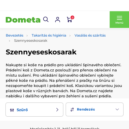
0
Menü
Bevezetés
Takarítás és higiénia
Vasálás és szárítás
Szennyeseskosarak
Szennyeseskosarak
Nakupte si koše na prádlo pro ukládání špinavého oblečení.
Prádelní koš z Dometa.cz poslouží pro přenos oblečení na
místu sušení. Pro ukládání špinavého oblečení vybírejte
pěkné koše na prádlo. Na přenášení z pračky na šnůru si
nezapomeňte koupit i prádelní koš. Klasickou variantou jsou
plastové koše v různých barvách. Na Dometa.cz najdete
nabídku i dalšího vybavení pro žehlení a sušení prádla.
Rendezés
Szűrő
Megjelenítés 1-11 -ból/-ből 11 termékek