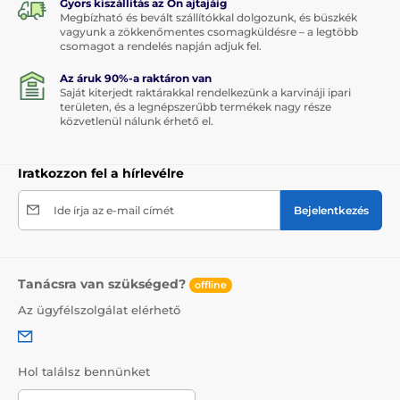
Gyors kiszállítás az Ön ajtajáig
Megbízható és bevált szállítókkal dolgozunk, és büszkék
vagyunk a zökkenőmentes csomagküldésre – a legtöbb
csomagot a rendelés napján adjuk fel.
Az áruk 90%-a raktáron van
Saját kiterjedt raktárakkal rendelkezünk a karvináji ipari
területen, és a legnépszerűbb termékek nagy része
közvetlenül nálunk érhető el.
Iratkozzon fel a hírlevélre
Ide írja az e-mail címét
Bejelentkezés
Tanácsra van szükséged?
offline
Az ügyfélszolgálat elérhető
Hol találsz bennünket