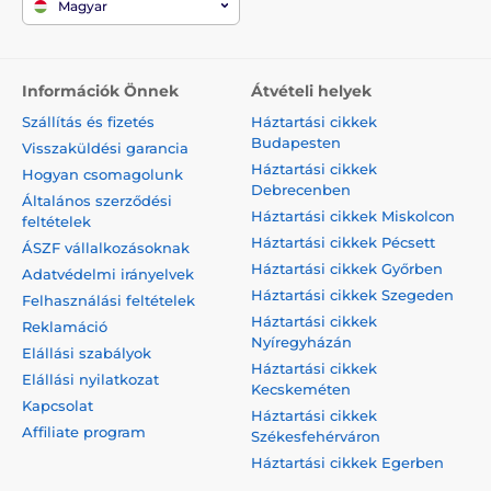
Magyar
Információk Önnek
Átvételi helyek
Szállítás és fizetés
Háztartási cikkek
Budapesten
Visszaküldési garancia
Háztartási cikkek
Hogyan csomagolunk
Debrecenben
Általános szerződési
Háztartási cikkek Miskolcon
feltételek
Háztartási cikkek Pécsett
ÁSZF vállalkozásoknak
Háztartási cikkek Győrben
Adatvédelmi irányelvek
Háztartási cikkek Szegeden
Felhasználási feltételek
Háztartási cikkek
Reklamáció
Nyíregyházán
Elállási szabályok
Háztartási cikkek
Elállási nyilatkozat
Kecskeméten
Kapcsolat
Háztartási cikkek
Affiliate program
Székesfehérváron
Háztartási cikkek Egerben