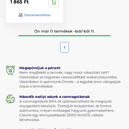
1 865 Ft
Összehasonlítás
Ön már 11 termékek -ból/-ből 11.
1
Megspóroljuk a pénzét
Nem megfelelő a termék, vagy rossz választást tett?
Garantáljuk az ingyenes visszaszállítást webáruházunkba.
Vásárláskor is spórolunk Önnek – a legjobb áron válogatjuk
össze a termékeket.
Második esélyt adunk a csomagolásnak
A csomagolások 80%-át újrahasználható és megújuló
anyagokból készítjük. Tiszteljük bolygónkat, és fontos
számunkra, milyen örökséget hagyunk gyermekeinkre.
Célunk egy környezetbarát ZERO WASTE vállalat
létrehozása.