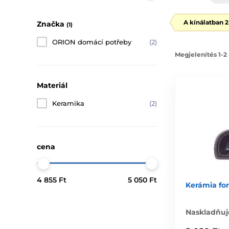
A kínálatban 
Značka
(1)
ORION domácí potřeby
(2)
Megjelenítés 1-2
Materiál
Keramika
(2)
cena
4 855 Ft
5 050 Ft
Kerámia f
Naskladňuj