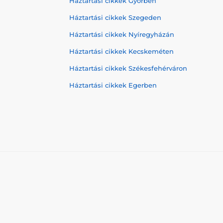
Háztartási cikkek Győrben
Háztartási cikkek Szegeden
Háztartási cikkek Nyíregyházán
Háztartási cikkek Kecskeméten
Háztartási cikkek Székesfehérváron
Háztartási cikkek Egerben