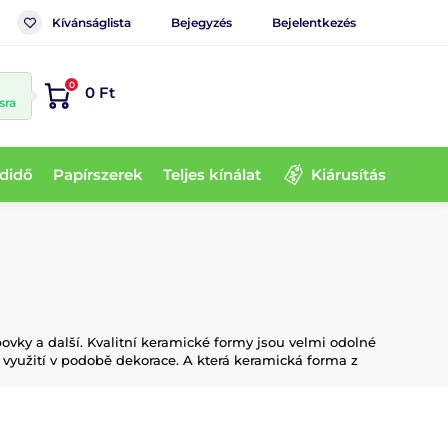
Kívánságlista
Bejegyzés
Bejelentkezés
0
0 Ft
sra
didő
Papírszerek
Teljes kínálat
Kiárusítás
vky a další. Kvalitní keramické formy jsou velmi odolné
 využití v podobě dekorace. A která keramická forma z