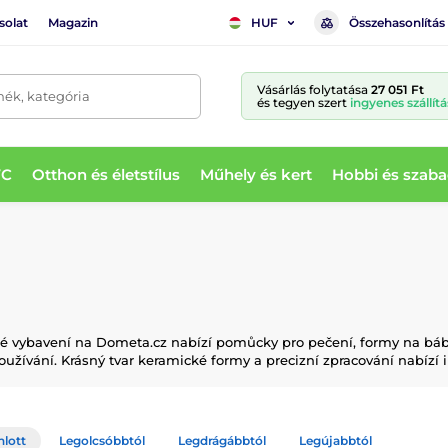
solat
Magazin
Összehasonlítás
HUF
Vásárlás folytatása
27 051 Ft
mék, kategória
és tegyen szert
ingyenes szállítá
WC
Otthon és életstílus
Műhely és kert
Hobbi és szaba
é vybavení na Dometa.cz nabízí pomůcky pro pečení, formy na bábo
žívání. Krásný tvar keramické formy a precizní zpracování nabízí i
nlott
Legolcsóbbtól
Legdrágábbtól
Legújabbtól