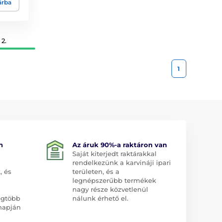
árba
2.
1
n
Az áruk 90%-a raktáron van
Saját kiterjedt raktárakkal
rendelkezünk a karvináji ipari
, és
területen, és a
legnépszerűbb termékek
nagy része közvetlenül
egtöbb
nálunk érhető el.
napján