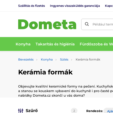
Szállítás és fizetés
Ingyenes visszaküldés garanciája
Kapc
Például ter
Konyha
Takarítás és higiénia
Fürdőszoba és 
Bevezetés
Konyha
Sütés
Kerámia formák
Kerámia formák
Objevujte kvalitní keramické formy na pečení. Kuchyňsk
a stanou se kouskem vybavení do kuchyně i pro časté pou
nabídky Dometa.cz skončí u vás doma?
Szűrő
2
Rendezés:
Ajá