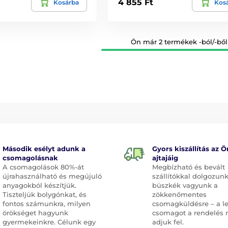
4 855 Ft
Kosárba
Kos
Ön már 2 termékek -ból/-ből 
Második esélyt adunk a
Gyors kiszállítás az Ö
csomagolásnak
ajtajáig
A csomagolások 80%-át
Megbízható és bevált
újrahasználható és megújuló
szállítókkal dolgozunk
anyagokból készítjük.
büszkék vagyunk a
Tiszteljük bolygónkat, és
zökkenőmentes
fontos számunkra, milyen
csomagküldésre – a l
örökséget hagyunk
csomagot a rendelés 
gyermekeinkre. Célunk egy
adjuk fel.