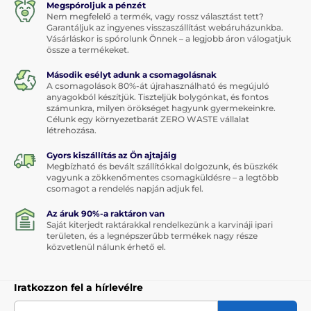
Megspóroljuk a pénzét
Nem megfelelő a termék, vagy rossz választást tett?
Garantáljuk az ingyenes visszaszállítást webáruházunkba.
Vásárláskor is spórolunk Önnek – a legjobb áron válogatjuk
össze a termékeket.
Második esélyt adunk a csomagolásnak
A csomagolások 80%-át újrahasználható és megújuló
anyagokból készítjük. Tiszteljük bolygónkat, és fontos
számunkra, milyen örökséget hagyunk gyermekeinkre.
Célunk egy környezetbarát ZERO WASTE vállalat
létrehozása.
Gyors kiszállítás az Ön ajtajáig
Megbízható és bevált szállítókkal dolgozunk, és büszkék
vagyunk a zökkenőmentes csomagküldésre – a legtöbb
csomagot a rendelés napján adjuk fel.
Az áruk 90%-a raktáron van
Saját kiterjedt raktárakkal rendelkezünk a karvináji ipari
területen, és a legnépszerűbb termékek nagy része
közvetlenül nálunk érhető el.
Iratkozzon fel a hírlevélre