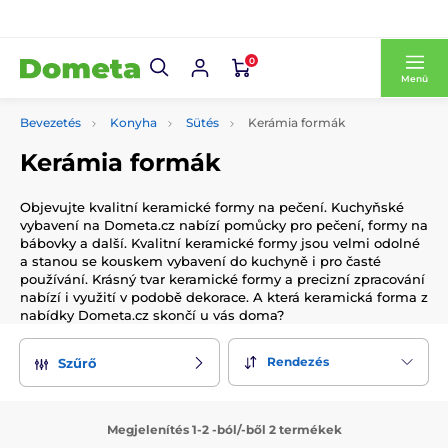
0
Menü
Bevezetés
Konyha
Sütés
Kerámia formák
Kerámia formák
Objevujte kvalitní keramické formy na pečení. Kuchyňské
vybavení na Dometa.cz nabízí pomůcky pro pečení, formy na
bábovky a další. Kvalitní keramické formy jsou velmi odolné
a stanou se kouskem vybavení do kuchyně i pro časté
používání. Krásný tvar keramické formy a precizní zpracování
nabízí i využití v podobě dekorace. A která keramická forma z
nabídky Dometa.cz skončí u vás doma?
Rendezés
Szűrő
Megjelenítés 1-2 -ból/-ből 2 termékek