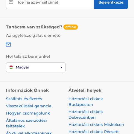
Ide írja az e-mail címét
Bejelentkezés
Tanácsra van szükséged?
offline
Az ügyfélszolgálat elérhető
Hol találsz bennünket
Magyar
Információk Önnek
Átvételi helyek
Szállítás és fizetés
Háztartási cikkek
Budapesten
Visszaküldési garancia
Háztartási cikkek
Hogyan csomagolunk
Debrecenben
Általános szerződési
Háztartási cikkek Miskolcon
feltételek
Háztartási cikkek Pécsett
ÁSZF vállalkozásoknak