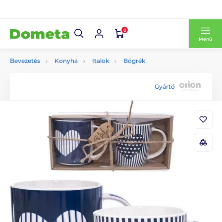
0
Menü
Bevezetés
Konyha
Italok
Bögrék
Gyártó