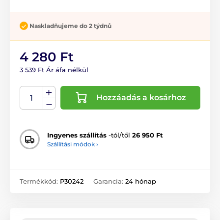
Naskladňujeme do 2 týdnů
4 280 Ft
3 539 Ft Ár áfa nélkül
Hozzáadás a kosárhoz
Ingyenes szállítás
-tól/től
26 950 Ft
Szállítási módok ›
Termékkód:
P30242
Garancia:
24 hónap