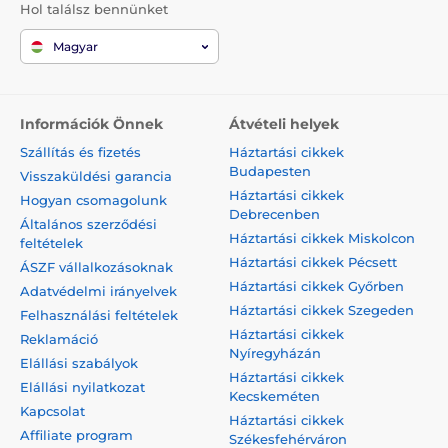
Hol találsz bennünket
Magyar
Információk Önnek
Átvételi helyek
Szállítás és fizetés
Háztartási cikkek
Budapesten
Visszaküldési garancia
Háztartási cikkek
Hogyan csomagolunk
Debrecenben
Általános szerződési
Háztartási cikkek Miskolcon
feltételek
Háztartási cikkek Pécsett
ÁSZF vállalkozásoknak
Háztartási cikkek Győrben
Adatvédelmi irányelvek
Háztartási cikkek Szegeden
Felhasználási feltételek
Háztartási cikkek
Reklamáció
Nyíregyházán
Elállási szabályok
Háztartási cikkek
Elállási nyilatkozat
Kecskeméten
Kapcsolat
Háztartási cikkek
Affiliate program
Székesfehérváron