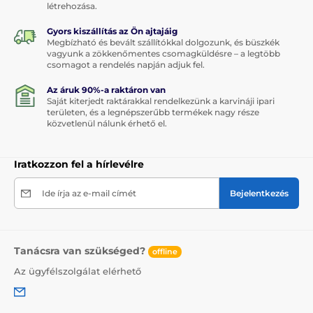
létrehozása.
Gyors kiszállítás az Ön ajtajáig
Megbízható és bevált szállítókkal dolgozunk, és büszkék
vagyunk a zökkenőmentes csomagküldésre – a legtöbb
csomagot a rendelés napján adjuk fel.
Az áruk 90%-a raktáron van
Saját kiterjedt raktárakkal rendelkezünk a karvináji ipari
területen, és a legnépszerűbb termékek nagy része
közvetlenül nálunk érhető el.
Iratkozzon fel a hírlevélre
Ide írja az e-mail címét
Bejelentkezés
Tanácsra van szükséged?
offline
Az ügyfélszolgálat elérhető