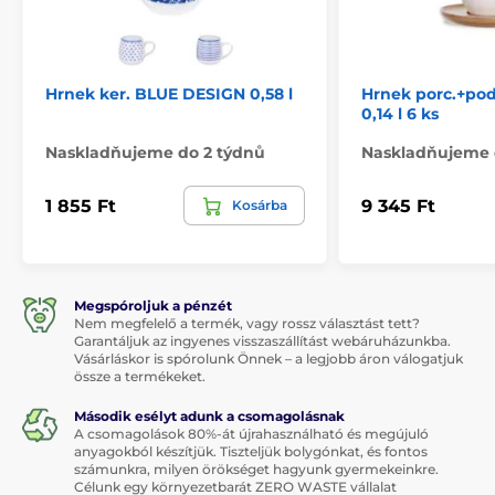
Hrnek ker. BLUE DESIGN 0,58 l
Hrnek porc.+po
0,14 l 6 ks
Naskladňujeme do 2 týdnů
Naskladňujeme 
1 855 Ft
9 345 Ft
Kosárba
Megspóroljuk a pénzét
Nem megfelelő a termék, vagy rossz választást tett?
Garantáljuk az ingyenes visszaszállítást webáruházunkba.
Vásárláskor is spórolunk Önnek – a legjobb áron válogatjuk
össze a termékeket.
Második esélyt adunk a csomagolásnak
A csomagolások 80%-át újrahasználható és megújuló
anyagokból készítjük. Tiszteljük bolygónkat, és fontos
számunkra, milyen örökséget hagyunk gyermekeinkre.
Célunk egy környezetbarát ZERO WASTE vállalat