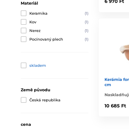
6 970 Ft
Materiál
Keramika
(1)
Kov
(1)
Nerez
(1)
Pocínovaný plech
(1)
skladem
Kerámia fo
cm
Země původu
Naskladňuj
Česká republika
10 685 Ft
cena