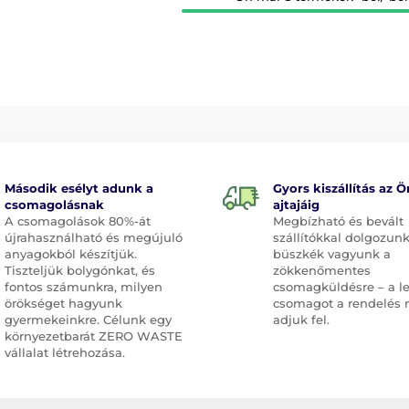
Második esélyt adunk a
Gyors kiszállítás az Ö
csomagolásnak
ajtajáig
A csomagolások 80%-át
Megbízható és bevált
újrahasználható és megújuló
szállítókkal dolgozunk
anyagokból készítjük.
büszkék vagyunk a
Tiszteljük bolygónkat, és
zökkenőmentes
fontos számunkra, milyen
csomagküldésre – a l
örökséget hagyunk
csomagot a rendelés 
gyermekeinkre. Célunk egy
adjuk fel.
környezetbarát ZERO WASTE
vállalat létrehozása.