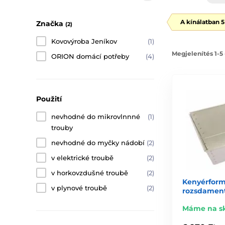
A kínálatban 
Značka
(2)
Kovovýroba Jeníkov
(1)
Megjelenítés 1-5
ORION domácí potřeby
(4)
Použití
nevhodné do mikrovlnnné
(1)
trouby
nevhodné do myčky nádobí
(2)
v elektrické troubě
(2)
v horkovzdušné troubě
(2)
Kenyérform
v plynové troubě
(2)
rozsdament
Máme na s