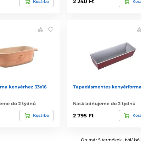
2 240 Ft
Kosárba
Kos
rma kenyérhez 33x16
Tapadásmentes kenyérform
eme do 2 týdnů
Naskladňujeme do 2 týdnů
2 795 Ft
Kosárba
Kos
Ön már 5 termékek -ból/-ből 