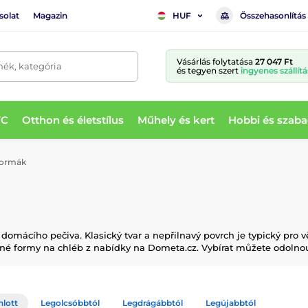
solat
Magazin
Összehasonlítás
HUF
Vásárlás folytatása
27 047 Ft
mék, kategória
és tegyen szert
ingyenes szállítá
WC
Otthon és életstílus
Műhely és kert
Hobbi és szaba
formák
domácího pečiva. Klasický tvar a nepřilnavý povrch je typický pro 
vné formy na chléb z nabídky na Dometa.cz. Vybírat můžete odolno
nlott
Legolcsóbbtól
Legdrágábbtól
Legújabbtól