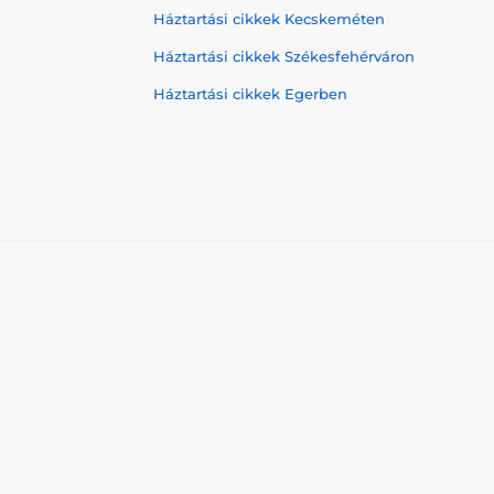
Háztartási cikkek Kecskeméten
Háztartási cikkek Székesfehérváron
Háztartási cikkek Egerben