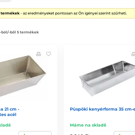
5 termékek
- az eredményeket pontosan az Ön igényei szerint szűrheti.
 -ból/-ből 5 termékek
a 21 cm -
Püspöki kenyérforma 35 cm-
es acél
kladě
Máme na skladě