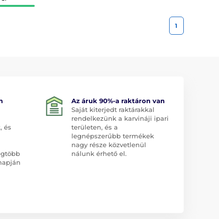
1
n
Az áruk 90%-a raktáron van
Saját kiterjedt raktárakkal
rendelkezünk a karvináji ipari
, és
területen, és a
legnépszerűbb termékek
nagy része közvetlenül
egtöbb
nálunk érhető el.
napján