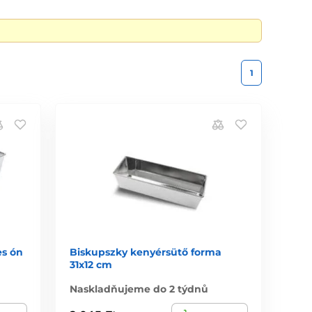
1
es ón
Biskupszky kenyérsütő forma
31x12 cm
Naskladňujeme do 2 týdnů