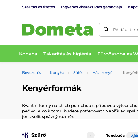
Szállítás és fizetés
Ingyenes visszaküldés garanciája
Kapc
Például ter
Konyha
Takarítás és higiénia
Fürdőszoba és 
Bevezetés
Konyha
Sütés
Házi kenyér
Kenyér
Kenyérformák
Kvalitní formy na chléb pomohou s přípravou výtečného 
pečivo. A co k tomu budete potřebovat? Například sprá
jen zvolit správný rozměr.
Szűrő
5
Rendezés:
Ajá