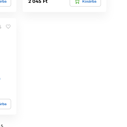
2 045 Ft
árba
Kosárba
a
árba
5.