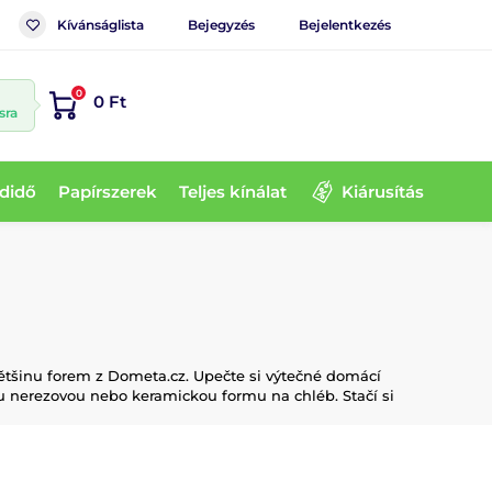
Kívánságlista
Bejegyzés
Bejelentkezés
0
0 Ft
sra
didő
Papírszerek
Teljes kínálat
Kiárusítás
většinu forem z Dometa.cz. Upečte si výtečné domácí
u nerezovou nebo keramickou formu na chléb. Stačí si