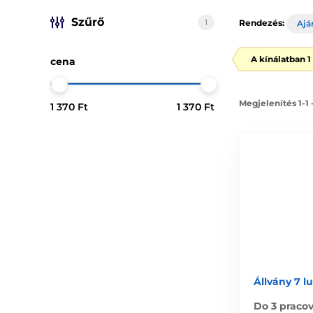
Szűrő
1
Rendezés:
Ajá
A kínálatban 
cena
Megjelenítés 1-1
1 370 Ft
1 370 Ft
Állvány 7 l
Do 3 praco