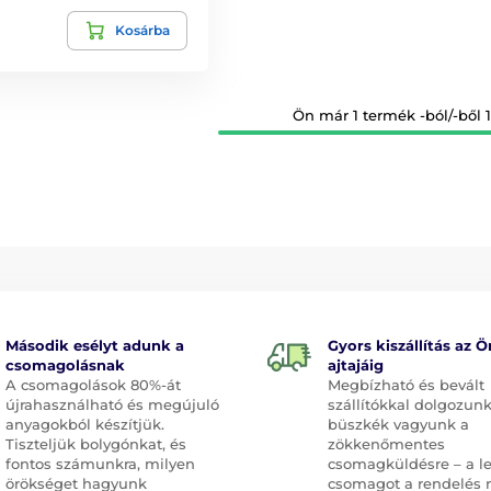
Kosárba
Ön már 1 termék -ból/-ből 1
Második esélyt adunk a
Gyors kiszállítás az Ö
csomagolásnak
ajtajáig
A csomagolások 80%-át
Megbízható és bevált
újrahasználható és megújuló
szállítókkal dolgozunk
anyagokból készítjük.
büszkék vagyunk a
Tiszteljük bolygónkat, és
zökkenőmentes
fontos számunkra, milyen
csomagküldésre – a l
örökséget hagyunk
csomagot a rendelés 