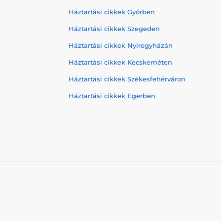
Háztartási cikkek Győrben
Háztartási cikkek Szegeden
Háztartási cikkek Nyíregyházán
Háztartási cikkek Kecskeméten
Háztartási cikkek Székesfehérváron
Háztartási cikkek Egerben