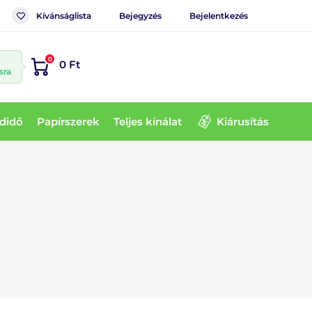
Kívánságlista
Bejegyzés
Bejelentkezés
0
0 Ft
sra
didő
Papírszerek
Teljes kínálat
Kiárusítás