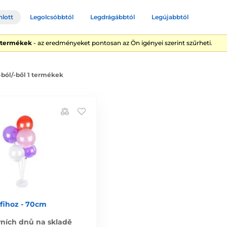
nlott
Legolcsóbbtól
Legdrágábbtól
Legújabbtól
1 termékek
- az eredményeket pontosan az Ön igényei szerint szűrheti.
 -ból/-ből 1 termékek
ufihoz - 70cm
vních dnů na skladě