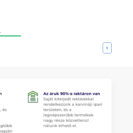
.
1
n
Az áruk 90%-a raktáron van
Saját kiterjedt raktárakkal
rendelkezünk a karvináji ipari
, és
területen, és a
legnépszerűbb termékek
nagy része közvetlenül
egtöbb
nálunk érhető el.
napján