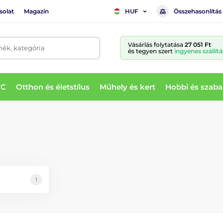
solat
Magazin
Összehasonlítás
HUF
Vásárlás folytatása
27 051 Ft
mék, kategória
és tegyen szert
ingyenes szállítá
WC
Otthon és életstílus
Műhely és kert
Hobbi és szaba
1