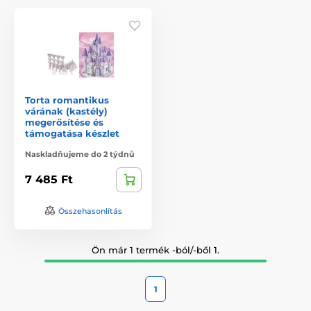
Torta romantikus
várának (kastély)
megerősítése és
támogatása készlet
Naskladňujeme do 2 týdnů
7 485 Ft
Összehasonlítás
Ön már 1 termék -ból/-ből 1.
1