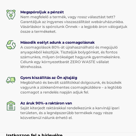
Megspóroljuk a pénzét
Nem megfelelő a termék, vagy rossz választást tett?
Garantáljuk az ingyenes visszaszállítást webáruházunkba.
Vásárláskor is spórolunk Önnek – a legjobb áron válogatjuk
össze a termékeket.
Második esélyt adunk a csomagolásnak
A csomagolások 80%-át újrahasználható és megújuló
anyagokból készítjük. Tiszteljük bolygónkat, és fontos
számunkra, milyen örökséget hagyunk gyermekeinkre.
Célunk egy környezetbarát ZERO WASTE vállalat
létrehozása.
Gyors kiszállítás az Ön ajtajáig
Megbízható és bevált szállítókkal dolgozunk, és büszkék
vagyunk a zökkenőmentes csomagküldésre – a legtöbb
csomagot a rendelés napján adjuk fel.
Az áruk 90%-a raktáron van
Saját kiterjedt raktárakkal rendelkezünk a karvináji ipari
területen, és a legnépszerűbb termékek nagy része
közvetlenül nálunk érhető el.
Iratkozzon fel a hírlevélre