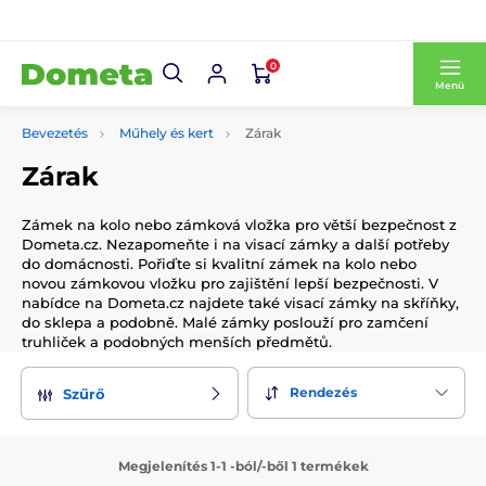
0
Menü
Bevezetés
Műhely és kert
Zárak
Zárak
Zámek na kolo nebo zámková vložka pro větší bezpečnost z
Dometa.cz. Nezapomeňte i na visací zámky a další potřeby
do domácnosti. Pořiďte si kvalitní zámek na kolo nebo
novou zámkovou vložku pro zajištění lepší bezpečnosti. V
nabídce na Dometa.cz najdete také visací zámky na skříňky,
do sklepa a podobně. Malé zámky poslouží pro zamčení
truhliček a podobných menších předmětů.
Rendezés
Szűrő
Megjelenítés 1-1 -ból/-ből 1 termékek