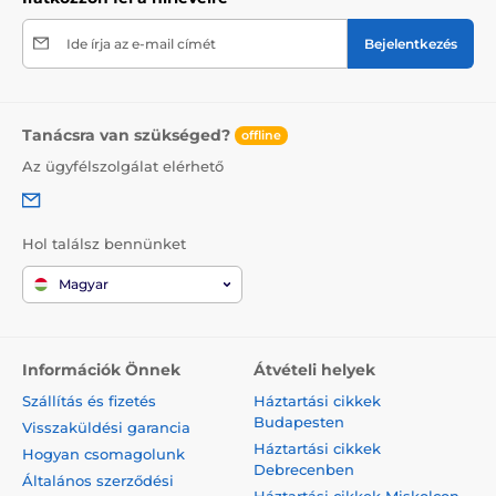
Ide írja az e-mail címét
Bejelentkezés
Tanácsra van szükséged?
offline
Az ügyfélszolgálat elérhető
Hol találsz bennünket
Magyar
Információk Önnek
Átvételi helyek
Szállítás és fizetés
Háztartási cikkek
Budapesten
Visszaküldési garancia
Háztartási cikkek
Hogyan csomagolunk
Debrecenben
Általános szerződési