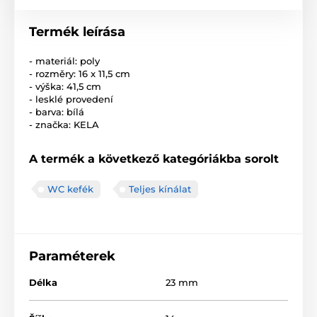
Termék leírása
- materiál: poly
- rozměry: 16 x 11,5 cm
- výška: 41,5 cm
- lesklé provedení
- barva: bílá
- značka: KELA
A termék a következő kategóriákba sorolt
WC kefék
Teljes kínálat
Paraméterek
Délka
23 mm