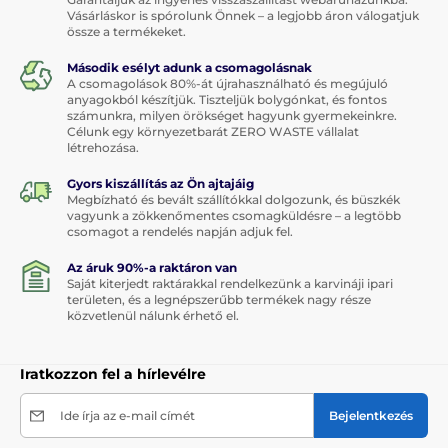
Vásárláskor is spórolunk Önnek – a legjobb áron válogatjuk
össze a termékeket.
Második esélyt adunk a csomagolásnak
A csomagolások 80%-át újrahasználható és megújuló
anyagokból készítjük. Tiszteljük bolygónkat, és fontos
számunkra, milyen örökséget hagyunk gyermekeinkre.
Célunk egy környezetbarát ZERO WASTE vállalat
létrehozása.
Gyors kiszállítás az Ön ajtajáig
Megbízható és bevált szállítókkal dolgozunk, és büszkék
vagyunk a zökkenőmentes csomagküldésre – a legtöbb
csomagot a rendelés napján adjuk fel.
Az áruk 90%-a raktáron van
Saját kiterjedt raktárakkal rendelkezünk a karvináji ipari
területen, és a legnépszerűbb termékek nagy része
közvetlenül nálunk érhető el.
Iratkozzon fel a hírlevélre
Ide írja az e-mail címét
Bejelentkezés