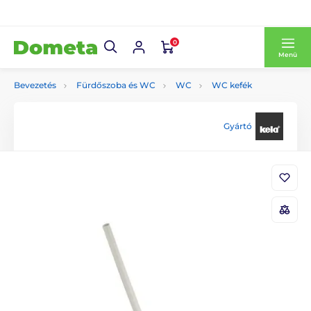
0
Menü
Bevezetés
Fürdőszoba és WC
WC
WC kefék
Gyártó