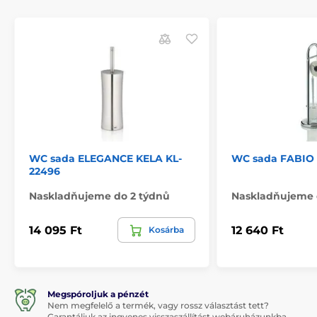
WC sada ELEGANCE KELA KL-
WC sada FABIO 
22496
Naskladňujeme do 2 týdnů
Naskladňujeme 
14 095 Ft
12 640 Ft
Kosárba
Megspóroljuk a pénzét
Nem megfelelő a termék, vagy rossz választást tett?
Garantáljuk az ingyenes visszaszállítást webáruházunkba.