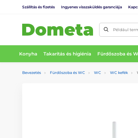
Szállítás és fizetés
Ingyenes visszaküldés garanciája
Kapc
Például ter
Konyha
Takarítás és higiénia
Fürdőszoba és 
Bevezetés
Fürdőszoba és WC
WC
WC kefék
W