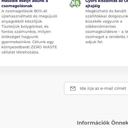
Második esélyt adunk a
Gyors kiszállítás az Ö
csomagolásnak
ajtajáig
A csomagolások 80%-át
Megbízható és bevált
újrahasználható és megújuló
szállítókkal dolgozunk
anyagokból készítjük.
büszkék vagyunk a
Tiszteljük bolygónkat, és
zökkenőmentes
fontos számunkra, milyen
csomagküldésre – a l
örökséget hagyunk
csomagot a rendelés 
gyermekeinkre. Célunk egy
adjuk fel.
környezetbarát ZERO WASTE
vállalat létrehozása.
Ide írja az e-mail címét
Információk Önne