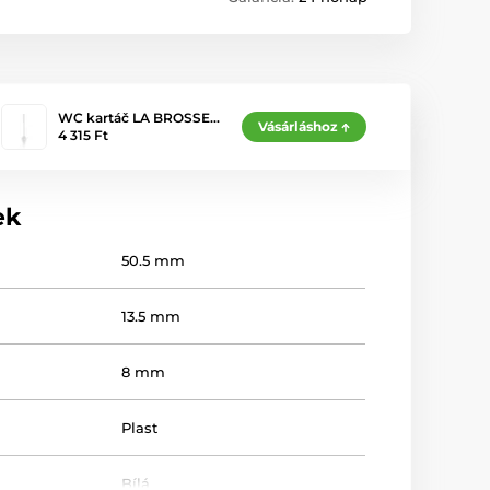
WC kartáč LA BROSSE…
Vásárláshoz
4 315 Ft
ek
50.5 mm
13.5 mm
8 mm
Plast
Bílá