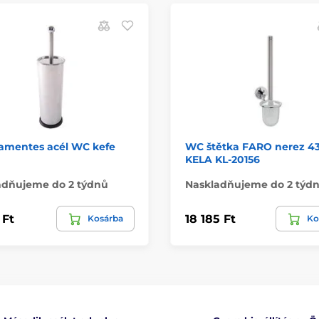
amentes acél WC kefe
WC štětka FARO nerez 4
KELA KL-20156
adňujeme do 2 týdnů
Naskladňujeme do 2 týd
 Ft
18 185 Ft
Kosárba
Ko