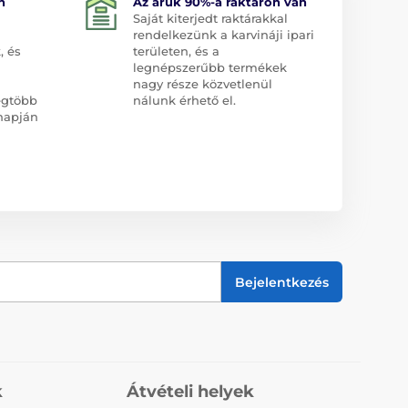
n
Az áruk 90%-a raktáron van
Saját kiterjedt raktárakkal
rendelkezünk a karvináji ipari
, és
területen, és a
legnépszerűbb termékek
nagy része közvetlenül
egtöbb
nálunk érhető el.
napján
Bejelentkezés
k
Átvételi helyek