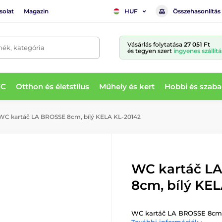
solat
Magazin
Összehasonlítás
HUF
Vásárlás folytatása
27 051 Ft
mék, kategória
és tegyen szert
ingyenes szállítá
WC
Otthon és életstílus
Műhely és kert
Hobbi és szaba
C kartáč LA BROSSE 8cm, bílý KELA KL-20142
WC kartáč L
8cm, bílý KE
WC kartáč LA BROSSE 8cm,