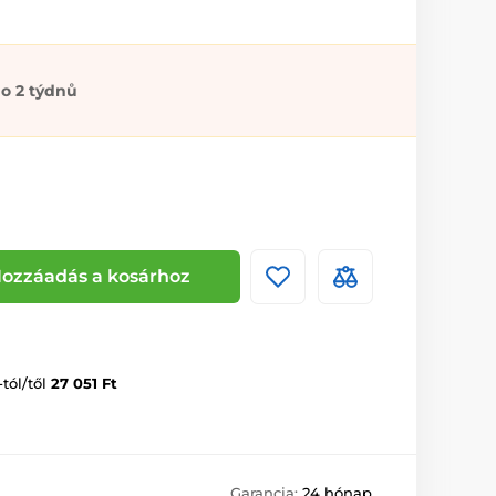
o 2 týdnů
ozzáadás a kosárhoz
-tól/től
27 051 Ft
Garancia:
24 hónap