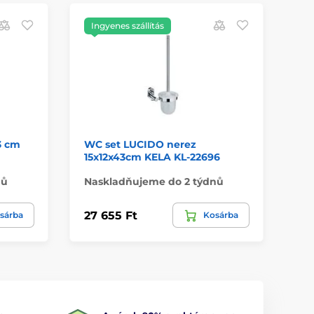
Ingyenes szállítás
3 cm
WC set LUCIDO nerez
WC
15x12x43cm KELA KL-22696
22
nů
Naskladňujeme do 2 týdnů
Na
27 655 Ft
9 
sárba
Kosárba