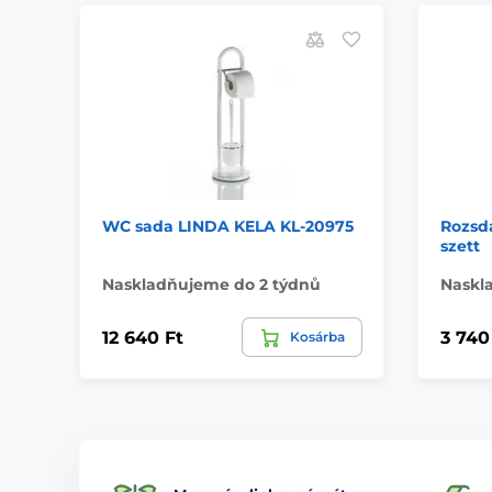
WC sada LINDA KELA KL-20975
Rozsd
szett
Naskladňujeme do 2 týdnů
Naskl
12 640 Ft
3 740
Kosárba