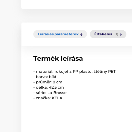
Leírás és paraméterek
Értékelés
(0)
Termék leírása
- materiál: rukojeť z PP plastu, štětiny PET
- barva: bílá
- průměr: 8 cm
- délka: 42,5 cm
- série: La Brosse
- značka: KELA