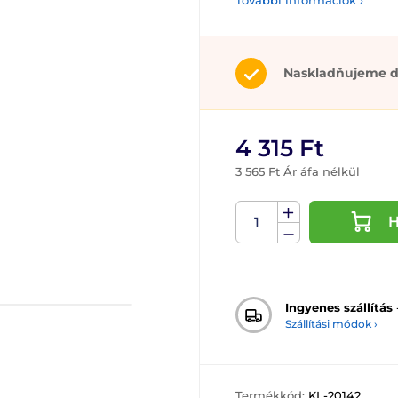
További információk ›
Naskladňujeme d
4 315 Ft
3 565 Ft Ár áfa nélkül
H
Ingyenes szállítás
Szállítási módok ›
Termékkód:
KL-20142