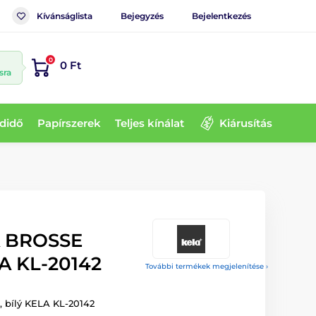
Kívánságlista
Bejegyzés
Bejelentkezés
0
0 Ft
sra
didő
Papírszerek
Teljes kínálat
Kiárusítás
A BROSSE
LA KL-20142
További termékek megjelenítése ›
 bílý KELA KL-20142