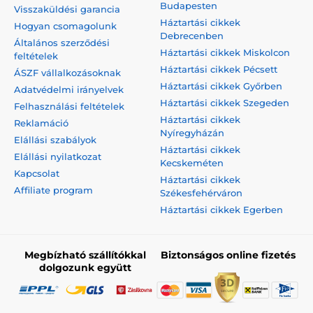
Budapesten
Visszaküldési garancia
Háztartási cikkek
Hogyan csomagolunk
Debrecenben
Általános szerződési
Háztartási cikkek Miskolcon
feltételek
Háztartási cikkek Pécsett
ÁSZF vállalkozásoknak
Háztartási cikkek Győrben
Adatvédelmi irányelvek
Háztartási cikkek Szegeden
Felhasználási feltételek
Háztartási cikkek
Reklamáció
Nyíregyházán
Elállási szabályok
Háztartási cikkek
Elállási nyilatkozat
Kecskeméten
Kapcsolat
Háztartási cikkek
Affiliate program
Székesfehérváron
Háztartási cikkek Egerben
Megbízható szállítókkal
Biztonságos online fizetés
dolgozunk együtt