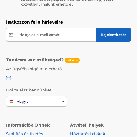
közvetlenül nálunk érhető el.
Iratkozzon fel a hírlevélre
Ide írja az e-mail címét
Bejelentkezés
Tanácsra van szükséged?
offline
Az ügyfélszolgálat elérhető
Hol találsz bennünket
Magyar
Információk Önnek
Átvételi helyek
Szállítás és fizetés
Háztartási cikkek