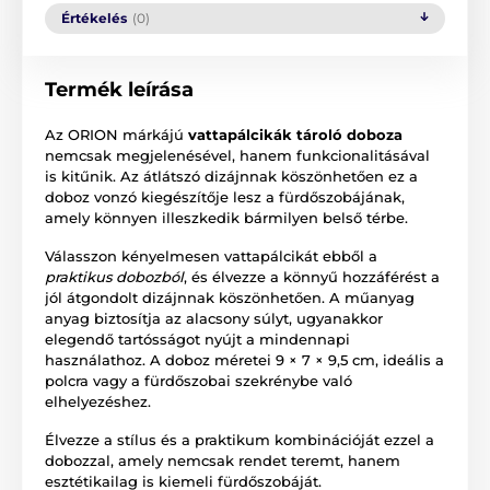
Értékelés
(0)
Termék leírása
Az ORION márkájú
vattapálcikák tároló doboza
nemcsak megjelenésével, hanem funkcionalitásával
is kitűnik. Az átlátszó dizájnnak köszönhetően ez a
doboz vonzó kiegészítője lesz a fürdőszobájának,
amely könnyen illeszkedik bármilyen belső térbe.
Válasszon kényelmesen vattapálcikát ebből a
praktikus dobozból
, és élvezze a könnyű hozzáférést a
jól átgondolt dizájnnak köszönhetően. A műanyag
anyag biztosítja az alacsony súlyt, ugyanakkor
elegendő tartósságot nyújt a mindennapi
használathoz. A doboz méretei 9 × 7 × 9,5 cm, ideális a
polcra vagy a fürdőszobai szekrénybe való
elhelyezéshez.
Élvezze a stílus és a praktikum kombinációját ezzel a
dobozzal, amely nemcsak rendet teremt, hanem
esztétikailag is kiemeli fürdőszobáját.