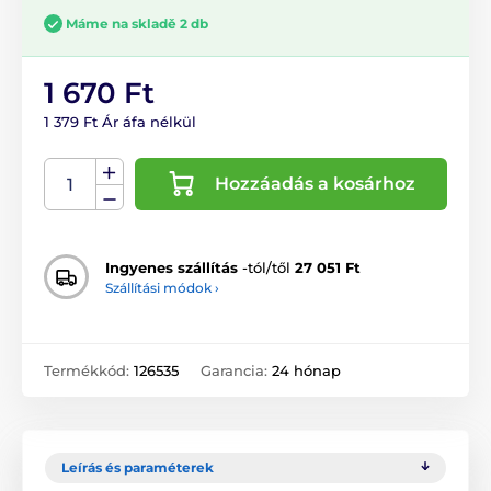
Máme na skladě 2 db
1 670 Ft
1 379 Ft Ár áfa nélkül
Hozzáadás a kosárhoz
Ingyenes szállítás
-tól/től
27 051 Ft
Szállítási módok ›
Termékkód:
126535
Garancia:
24 hónap
Leírás és paraméterek