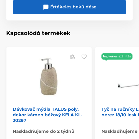
Értékelés beküldése
Kapcsolódó termékek
Ingyenes szállítás
Dávkovač mýdla TALUS poly,
Tyč na ručníky 
dekor kámen béžový KELA KL-
nerez 18/10 lesk
20297
Naskladňujeme do 2 týdnů
Naskladňujeme 