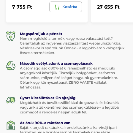
7 755 Ft
27 655 Ft
Kosárba
Megspóroljuk a pénzét
Nem megfelelő a termék, vagy rossz választást tett?
Garantáljuk az ingyenes visszaszállítást webáruházunkba.
Vásárláskor is spórolunk Önnek – a legjobb áron válogatjuk
össze a termékeket.
Második esélyt adunk a csomagolásnak
A csomagolások 80%-át újrahasználható és megújuló
anyagokból készítjük. Tiszteljük bolygónkat, és fontos
számunkra, milyen örökséget hagyunk gyermekeinkre.
Célunk egy környezetbarát ZERO WASTE vállalat
létrehozása.
Gyors kiszállítás az Ön ajtajáig
Megbízható és bevált szállítókkal dolgozunk, és büszkék
vagyunk a zökkenőmentes csomagküldésre – a legtöbb
csomagot a rendelés napján adjuk fel.
Az áruk 90%-a raktáron van
Saját kiterjedt raktárakkal rendelkezünk a karvináji ipari
területen, és a legnépszerűbb termékek nagy része