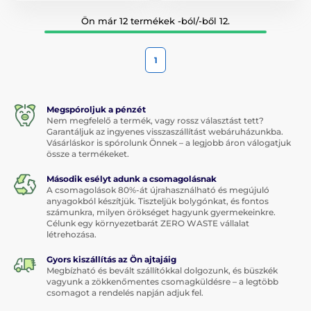
Ön már 12 termékek -ból/-ből 12.
1
Megspóroljuk a pénzét
Nem megfelelő a termék, vagy rossz választást tett?
Garantáljuk az ingyenes visszaszállítást webáruházunkba.
Vásárláskor is spórolunk Önnek – a legjobb áron válogatjuk
össze a termékeket.
Második esélyt adunk a csomagolásnak
A csomagolások 80%-át újrahasználható és megújuló
anyagokból készítjük. Tiszteljük bolygónkat, és fontos
számunkra, milyen örökséget hagyunk gyermekeinkre.
Célunk egy környezetbarát ZERO WASTE vállalat
létrehozása.
Gyors kiszállítás az Ön ajtajáig
Megbízható és bevált szállítókkal dolgozunk, és büszkék
vagyunk a zökkenőmentes csomagküldésre – a legtöbb
csomagot a rendelés napján adjuk fel.