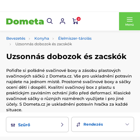
0
Menü
Bevezetés
Konyha
Élelmiszer-tárolás
Uzsonnás dobozok és zacskók
Uzsonnás dobozok és zacskók
Pořiďte si pořádné svačinové boxy a zásobu plastových
svačinových sáčků z Dometa.cz. Vše pro uskladnění potravin
najdete na jednom místě. Prostorné svačinové boxy a sáčky
ocení děti i dospělí. Kvalitní svačinový box z plastu s
praktickým zavíráním ochrání jídlo před deformací. Klasické
svačinové sáčky o různých rozměrech využijete i pro jiné
účely. S Dometa.cz je uskladnění potravin hračka za každé
situace.
Rendezés
Szűrő