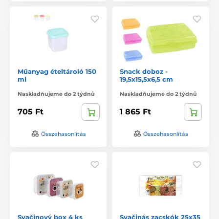
Műanyag ételtároló 150
Snack doboz -
ml
19,5x15,5x6,5 cm
Naskladňujeme do 2 týdnů
Naskladňujeme do 2 týdnů
705 Ft
1 865 Ft
Összehasonlítás
Összehasonlítás
Svačinový box 4 ks
Svačinás zacskók 25x35