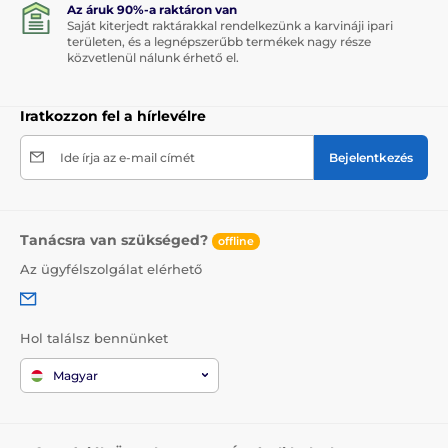
Az áruk 90%-a raktáron van
Saját kiterjedt raktárakkal rendelkezünk a karvináji ipari
területen, és a legnépszerűbb termékek nagy része
közvetlenül nálunk érhető el.
Iratkozzon fel a hírlevélre
Ide írja az e-mail címét
Bejelentkezés
Tanácsra van szükséged?
offline
Az ügyfélszolgálat elérhető
Hol találsz bennünket
Magyar