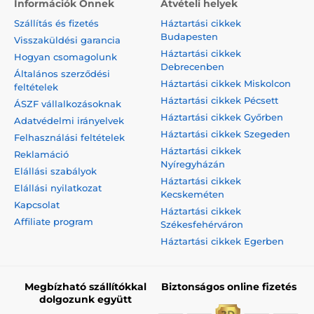
Információk Önnek
Átvételi helyek
Szállítás és fizetés
Háztartási cikkek
Budapesten
Visszaküldési garancia
Háztartási cikkek
Hogyan csomagolunk
Debrecenben
Általános szerződési
Háztartási cikkek Miskolcon
feltételek
Háztartási cikkek Pécsett
ÁSZF vállalkozásoknak
Háztartási cikkek Győrben
Adatvédelmi irányelvek
Háztartási cikkek Szegeden
Felhasználási feltételek
Háztartási cikkek
Reklamáció
Nyíregyházán
Elállási szabályok
Háztartási cikkek
Elállási nyilatkozat
Kecskeméten
Kapcsolat
Háztartási cikkek
Affiliate program
Székesfehérváron
Háztartási cikkek Egerben
Megbízható szállítókkal
Biztonságos online fizetés
dolgozunk együtt