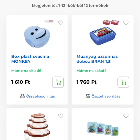
Megjelenítés 1-12 -ból/-ből 12 termékek
Box plast svačina
Műanyag uzsonnás
MONKEY
doboz BRAN 1,3l
Máme na skladě
Máme na skladě
1 610 Ft
1 760 Ft
Összehasonlítás
Összehasonlítás