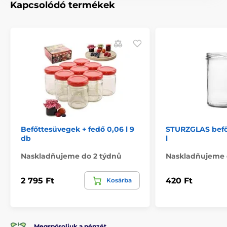
Kapcsolódó termékek
Befőttesüvegek + fedő 0,06 l 9
STURZGLAS befő
db
l
Naskladňujeme do 2 týdnů
Naskladňujeme 
2 795 Ft
420 Ft
Kosárba
Megspóroljuk a pénzét