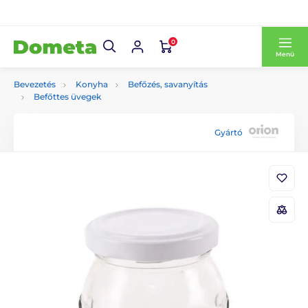
0
Menü
Bevezetés
Konyha
Befőzés, savanyítás
Befőttes üvegek
Gyártó