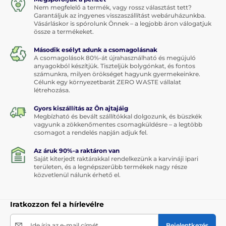
Nem megfelelő a termék, vagy rossz választást tett?
Garantáljuk az ingyenes visszaszállítást webáruházunkba.
Vásárláskor is spórolunk Önnek – a legjobb áron válogatjuk
össze a termékeket.
Második esélyt adunk a csomagolásnak
A csomagolások 80%-át újrahasználható és megújuló
anyagokból készítjük. Tiszteljük bolygónkat, és fontos
számunkra, milyen örökséget hagyunk gyermekeinkre.
Célunk egy környezetbarát ZERO WASTE vállalat
létrehozása.
Gyors kiszállítás az Ön ajtajáig
Megbízható és bevált szállítókkal dolgozunk, és büszkék
vagyunk a zökkenőmentes csomagküldésre – a legtöbb
csomagot a rendelés napján adjuk fel.
Az áruk 90%-a raktáron van
Saját kiterjedt raktárakkal rendelkezünk a karvináji ipari
területen, és a legnépszerűbb termékek nagy része
közvetlenül nálunk érhető el.
Iratkozzon fel a hírlevélre
Ide írja az e-mail címét
Bejelentkezés