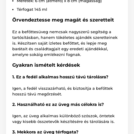
Méretek: 6 cm (átmérő) x 8 cm (magasság)
Térfogat 145 ml
Örvendeztesse meg magát és szeretteit
Ez a befőttesüveg nemcsak nagyszerű segítség a
tartósításban, hanem tökéletes ajándék szeretteinek
is. Készítsen saját ízletes befőttet, és lepje meg
barátait és családtagjait egy eredeti ajándékkal,
amelyre sokáig emlékezni fognak.
Gyakran ismételt kérdések
1. Ez a fedél alkalmas hosszú távú tárolásra?
Igen, a fedél visszazárható, és biztosítja a befőttek
hosszú távú megőrzését.
2. Használható ez az üveg más célokra is?
Igen, az üveg alkalmas különböző szószok, öntetek
vagy kisebb összetevők készítésére és tárolására is.
3. Mekkora az üveg térfogata?