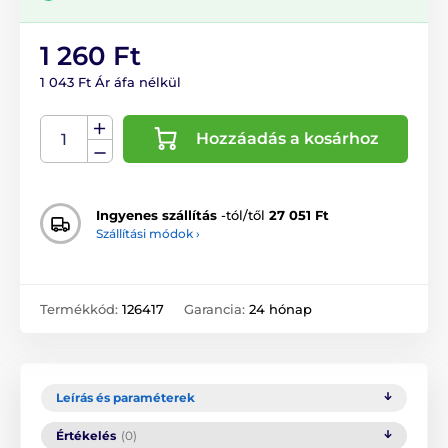
1 260 Ft
1 043 Ft Ár áfa nélkül
Hozzáadás a kosárhoz
Ingyenes szállítás
-tól/től
27 051 Ft
Szállítási módok ›
Termékkód:
126417
Garancia:
24 hónap
Leírás és paraméterek
Értékelés
(0)