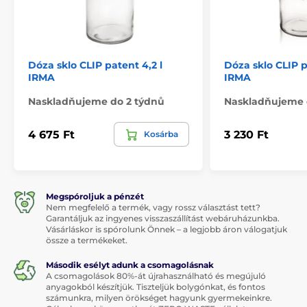
Dóza sklo CLIP patent 4,2 l
Dóza sklo CLIP p
IRMA
IRMA
Naskladňujeme do 2 týdnů
Naskladňujeme 
4 675 Ft
3 230 Ft
Kosárba
Megspóroljuk a pénzét
Nem megfelelő a termék, vagy rossz választást tett?
Garantáljuk az ingyenes visszaszállítást webáruházunkba.
Vásárláskor is spórolunk Önnek – a legjobb áron válogatjuk
össze a termékeket.
Második esélyt adunk a csomagolásnak
A csomagolások 80%-át újrahasználható és megújuló
anyagokból készítjük. Tiszteljük bolygónkat, és fontos
számunkra, milyen örökséget hagyunk gyermekeinkre.