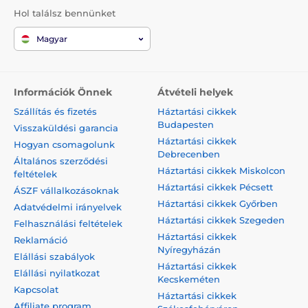
Hol találsz bennünket
Magyar
Információk Önnek
Átvételi helyek
Szállítás és fizetés
Háztartási cikkek
Budapesten
Visszaküldési garancia
Háztartási cikkek
Hogyan csomagolunk
Debrecenben
Általános szerződési
Háztartási cikkek Miskolcon
feltételek
Háztartási cikkek Pécsett
ÁSZF vállalkozásoknak
Háztartási cikkek Győrben
Adatvédelmi irányelvek
Háztartási cikkek Szegeden
Felhasználási feltételek
Háztartási cikkek
Reklamáció
Nyíregyházán
Elállási szabályok
Háztartási cikkek
Elállási nyilatkozat
Kecskeméten
Kapcsolat
Háztartási cikkek
Affiliate program