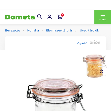
0
Menü
Bevezetés
Konyha
Élelmiszer-tárolás
Üveg tárolók
Gyártó