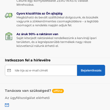
Célunk egy környezetbarát ZERO WASTE vállalat
létrehozása.
Gyors kiszállítás az Ön ajtajáig
Megbízható és bevált szállítókkal dolgozunk, és büszkék
vagyunk a zökkenőmentes csomagküldésre – a legtöbb
csomagot a rendelés napján adjuk fel.
Az áruk 90%-a raktáron van
Saját kiterjedt raktárakkal rendelkezünk a karvináji ipari
területen, és a legnépszerűbb termékek nagy része
közvetlenül nálunk érhető el.
Iratkozzon fel a hírlevélre
Ide írja az e-mail címét
Bejelentkezés
Tanácsra van szükséged?
offline
Az ügyfélszolgálat elérhető