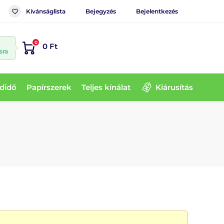
Kívánságlista
Bejegyzés
Bejelentkezés
0
0 Ft
sra
didő
Papírszerek
Teljes kínálat
Kiárusítás