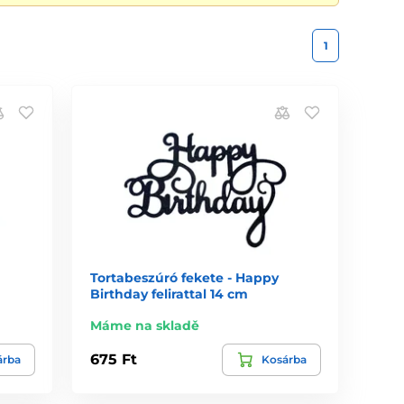
1
Tortabeszúró fekete - Happy
Birthday felirattal 14 cm
Máme na skladě
675 Ft
árba
Kosárba