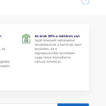
n
Az áruk 90%-a raktáron van
Saját kiterjedt raktárakkal
rendelkezünk a karvináji ipari
, és
területen, és a
legnépszerűbb termékek
nagy része közvetlenül
egtöbb
nálunk érhető el.
napján