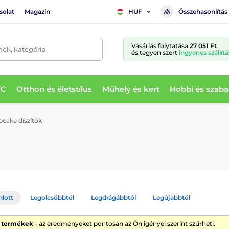
solat
Magazin
Összehasonlítás
HUF
Vásárlás folytatása
27 051 Ft
mék, kategória
és tegyen szert
ingyenes szállítá
WC
Otthon és életstílus
Műhely és kert
Hobbi és szaba
pcake díszítők
nlott
Legolcsóbbtól
Legdrágábbtól
Legújabbtól
5 termékek
- az eredményeket pontosan az Ön igényei szerint szűrheti.