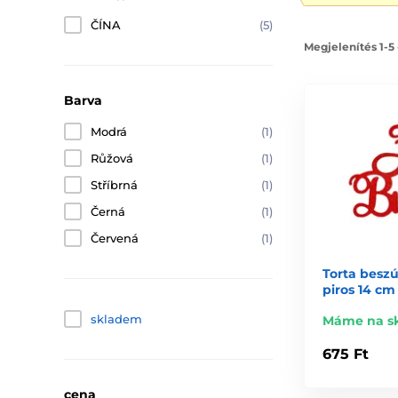
ČÍNA
(5)
Megjelenítés 1-5
Barva
Modrá
(1)
Růžová
(1)
Stříbrná
(1)
Černá
(1)
Červená
(1)
Torta beszú
piros 14 cm
skladem
Máme na s
675 Ft
cena