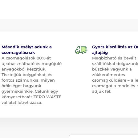
Második esélyt adunk a
Gyors kiszállítás az Ö
csomagolásnak
ajtajáig
A csomagolások 80%-át
Megbízható és bevált
újrahasználható és megújuló
szállítókkal dolgozunk
anyagokból készítjük.
büszkék vagyunk a
Tiszteljük bolygónkat, és
zökkenőmentes
fontos számunkra, milyen
csomagküldésre – a l
örökséget hagyunk
csomagot a rendelés 
gyermekeinkre. Célunk egy
adjuk fel.
környezetbarát ZERO WASTE
vállalat létrehozása.