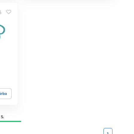
árba
5.
1