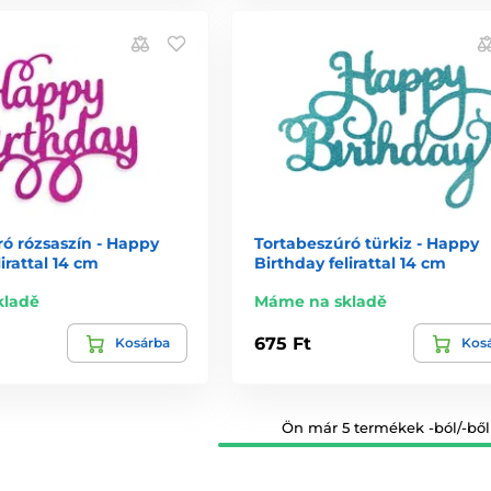
ó rózsaszín - Happy
Tortabeszúró türkiz - Happy
irattal 14 cm
Birthday felirattal 14 cm
kladě
Máme na skladě
675 Ft
Kosárba
Kos
Ön már 5 termékek -ból/-ből 