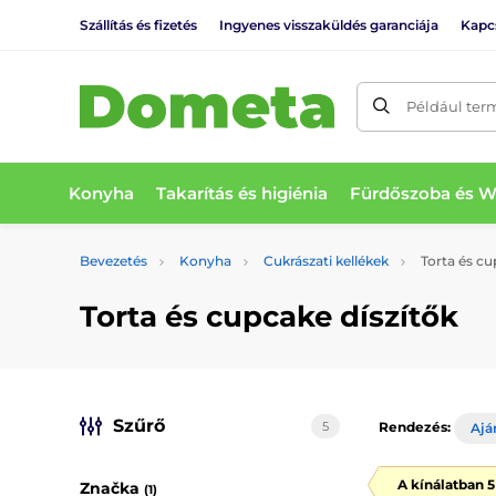
Szállítás és fizetés
Ingyenes visszaküldés garanciája
Kapc
Például ter
Konyha
Takarítás és higiénia
Fürdőszoba és 
Bevezetés
Konyha
Cukrászati kellékek
Torta és cu
Torta és cupcake díszítők
Szűrő
5
Rendezés:
Ajá
A kínálatban 
Značka
(1)