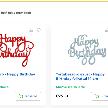
 -ból/-ből 5 termékek
ró - Happy Birthday
Tortabeszúró ezüst - Happy
Birthday felirattal 14 cm
kladě
Máme na skladě
675 Ft
Kosárba
Kos