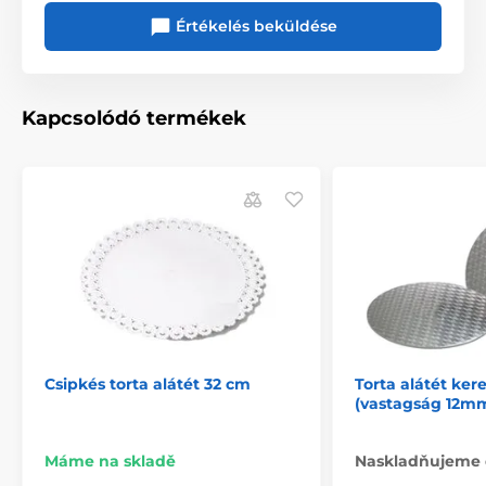
Értékelés beküldése
Kapcsolódó termékek
Csipkés torta alátét 32 cm
Torta alátét ke
(vastagság 12m
Máme na skladě
Naskladňujeme 