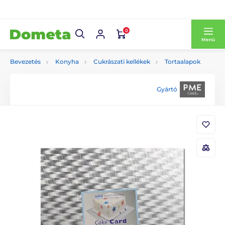
0
Menü
Bevezetés
Konyha
Cukrászati kellékek
Tortaalapok
Gyártó