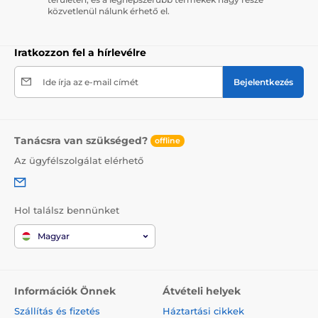
közvetlenül nálunk érhető el.
Iratkozzon fel a hírlevélre
Ide írja az e-mail címét
Bejelentkezés
Tanácsra van szükséged?
offline
Az ügyfélszolgálat elérhető
Hol találsz bennünket
Magyar
Információk Önnek
Átvételi helyek
Szállítás és fizetés
Háztartási cikkek