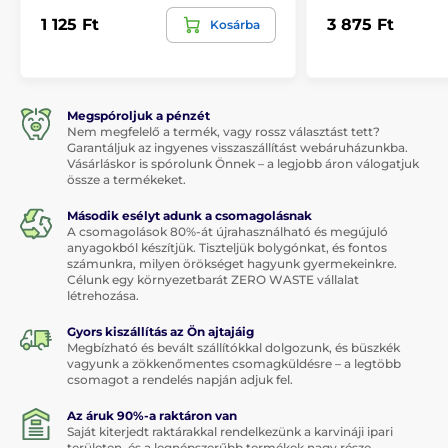
1 125 Ft
3 875 Ft
Kosárba
Megspóroljuk a pénzét
Nem megfelelő a termék, vagy rossz választást tett?
Garantáljuk az ingyenes visszaszállítást webáruházunkba.
Vásárláskor is spórolunk Önnek – a legjobb áron válogatjuk
össze a termékeket.
Második esélyt adunk a csomagolásnak
A csomagolások 80%-át újrahasználható és megújuló
anyagokból készítjük. Tiszteljük bolygónkat, és fontos
számunkra, milyen örökséget hagyunk gyermekeinkre.
Célunk egy környezetbarát ZERO WASTE vállalat
létrehozása.
Gyors kiszállítás az Ön ajtajáig
Megbízható és bevált szállítókkal dolgozunk, és büszkék
vagyunk a zökkenőmentes csomagküldésre – a legtöbb
csomagot a rendelés napján adjuk fel.
Az áruk 90%-a raktáron van
Saját kiterjedt raktárakkal rendelkezünk a karvináji ipari
területen, és a legnépszerűbb termékek nagy része