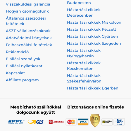
Budapesten
Visszaküldési garancia
Háztartási cikkek
Hogyan csomagolunk
Debrecenben
Általános szerződési
Háztartási cikkek Miskolcon
feltételek
Háztartási cikkek Pécsett
ÁSZF vállalkozásoknak
Háztartási cikkek Győrben
Adatvédelmi irányelvek
Háztartási cikkek Szegeden
Felhasználási feltételek
Háztartási cikkek
Reklamáció
Nyíregyházán
Elállási szabályok
Háztartási cikkek
Elállási nyilatkozat
Kecskeméten
Kapcsolat
Háztartási cikkek
Affiliate program
Székesfehérváron
Háztartási cikkek Egerben
Megbízható szállítókkal
Biztonságos online fizetés
dolgozunk együtt