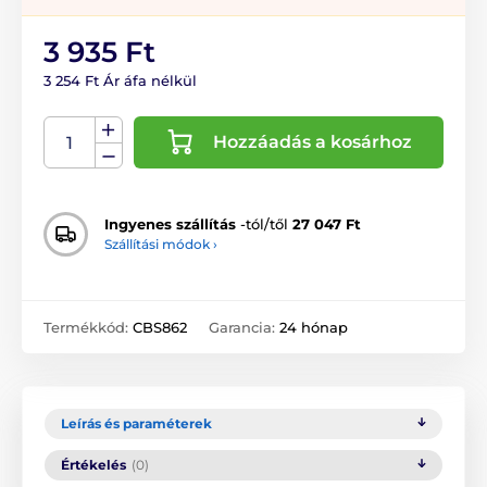
3 935 Ft
3 254 Ft Ár áfa nélkül
Hozzáadás a kosárhoz
Ingyenes szállítás
-tól/től
27 047 Ft
Szállítási módok ›
Termékkód:
CBS862
Garancia:
24 hónap
Leírás és paraméterek
Értékelés
(0)