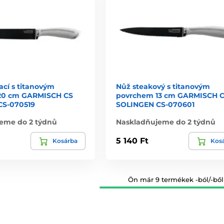
ací s titanovým
Nůž steakový s titanovým
20 cm GARMISCH CS
povrchem 13 cm GARMISCH 
CS-070519
SOLINGEN CS-070601
eme do 2 týdnů
Naskladňujeme do 2 týdnů
5 140 Ft
Kosárba
Kos
Ön már 9 termékek -ból/-ből