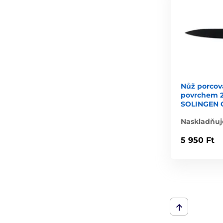
Nůž porcov
povrchem 
SOLINGEN 
Naskladňuj
5 950 Ft