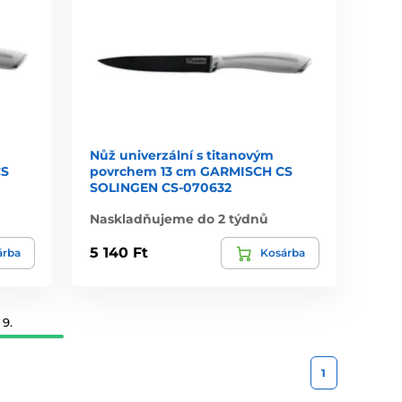
Nůž univerzální s titanovým
CS
povrchem 13 cm GARMISCH CS
SOLINGEN CS-070632
Naskladňujeme do 2 týdnů
5 140 Ft
árba
Kosárba
 9.
1