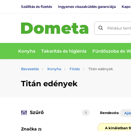
Szállítás és fizetés
Ingyenes visszaküldés garanciája
Kapc
Például ter
Konyha
Takarítás és higiénia
Fürdőszoba és 
Bevezetés
Konyha
Főzés
Titán edények
Titán edények
Szűrő
9
Rendezés:
Ajá
A kínálatban 
Značka
(1)