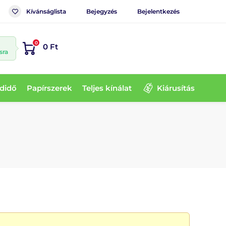
Kívánságlista
Bejegyzés
Bejelentkezés
0
0 Ft
sra
didő
Papírszerek
Teljes kínálat
Kiárusítás