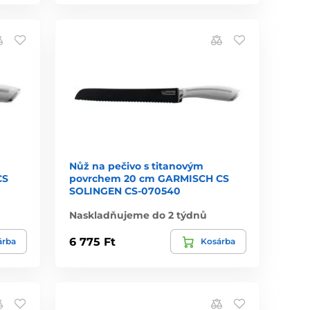
Nůž na pečivo s titanovým
CS
povrchem 20 cm GARMISCH CS
SOLINGEN CS-070540
Naskladňujeme do 2 týdnů
6 775 Ft
árba
Kosárba