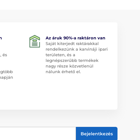
n
Az áruk 90%-a raktáron van
Saját kiterjedt raktárakkal
rendelkezünk a karvináji ipari
, és
területen, és a
legnépszerűbb termékek
nagy része közvetlenül
egtöbb
nálunk érhető el.
napján
Bejelentkezés