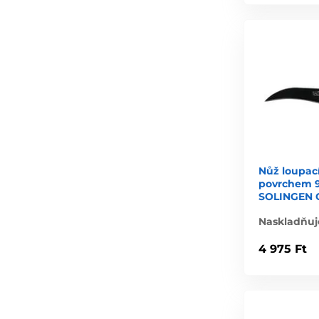
Nůž loupací
povrchem 
SOLINGEN 
Naskladňuj
4 975 Ft