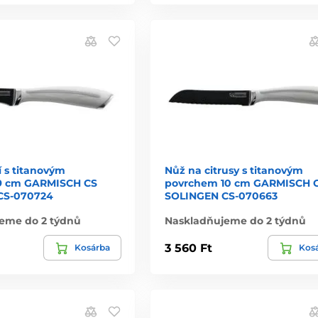
 s titanovým
Nůž na citrusy s titanovým
9 cm GARMISCH CS
povrchem 10 cm GARMISCH 
CS-070724
SOLINGEN CS-070663
eme do 2 týdnů
Naskladňujeme do 2 týdnů
3 560 Ft
Kosárba
Kos