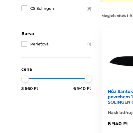
CS Solingen
(9)
Megjelenítés 1-9
Barva
Perleťová
(1)
cena
3 560 Ft
6 940 Ft
Nůž Santok
povrchem 
SOLINGEN 
Naskladňuj
6 940 Ft