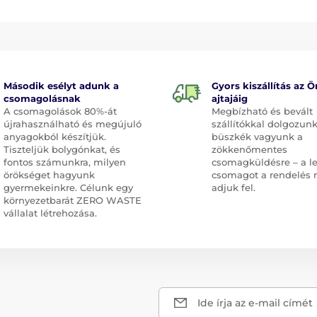
Második esélyt adunk a
Gyors kiszállítás az Ö
csomagolásnak
ajtajáig
A csomagolások 80%-át
Megbízható és bevált
újrahasználható és megújuló
szállítókkal dolgozunk
anyagokból készítjük.
büszkék vagyunk a
Tiszteljük bolygónkat, és
zökkenőmentes
fontos számunkra, milyen
csomagküldésre – a l
örökséget hagyunk
csomagot a rendelés 
gyermekeinkre. Célunk egy
adjuk fel.
környezetbarát ZERO WASTE
vállalat létrehozása.
Ide írja az e-mail címét