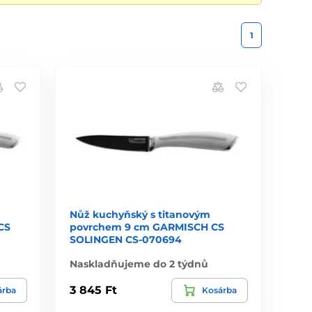
1
Nůž kuchyňský s titanovým
CS
povrchem 9 cm GARMISCH CS
SOLINGEN CS-070694
Naskladňujeme do 2 týdnů
3 845 Ft
árba
Kosárba