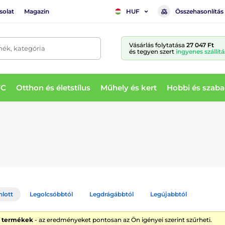
solat
Magazin
Összehasonlítás
HUF
Vásárlás folytatása
27 047 Ft
mék, kategória
és tegyen szert
ingyenes szállítá
WC
Otthon és életstílus
Műhely és kert
Hobbi és szaba
nlott
Legolcsóbbtól
Legdrágábbtól
Legújabbtól
9 termékek
- az eredményeket pontosan az Ön igényei szerint szűrheti.