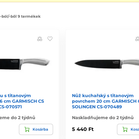
 -ból/-ből 9 termékek
u s titanovým
Nůž kuchařský s titanovým
16 cm GARMISCH CS
povrchem 20 cm GARMISCH 
CS-070571
SOLINGEN CS-070489
eme do 2 týdnů
Naskladňujeme do 2 týdnů
5 440 Ft
Kosárba
Kos