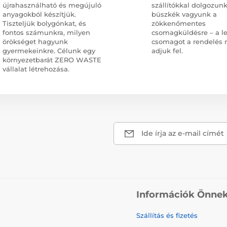
újrahasználható és megújuló
szállítókkal dolgozunk
anyagokból készítjük.
büszkék vagyunk a
Tiszteljük bolygónkat, és
zökkenőmentes
fontos számunkra, milyen
csomagküldésre – a l
örökséget hagyunk
csomagot a rendelés 
gyermekeinkre. Célunk egy
adjuk fel.
környezetbarát ZERO WASTE
vállalat létrehozása.
Ide írja az e-mail címét
Információk Önne
Szállítás és fizetés