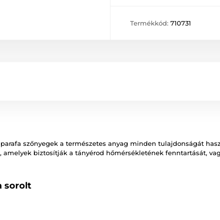
Termékkód:
710731
. A parafa szőnyegek a természetes anyag minden tulajdonságát has
 amelyek biztosítják a tányérod hőmérsékletének fenntartását, vagy
 sorolt