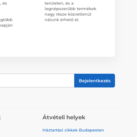
, és
területen, és a
legnépszerűbb termékek
nagy része közvetlenül
egtöbb
nálunk érhető el.
napján
Bejelentkezés
k
Átvételi helyek
Háztartási cikkek Budapesten