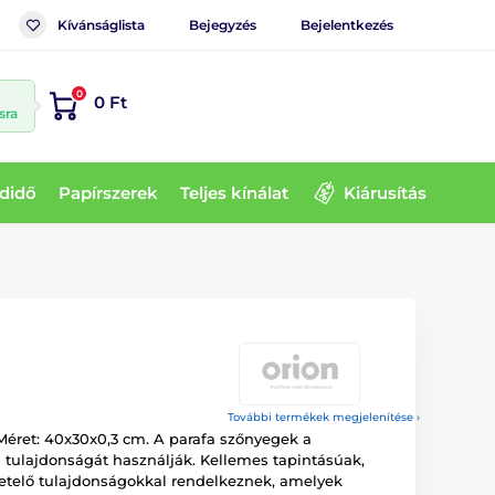
Kívánságlista
Bejegyzés
Bejelentkezés
0
0 Ft
sra
didő
Papírszerek
Teljes kínálat
Kiárusítás
További termékek megjelenítése ›
s. Méret: 40x30x0,3 cm. A parafa szőnyegek a
tulajdonságát használják. Kellemes tapintásúak,
getelő tulajdonságokkal rendelkeznek, amelyek