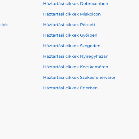
Háztartási cikkek Debrecenben
Háztartási cikkek Miskolcon
elek
Háztartási cikkek Pécsett
Háztartási cikkek Győrben
Háztartási cikkek Szegeden
Háztartási cikkek Nyíregyházán
Háztartási cikkek Kecskeméten
Háztartási cikkek Székesfehérváron
Háztartási cikkek Egerben