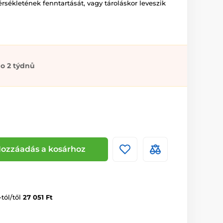
rsékletének fenntartását, vagy tároláskor leveszik
o 2 týdnů
ozzáadás a kosárhoz
-tól/től
27 051 Ft