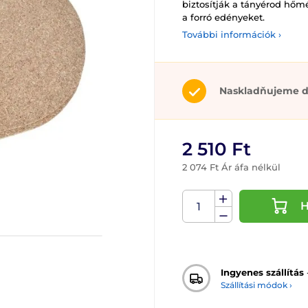
biztosítják a tányérod hőmé
a forró edényeket.
További információk ›
Naskladňujeme d
2 510 Ft
2 074 Ft Ár áfa nélkül
H
Ingyenes szállítás
Szállítási módok ›