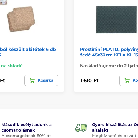
ból készült alátétek 6 db
Prostírání PLATO, polyviny
5
šedé 45x30cm KELA KL-15
na skladě
Naskladňujeme do 2 týd
 Ft
1 610 Ft
Kosárba
Ko
Második esélyt adunk a
Gyors kiszállítás az Ö
csomagolásnak
ajtajáig
A csomagolások 80%-át
Megbízható és bevált