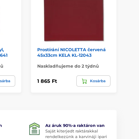
l,
Prostírání NICOLETTA červená
Pr
641
45x33cm KELA KL-12043
45
nů
Naskladňujeme do 2 týdnů
Na
1 865 Ft
2 
sárba
Kosárba
n
Az áruk 90%-a raktáron van
Saját kiterjedt raktárakkal
rendelkezünk a karvináji ipari