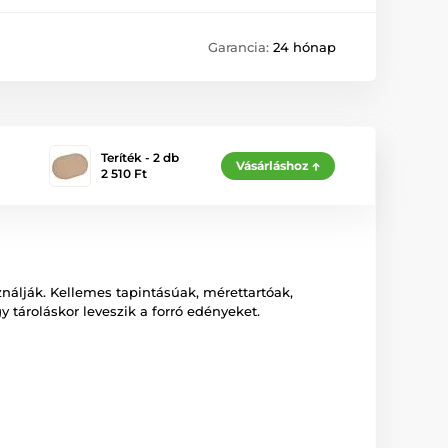
Garancia:
24 hónap
Teríték - 2 db
Vásárláshoz
2 510 Ft
ználják. Kellemes tapintásúak, mérettartóak,
 tároláskor leveszik a forró edényeket.