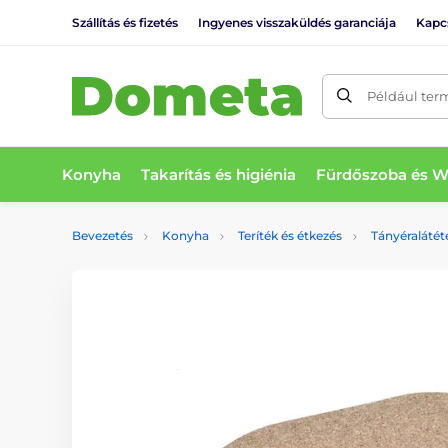
Szállítás és fizetés
Ingyenes visszaküldés garanciája
Kapc
Például ter
Konyha
Takarítás és higiénia
Fürdőszoba és 
Bevezetés
Konyha
Teríték és étkezés
Tányéralátét