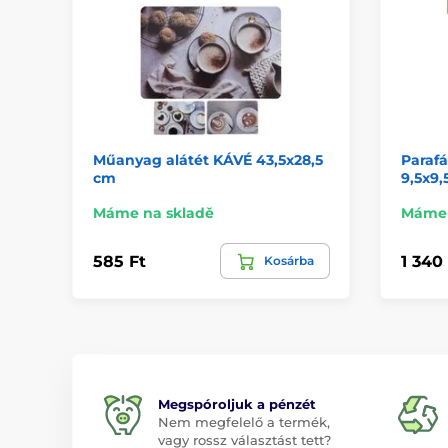
Műanyag alátét KÁVÉ 43,5x28,5
Parafá
cm
9,5x9,
Máme na skladě
Máme 
585 Ft
1 340
Kosárba
Megspóroljuk a pénzét
Nem megfelelő a termék,
vagy rossz választást tett?