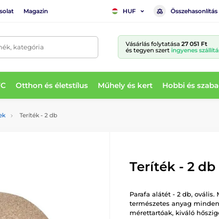
solat
Magazin
Összehasonlítás
HUF
Vásárlás folytatása
27 051 Ft
mék, kategória
és tegyen szert
ingyenes szállítá
WC
Otthon és életstílus
Műhely és kert
Hobbi és szaba
ek
Teríték - 2 db
Teríték - 2 db
Parafa alátét - 2 db, ováli
természetes anyag minden 
mérettartóak, kiváló hőszi