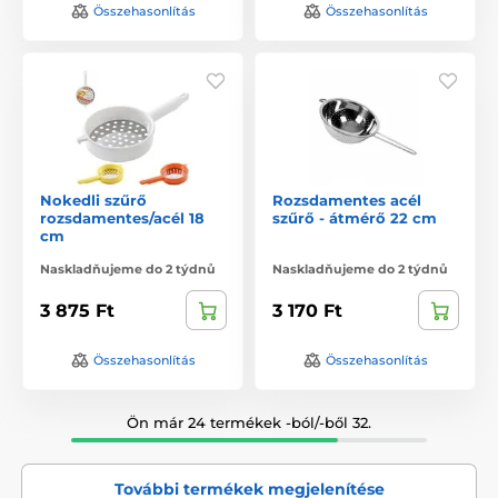
Összehasonlítás
Összehasonlítás
Nokedli szűrő
Rozsdamentes acél
rozsdamentes/acél 18
szűrő - átmérő 22 cm
cm
Naskladňujeme do 2 týdnů
Naskladňujeme do 2 týdnů
3 875 Ft
3 170 Ft
Összehasonlítás
Összehasonlítás
Ön már 24 termékek -ból/-ből 32.
További termékek megjelenítése