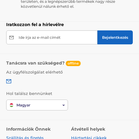
területen, és a legnépszerűbb termékek nagy része
közvetlenül nálunk érhető el.
Iratkozzon fel a hírlevélre
Ide írja az e-mail címét
Bejelentkezés
Tanácsra van szükséged?
offline
Az ügyfélszolgálat elérhető
Hol találsz bennünket
Magyar
Információk Önnek
Átvételi helyek
Szállítás és fizetés
Háztartási cikkek