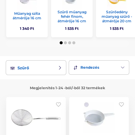
Szűrő műanyag
Szűrőedény
Műanyag szita
fehér finom,
műanyag szűrő -
átmérője 16 cm
átmérője 16 cm
átmérője 20 cm
1 340 Ft
1 535 Ft
1 535 Ft
Rendezés
Szűrő
Megjelenítés 1-24 -ból/-ből 32 termékek