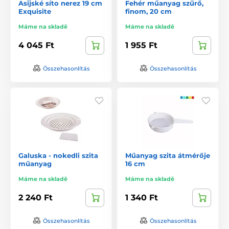
Asijské síto nerez 19 cm
Fehér műanyag szűrő,
Exquisite
finom, 20 cm
Máme na skladě
Máme na skladě
4 045 Ft
1 955 Ft
Összehasonlítás
Összehasonlítás
Galuska - nokedli szita
Műanyag szita átmérője
műanyag
16 cm
Máme na skladě
Máme na skladě
2 240 Ft
1 340 Ft
Összehasonlítás
Összehasonlítás