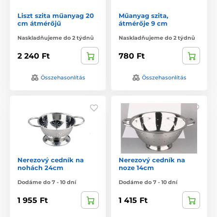
Liszt szita műanyag 20
Műanyag szita,
cm átmérőjű
átmérője 9 cm
Naskladňujeme do 2 týdnů
Naskladňujeme do 2 týdnů
2 240 Ft
780 Ft
Összehasonlítás
Összehasonlítás
Nerezový cedník na
Nerezový cedník na
nohách 24cm
noze 14cm
Dodáme do 7 - 10 dní
Dodáme do 7 - 10 dní
1 955 Ft
1 415 Ft