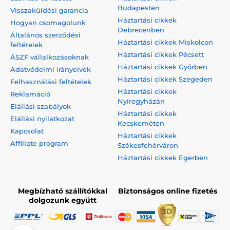
Budapesten
Visszaküldési garancia
Háztartási cikkek
Hogyan csomagolunk
Debrecenben
Általános szerződési
Háztartási cikkek Miskolcon
feltételek
Háztartási cikkek Pécsett
ÁSZF vállalkozásoknak
Háztartási cikkek Győrben
Adatvédelmi irányelvek
Háztartási cikkek Szegeden
Felhasználási feltételek
Háztartási cikkek
Reklamáció
Nyíregyházán
Elállási szabályok
Háztartási cikkek
Elállási nyilatkozat
Kecskeméten
Kapcsolat
Háztartási cikkek
Affiliate program
Székesfehérváron
Háztartási cikkek Egerben
Megbízható szállítókkal
Biztonságos online fizetés
dolgozunk együtt