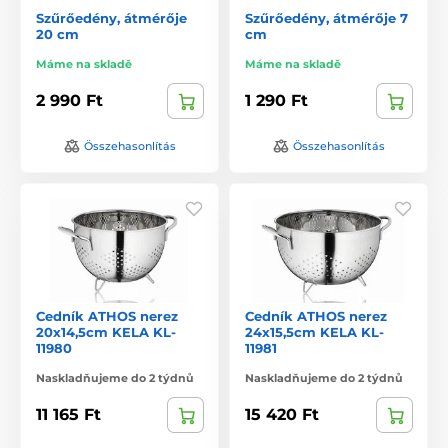
Szűrőedény, átmérője
Szűrőedény, átmérője 7
20 cm
cm
Máme na skladě
Máme na skladě
2 990 Ft
1 290 Ft
Összehasonlítás
Összehasonlítás
Cedník ATHOS nerez
Cedník ATHOS nerez
20x14,5cm KELA KL-
24x15,5cm KELA KL-
11980
11981
Naskladňujeme do 2 týdnů
Naskladňujeme do 2 týdnů
11 165 Ft
15 420 Ft