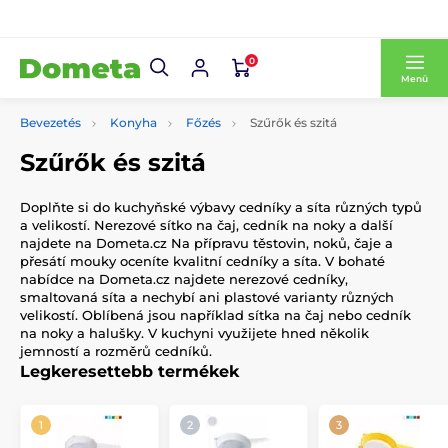
0
Menü
Bevezetés
Konyha
Főzés
Szűrők és szitá
Szűrők és szitá
Doplňte si do kuchyňské výbavy cedníky a síta různých typů
a velikostí. Nerezové sítko na čaj, cedník na noky a další
najdete na Dometa.cz Na přípravu těstovin, noků, čaje a
přesátí mouky oceníte kvalitní cedníky a síta. V bohaté
nabídce na Dometa.cz najdete nerezové cedníky,
smaltovaná síta a nechybí ani plastové varianty různých
velikostí. Oblíbená jsou například sítka na čaj nebo cedník
na noky a halušky. V kuchyni využijete hned několik
jemností a rozměrů cedníků.
Legkeresettebb termékek