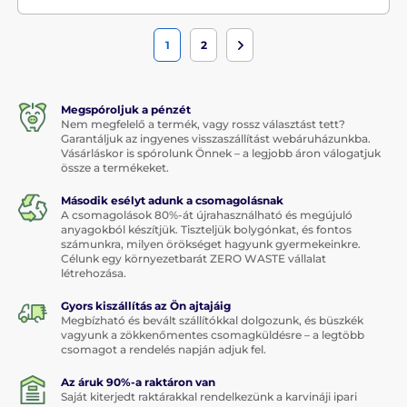
1
2
Megspóroljuk a pénzét
Nem megfelelő a termék, vagy rossz választást tett?
Garantáljuk az ingyenes visszaszállítást webáruházunkba.
Vásárláskor is spórolunk Önnek – a legjobb áron válogatjuk
össze a termékeket.
Második esélyt adunk a csomagolásnak
A csomagolások 80%-át újrahasználható és megújuló
anyagokból készítjük. Tiszteljük bolygónkat, és fontos
számunkra, milyen örökséget hagyunk gyermekeinkre.
Célunk egy környezetbarát ZERO WASTE vállalat
létrehozása.
Gyors kiszállítás az Ön ajtajáig
Megbízható és bevált szállítókkal dolgozunk, és büszkék
vagyunk a zökkenőmentes csomagküldésre – a legtöbb
csomagot a rendelés napján adjuk fel.
Az áruk 90%-a raktáron van
Saját kiterjedt raktárakkal rendelkezünk a karvináji ipari