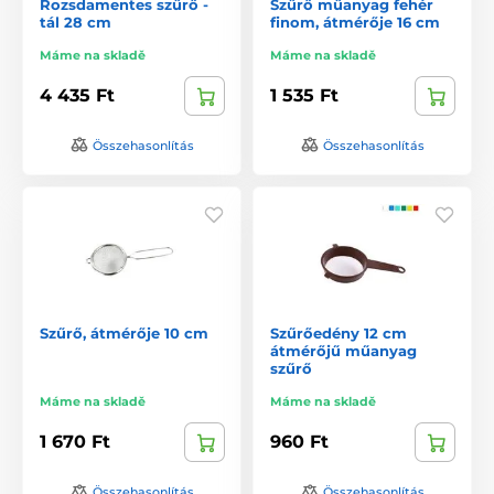
Rozsdamentes szűrő -
Szűrő műanyag fehér
tál 28 cm
finom, átmérője 16 cm
Máme na skladě
Máme na skladě
4 435 Ft
1 535 Ft
Összehasonlítás
Összehasonlítás
Szűrő, átmérője 10 cm
Szűrőedény 12 cm
átmérőjű műanyag
szűrő
Máme na skladě
Máme na skladě
1 670 Ft
960 Ft
Összehasonlítás
Összehasonlítás