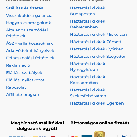
Szállítás és fizetés
Háztartási cikkek
Budapesten
Visszaküldési garancia
Háztartási cikkek
Hogyan csomagolunk
Debrecenben
Általános szerződési
Háztartási cikkek Miskolcon
feltételek
Háztartási cikkek Pécsett
ÁSZF vállalkozásoknak
Háztartási cikkek Győrben
Adatvédelmi irányelvek
Háztartási cikkek Szegeden
Felhasználási feltételek
Háztartási cikkek
Reklamáció
Nyíregyházán
Elállási szabályok
Háztartási cikkek
Elállási nyilatkozat
Kecskeméten
Kapcsolat
Háztartási cikkek
Affiliate program
Székesfehérváron
Háztartási cikkek Egerben
Megbízható szállítókkal
Biztonságos online fizetés
dolgozunk együtt