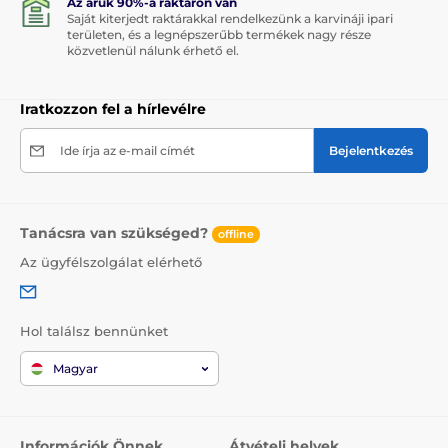
Az áruk 90%-a raktáron van
Saját kiterjedt raktárakkal rendelkezünk a karvináji ipari
területen, és a legnépszerűbb termékek nagy része
közvetlenül nálunk érhető el.
Iratkozzon fel a hírlevélre
Ide írja az e-mail címét
Bejelentkezés
Tanácsra van szükséged?
offline
Az ügyfélszolgálat elérhető
Hol találsz bennünket
Magyar
Információk Önnek
Átvételi helyek