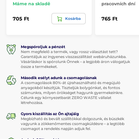
Máme na skladě
pracovních dní
705 Ft
765 Ft
Kosárba
Megspóroljuk a pénzét
Nem megfelelő a termék, vagy rossz választást tett?
Garantáljuk az ingyenes visszaszállítást webáruházunkba.
Vásárláskor is spórolunk Önnek – a legjobb áron válogatjuk
össze a termékeket.
Második esélyt adunk a csomagolásnak
A csomagolások 80%-át újrahasználható és megújuló
anyagokból készítjük. Tiszteljük bolygónkat, és fontos
számunkra, milyen örökséget hagyunk gyermekeinkre.
Célunk egy környezetbarát ZERO WASTE vállalat
létrehozása.
Gyors kiszállítás az Ön ajtajáig
Megbízható és bevált szállítókkal dolgozunk, és büszkék
vagyunk a zökkenőmentes csomagküldésre – a legtöbb
csomagot a rendelés napján adjuk fel.