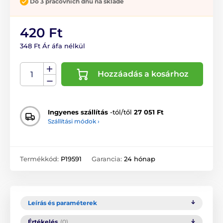
Do 3 pracovních dnů na skladě
420 Ft
348 Ft Ár áfa nélkül
Hozzáadás a kosárhoz
Ingyenes szállítás
-tól/től
27 051 Ft
Szállítási módok ›
Termékkód:
P19591
Garancia:
24 hónap
Leírás és paraméterek
Értékelés
(0)