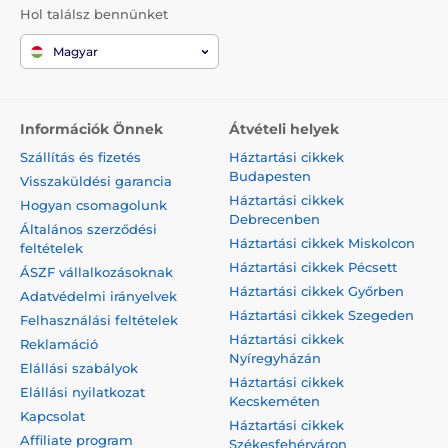
Hol találsz bennünket
Magyar
Információk Önnek
Átvételi helyek
Szállítás és fizetés
Háztartási cikkek
Budapesten
Visszaküldési garancia
Háztartási cikkek
Hogyan csomagolunk
Debrecenben
Általános szerződési
Háztartási cikkek Miskolcon
feltételek
Háztartási cikkek Pécsett
ÁSZF vállalkozásoknak
Háztartási cikkek Győrben
Adatvédelmi irányelvek
Háztartási cikkek Szegeden
Felhasználási feltételek
Háztartási cikkek
Reklamáció
Nyíregyházán
Elállási szabályok
Háztartási cikkek
Elállási nyilatkozat
Kecskeméten
Kapcsolat
Háztartási cikkek
Affiliate program
Székesfehérváron