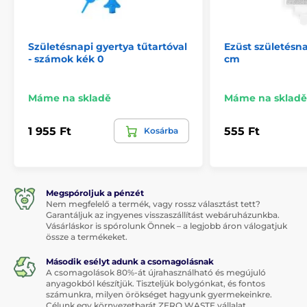
Születésnapi gyertya tűtartóval
Ezüst születésna
- számok kék 0
cm
Máme na skladě
Máme na skladě
1 955 Ft
555 Ft
Kosárba
Megspóroljuk a pénzét
Nem megfelelő a termék, vagy rossz választást tett?
Garantáljuk az ingyenes visszaszállítást webáruházunkba.
Vásárláskor is spórolunk Önnek – a legjobb áron válogatjuk
össze a termékeket.
Második esélyt adunk a csomagolásnak
A csomagolások 80%-át újrahasználható és megújuló
anyagokból készítjük. Tiszteljük bolygónkat, és fontos
számunkra, milyen örökséget hagyunk gyermekeinkre.
Célunk egy környezetbarát ZERO WASTE vállalat