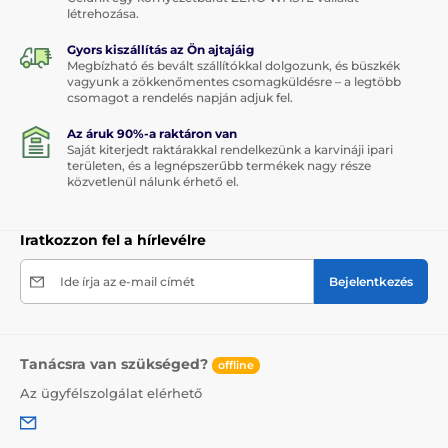
létrehozása.
Gyors kiszállítás az Ön ajtajáig
Megbízható és bevált szállítókkal dolgozunk, és büszkék
vagyunk a zökkenőmentes csomagküldésre – a legtöbb
csomagot a rendelés napján adjuk fel.
Az áruk 90%-a raktáron van
Saját kiterjedt raktárakkal rendelkezünk a karvináji ipari
területen, és a legnépszerűbb termékek nagy része
közvetlenül nálunk érhető el.
Iratkozzon fel a hírlevélre
Ide írja az e-mail címét
Bejelentkezés
Tanácsra van szükséged?
offline
Az ügyfélszolgálat elérhető