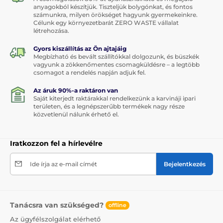
anyagokból készítjük. Tiszteljük bolygónkat, és fontos
számunkra, milyen örökséget hagyunk gyermekeinkre.
Célunk egy környezetbarát ZERO WASTE vállalat
létrehozása.
Gyors kiszállítás az Ön ajtajáig
Megbízható és bevált szállítókkal dolgozunk, és büszkék
vagyunk a zökkenőmentes csomagküldésre – a legtöbb
csomagot a rendelés napján adjuk fel.
Az áruk 90%-a raktáron van
Saját kiterjedt raktárakkal rendelkezünk a karvináji ipari
területen, és a legnépszerűbb termékek nagy része
közvetlenül nálunk érhető el.
Iratkozzon fel a hírlevélre
Ide írja az e-mail címét
Bejelentkezés
Tanácsra van szükséged?
offline
Az ügyfélszolgálat elérhető