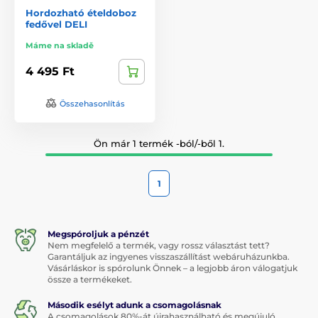
Hordozható ételdoboz
fedővel DELI
Máme na skladě
4 495 Ft
Összehasonlítás
Ön már 1 termék -ból/-ből 1.
1
Megspóroljuk a pénzét
Nem megfelelő a termék, vagy rossz választást tett?
Garantáljuk az ingyenes visszaszállítást webáruházunkba.
Vásárláskor is spórolunk Önnek – a legjobb áron válogatjuk
össze a termékeket.
Második esélyt adunk a csomagolásnak
A csomagolások 80%-át újrahasználható és megújuló