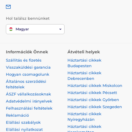
Hol találsz bennünket
Magyar
Információk Önnek
Átvételi helyek
Szállítás és fizetés
Háztartási cikkek
Budapesten
Visszaküldési garancia
Háztartási cikkek
Hogyan csomagolunk
Debrecenben
Általános szerződési
Háztartási cikkek Miskolcon
feltételek
Háztartási cikkek Pécsett
ÁSZF vállalkozásoknak
Háztartási cikkek Győrben
Adatvédelmi irányelvek
Háztartási cikkek Szegeden
Felhasználási feltételek
Háztartási cikkek
Reklamáció
Nyíregyházán
Elállási szabályok
Háztartási cikkek
Elállási nyilatkozat