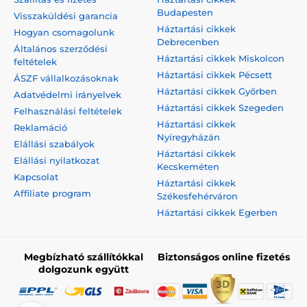
Budapesten
Visszaküldési garancia
Háztartási cikkek
Hogyan csomagolunk
Debrecenben
Általános szerződési
Háztartási cikkek Miskolcon
feltételek
Háztartási cikkek Pécsett
ÁSZF vállalkozásoknak
Háztartási cikkek Győrben
Adatvédelmi irányelvek
Háztartási cikkek Szegeden
Felhasználási feltételek
Háztartási cikkek
Reklamáció
Nyíregyházán
Elállási szabályok
Háztartási cikkek
Elállási nyilatkozat
Kecskeméten
Kapcsolat
Háztartási cikkek
Affiliate program
Székesfehérváron
Háztartási cikkek Egerben
Megbízható szállítókkal
Biztonságos online fizetés
dolgozunk együtt