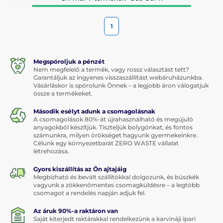
1
Megspóroljuk a pénzét
Nem megfelelő a termék, vagy rossz választást tett?
Garantáljuk az ingyenes visszaszállítást webáruházunkba.
Vásárláskor is spórolunk Önnek – a legjobb áron válogatjuk
össze a termékeket.
Második esélyt adunk a csomagolásnak
A csomagolások 80%-át újrahasználható és megújuló
anyagokból készítjük. Tiszteljük bolygónkat, és fontos
számunkra, milyen örökséget hagyunk gyermekeinkre.
Célunk egy környezetbarát ZERO WASTE vállalat
létrehozása.
Gyors kiszállítás az Ön ajtajáig
Megbízható és bevált szállítókkal dolgozunk, és büszkék
vagyunk a zökkenőmentes csomagküldésre – a legtöbb
csomagot a rendelés napján adjuk fel.
Az áruk 90%-a raktáron van
Saját kiterjedt raktárakkal rendelkezünk a karvináji ipari