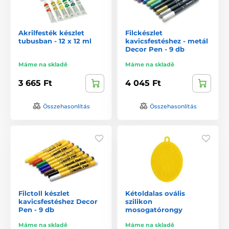
Akrilfesték készlet
Filckészlet
tubusban - 12 x 12 ml
kavicsfestéshez - metál
Decor Pen - 9 db
Máme na skladě
Máme na skladě
3 665 Ft
4 045 Ft
Összehasonlítás
Összehasonlítás
Filctoll készlet
Kétoldalas ovális
kavicsfestéshez Decor
szilikon
Pen - 9 db
mosogatórongy
Máme na skladě
Máme na skladě