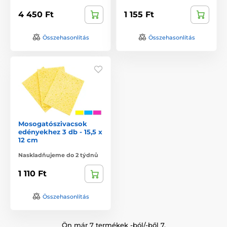
4 450 Ft
1 155 Ft
Összehasonlítás
Összehasonlítás
Mosogatószivacsok
edényekhez 3 db - 15,5 x
12 cm
Naskladňujeme do 2 týdnů
1 110 Ft
Összehasonlítás
Ön már 7 termékek -ból/-ből 7.