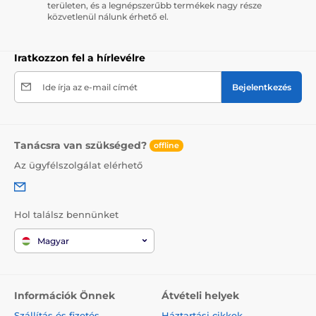
területen, és a legnépszerűbb termékek nagy része
közvetlenül nálunk érhető el.
Iratkozzon fel a hírlevélre
Ide írja az e-mail címét
Bejelentkezés
Tanácsra van szükséged?
offline
Az ügyfélszolgálat elérhető
Hol találsz bennünket
Magyar
Információk Önnek
Átvételi helyek
Szállítás és fizetés
Háztartási cikkek