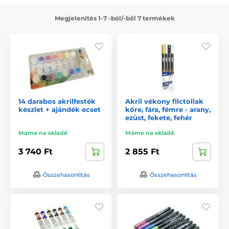
Megjelenítés 1-7 -ból/-ből 7 termékek
14 darabos akrilfesték
Akril vékony filctollak
készlet + ajándék ecset
kőre, fára, fémre - arany,
ezüst, fekete, fehér
Máme na skladě
Máme na skladě
3 740 Ft
2 855 Ft
Összehasonlítás
Összehasonlítás