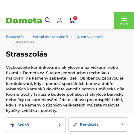
0
Menü
Bevezetés
Hobbi és szabadidő
Kreatív alkotás
Strasszolás
Strasszolás
Vyzkoušejte kamínkování s akrylovými barvičkami nebo
fixami z Dometa.cz. S touto jednoduchou technikou
malování na kameny zabavíte i děti. Oblíbenou zábavou je
kamínkování, kdy s pomocí speciálních barev a dobře
vybraných kamínků dokážete vytvořit hotová umělecká díla.
Kromě trochy fantazie budete potřebovat akrylové barvičky
nebo fixy na kamínkování. Jde o zábavu pro dospělé i děti,
kdy si na kameny o různých velikostech můžete malovat
kytičky, zvířátka i portréty.
Rendezés
Szűrő