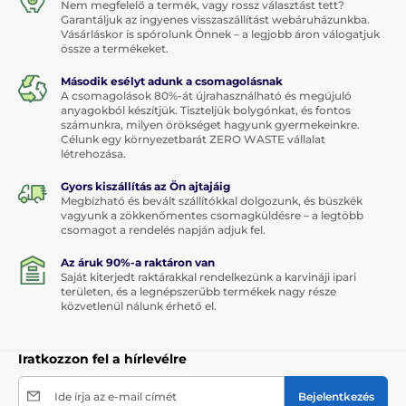
Nem megfelelő a termék, vagy rossz választást tett?
Garantáljuk az ingyenes visszaszállítást webáruházunkba.
Vásárláskor is spórolunk Önnek – a legjobb áron válogatjuk
össze a termékeket.
Második esélyt adunk a csomagolásnak
A csomagolások 80%-át újrahasználható és megújuló
anyagokból készítjük. Tiszteljük bolygónkat, és fontos
számunkra, milyen örökséget hagyunk gyermekeinkre.
Célunk egy környezetbarát ZERO WASTE vállalat
létrehozása.
Gyors kiszállítás az Ön ajtajáig
Megbízható és bevált szállítókkal dolgozunk, és büszkék
vagyunk a zökkenőmentes csomagküldésre – a legtöbb
csomagot a rendelés napján adjuk fel.
Az áruk 90%-a raktáron van
Saját kiterjedt raktárakkal rendelkezünk a karvináji ipari
területen, és a legnépszerűbb termékek nagy része
közvetlenül nálunk érhető el.
Iratkozzon fel a hírlevélre
Ide írja az e-mail címét
Bejelentkezés