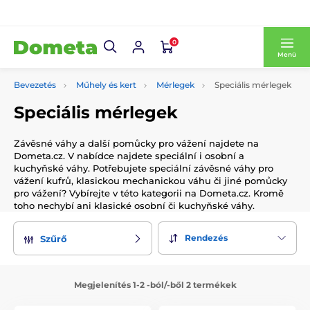
0
Menü
Bevezetés
Műhely és kert
Mérlegek
Speciális mérlegek
Speciális mérlegek
Závěsné váhy a další pomůcky pro vážení najdete na
Dometa.cz. V nabídce najdete speciální i osobní a
kuchyňské váhy. Potřebujete speciální závěsné váhy pro
vážení kufrů, klasickou mechanickou váhu či jiné pomůcky
pro vážení? Vybírejte v této kategorii na Dometa.cz. Kromě
toho nechybí ani klasické osobní či kuchyňské váhy.
Rendezés
Szűrő
Megjelenítés 1-2 -ból/-ből 2 termékek