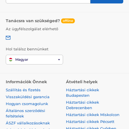
Tanácsra van szükséged?
offline
Az ügyfélszolgálat elérhető
Hol találsz bennünket
Magyar
Információk Önnek
Átvételi helyek
Szállítás és fizetés
Háztartási cikkek
Budapesten
Visszaküldési garancia
Háztartási cikkek
Hogyan csomagolunk
Debrecenben
Általános szerződési
Háztartási cikkek Miskolcon
feltételek
Háztartási cikkek Pécsett
ÁSZF vállalkozásoknak
Háztartási cikkek Győrben