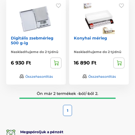
Digitális zsebmérleg
Konyhai mérleg
500 g-ig
Naskladňujeme do 2 týdnů
Naskladňujeme do 2 týdnů
6 930 Ft
16 890 Ft
Összehasonlítás
Összehasonlítás
Ön már 2 termékek -ból/-ből 2.
1
Megspóroljuk a pénzét