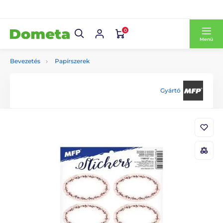
0
Menü
Bevezetés
Papírszerek
Gyártó