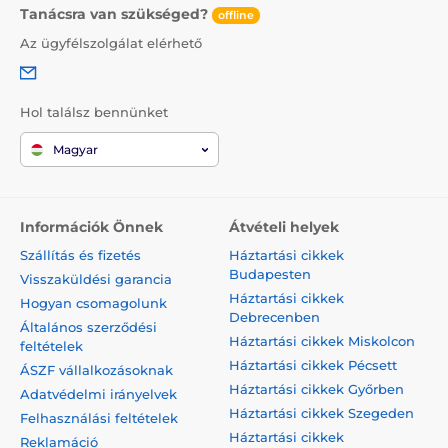
Tanácsra van szükséged?
offline
Az ügyfélszolgálat elérhető
Hol találsz bennünket
Magyar
Információk Önnek
Átvételi helyek
Szállítás és fizetés
Háztartási cikkek
Budapesten
Visszaküldési garancia
Háztartási cikkek
Hogyan csomagolunk
Debrecenben
Általános szerződési
Háztartási cikkek Miskolcon
feltételek
Háztartási cikkek Pécsett
ÁSZF vállalkozásoknak
Háztartási cikkek Győrben
Adatvédelmi irányelvek
Háztartási cikkek Szegeden
Felhasználási feltételek
Háztartási cikkek
Reklamáció