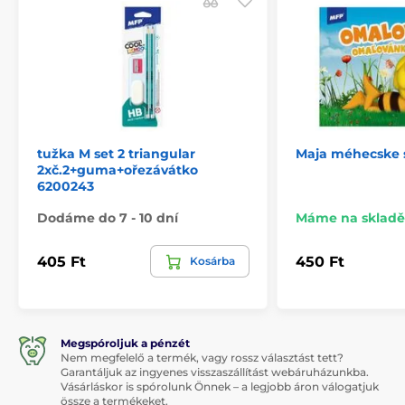
tužka M set 2 triangular
Maja méhecske 
2xč.2+guma+ořezávátko
6200243
Dodáme do 7 - 10 dní
Máme na skladě
405 Ft
450 Ft
Kosárba
Megspóroljuk a pénzét
Nem megfelelő a termék, vagy rossz választást tett?
Garantáljuk az ingyenes visszaszállítást webáruházunkba.
Vásárláskor is spórolunk Önnek – a legjobb áron válogatjuk
össze a termékeket.