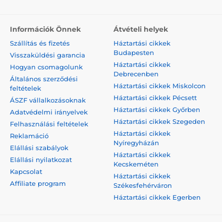
Információk Önnek
Átvételi helyek
Szállítás és fizetés
Háztartási cikkek
Budapesten
Visszaküldési garancia
Háztartási cikkek
Hogyan csomagolunk
Debrecenben
Általános szerződési
Háztartási cikkek Miskolcon
feltételek
Háztartási cikkek Pécsett
ÁSZF vállalkozásoknak
Háztartási cikkek Győrben
Adatvédelmi irányelvek
Háztartási cikkek Szegeden
Felhasználási feltételek
Háztartási cikkek
Reklamáció
Nyíregyházán
Elállási szabályok
Háztartási cikkek
Elállási nyilatkozat
Kecskeméten
Kapcsolat
Háztartási cikkek
Affiliate program
Székesfehérváron
Háztartási cikkek Egerben