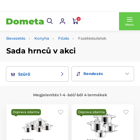
0
Menü
Bevezetés
Konyha
Főzés
Fazékkészletek
Sada hrnců v akci
Rendezés
Szűrő
Megjelenítés 1-4 -ból/-ből 4 termékek
Doprava zdarma
Doprava zdarma