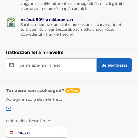
vagyunk a zökkenőmentes csomagküldésre – a legtöbb
csomagot a rendelés napján adjuk fel.
Az áruk 90%-a raktáron van
Saját kiterjedt raktárakkal rendelkezünk a karvináji ipari
területen, és a legnépszerűbb termékek nagy része
közvetlenül nálunk érhető el.
Iratkozzon fel a hírlevélre
Ide írja az e-mail címét
Bejelentkezés
Tanácsra van szükséged?
offline
Az ügyfélszolgálat elérhető
Hol találsz bennünket
Magyar