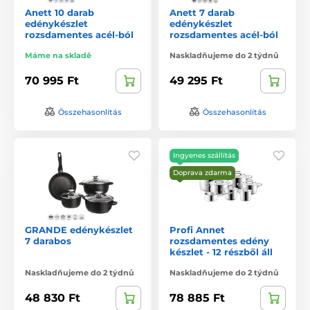
Anett 10 darab
Anett 7 darab
edénykészlet
edénykészlet
rozsdamentes acél-ból
rozsdamentes acél-ból
Máme na skladě
Naskladňujeme do 2 týdnů
70 995 Ft
49 295 Ft
Összehasonlítás
Összehasonlítás
Ingyenes szállítás
Doprava zdarma
GRANDE edénykészlet
Profi Annet
7 darabos
rozsdamentes edény
készlet - 12 részből áll
Naskladňujeme do 2 týdnů
Naskladňujeme do 2 týdnů
48 830 Ft
78 885 Ft