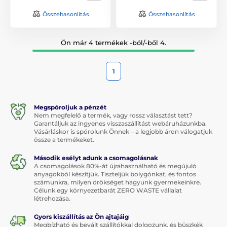
Összehasonlítás
Összehasonlítás
Ön már 4 termékek -ból/-ből 4.
1
Megspóroljuk a pénzét
Nem megfelelő a termék, vagy rossz választást tett?
Garantáljuk az ingyenes visszaszállítást webáruházunkba.
Vásárláskor is spórolunk Önnek – a legjobb áron válogatjuk
össze a termékeket.
Második esélyt adunk a csomagolásnak
A csomagolások 80%-át újrahasználható és megújuló
anyagokból készítjük. Tiszteljük bolygónkat, és fontos
számunkra, milyen örökséget hagyunk gyermekeinkre.
Célunk egy környezetbarát ZERO WASTE vállalat
létrehozása.
Gyors kiszállítás az Ön ajtajáig
Megbízható és bevált szállítókkal dolgozunk, és büszkék