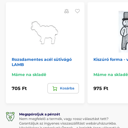
Rozsdamentes acél sütivágó
Kiszúró forma -
LAMB
Máme na skladě
Máme na skladě
705 Ft
975 Ft
Kosárba
Megspóroljuk a pénzét
Nem megfelelő a termék, vagy rossz választást tett?
Garantáljuk az ingyenes visszaszállítást webáruházunkba.
Vásárláskor is spórolunk Önnek – a legjobb áron válogatjuk