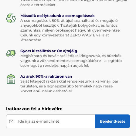
össze a termékeket.
Második esélyt adunk a csomagolásnak
A csomagolások 80%-át újrahasználható és megújuló
anyagokból készítjük. Tiszteljük bolygónkat, és fontos
számunkra, milyen örökséget hagyunk gyermekeinkre.
Célunk egy környezetbarát ZERO WASTE vállalat
létrehozása.
Gyors kiszállítás az Ön ajtajáig
Megbízható és bevált szállítókkal dolgozunk, és büszkék
vagyunk a zökkenőmentes csomagküldésre – a legtöbb
csomagot a rendelés napján adjuk fel.
Az áruk 90%-a raktáron van
Saját kiterjedt raktárakkal rendelkezünk a karvináji ipari
területen, és a legnépszerűbb termékek nagy része
közvetlenül nálunk érhető el.
Iratkozzon fel a hírlevélre
Ide írja az e-mail címét
Bejelentkezés