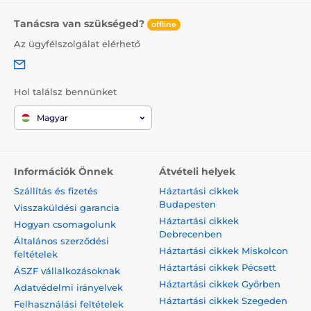
Tanácsra van szükséged?
offline
Az ügyfélszolgálat elérhető
Hol találsz bennünket
Magyar
Információk Önnek
Átvételi helyek
Szállítás és fizetés
Háztartási cikkek
Budapesten
Visszaküldési garancia
Háztartási cikkek
Hogyan csomagolunk
Debrecenben
Általános szerződési
Háztartási cikkek Miskolcon
feltételek
Háztartási cikkek Pécsett
ÁSZF vállalkozásoknak
Háztartási cikkek Győrben
Adatvédelmi irányelvek
Háztartási cikkek Szegeden
Felhasználási feltételek