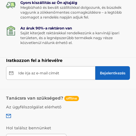
Gyors kiszállítás az Ön ajtajáig
Megbízható és bevált szállítókkal dolgozunk, és büszkék
vagyunk a zökkenőmentes csomagküldésre – a legtöbb
csomagot a rendelés napján adjuk fel.
Az áruk 90%-a raktáron van
Saját kiterjedt raktárakkal rendelkezünk a karvináji ipari
területen, és a legnépszerűbb termékek nagy része
közvetlenül nálunk érhető el.
Iratkozzon fel a hírlevélre
Ide írja az e-mail címét
Bejelentkezés
Tanácsra van szükséged?
offline
Az ügyfélszolgálat elérhető
Hol találsz bennünket