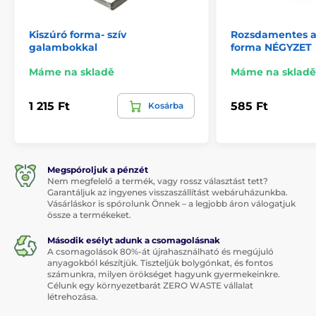
Kiszúró forma- szív
Rozsdamentes ac
galambokkal
forma NÉGYZET
Máme na skladě
Máme na skladě
1 215 Ft
585 Ft
Kosárba
Megspóroljuk a pénzét
Nem megfelelő a termék, vagy rossz választást tett?
Garantáljuk az ingyenes visszaszállítást webáruházunkba.
Vásárláskor is spórolunk Önnek – a legjobb áron válogatjuk
össze a termékeket.
Második esélyt adunk a csomagolásnak
A csomagolások 80%-át újrahasználható és megújuló
anyagokból készítjük. Tiszteljük bolygónkat, és fontos
számunkra, milyen örökséget hagyunk gyermekeinkre.
Célunk egy környezetbarát ZERO WASTE vállalat
létrehozása.