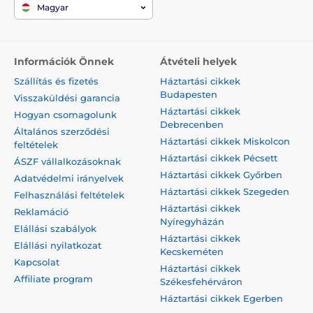
Magyar
Információk Önnek
Átvételi helyek
Szállítás és fizetés
Háztartási cikkek
Budapesten
Visszaküldési garancia
Háztartási cikkek
Hogyan csomagolunk
Debrecenben
Általános szerződési
Háztartási cikkek Miskolcon
feltételek
Háztartási cikkek Pécsett
ÁSZF vállalkozásoknak
Háztartási cikkek Győrben
Adatvédelmi irányelvek
Háztartási cikkek Szegeden
Felhasználási feltételek
Háztartási cikkek
Reklamáció
Nyíregyházán
Elállási szabályok
Háztartási cikkek
Elállási nyilatkozat
Kecskeméten
Kapcsolat
Háztartási cikkek
Affiliate program
Székesfehérváron
Háztartási cikkek Egerben