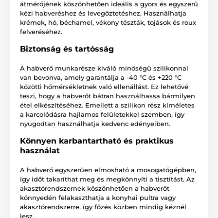
átmérőjének köszönhetően ideális a gyors és egyszerű
kézi habveréshez és levegőztetéshez. Használhatja
krémek, hó, béchamel, vékony tészták, tojások és roux
felveréséhez.
Biztonság és tartósság
A habverő munkarésze kiváló minőségű szilikonnal
van bevonva, amely garantálja a -40 °C és +220 °C
közötti hőmérsékletnek való ellenállást. Ez lehetővé
teszi, hogy a habverőt bátran használhassa bármilyen
étel elkészítéséhez. Emellett a szilikon rész kíméletes
a karcolódásra hajlamos felületekkel szemben, így
nyugodtan használhatja kedvenc edényeiben.
Könnyen karbantartható és praktikus
használat
A habverő egyszerűen elmosható a mosogatógépben,
így időt takaríthat meg és megkönnyíti a tisztítást. Az
akasztórendszernek köszönhetően a habverőt
könnyedén felakaszthatja a konyhai pultra vagy
akasztórendszerre, így főzés közben mindig kéznél
lesz.