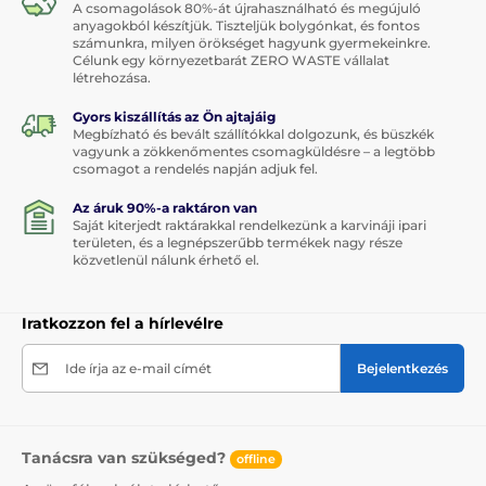
A csomagolások 80%-át újrahasználható és megújuló
anyagokból készítjük. Tiszteljük bolygónkat, és fontos
számunkra, milyen örökséget hagyunk gyermekeinkre.
Célunk egy környezetbarát ZERO WASTE vállalat
létrehozása.
Gyors kiszállítás az Ön ajtajáig
Megbízható és bevált szállítókkal dolgozunk, és büszkék
vagyunk a zökkenőmentes csomagküldésre – a legtöbb
csomagot a rendelés napján adjuk fel.
Az áruk 90%-a raktáron van
Saját kiterjedt raktárakkal rendelkezünk a karvináji ipari
területen, és a legnépszerűbb termékek nagy része
közvetlenül nálunk érhető el.
Iratkozzon fel a hírlevélre
Ide írja az e-mail címét
Bejelentkezés
Tanácsra van szükséged?
offline