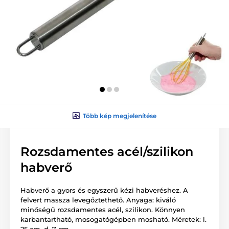
Több kép megjelenítése
Rozsdamentes acél/szilikon
habverő
Habverő a gyors és egyszerű kézi habveréshez. A
felvert massza levegőztethető. Anyaga: kiváló
minőségű rozsdamentes acél, szilikon. Könnyen
karbantartható, mosogatógépben mosható. Méretek: l.
25 cm, d. 7 cm.