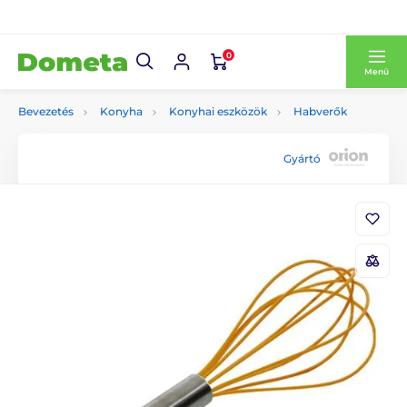
0
Menü
Bevezetés
Konyha
Konyhai eszközök
Habverők
Gyártó