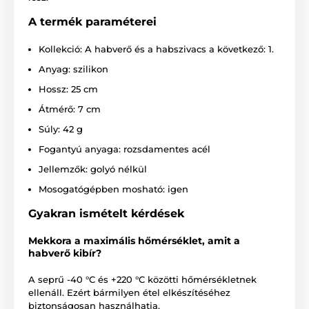
A termék paraméterei
Kollekció: A habverő és a habszivacs a következő: 1.
Anyag: szilikon
Hossz: 25 cm
Átmérő: 7 cm
Súly: 42 g
Fogantyú anyaga: rozsdamentes acél
Jellemzők: golyó nélkül
Mosogatógépben mosható: igen
Gyakran ismételt kérdések
Mekkora a maximális hőmérséklet, amit a
habverő kibír?
A seprű -40 °C és +220 °C közötti hőmérsékletnek
ellenáll. Ezért bármilyen étel elkészítéséhez
biztonságosan használhatja.