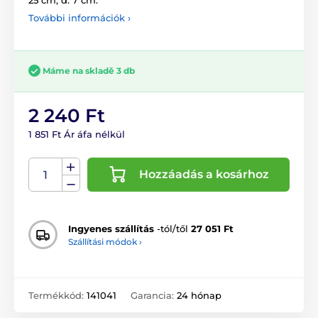
További információk ›
Máme na skladě 3 db
2 240 Ft
1 851 Ft Ár áfa nélkül
Hozzáadás a kosárhoz
Ingyenes szállítás
-tól/től
27 051 Ft
Szállítási módok ›
Termékkód:
141041
Garancia:
24 hónap