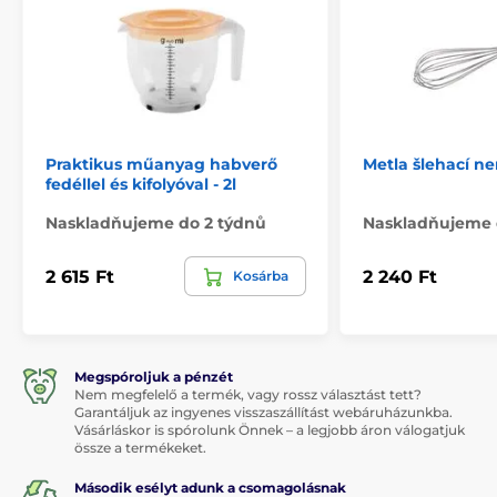
Praktikus műanyag habverő
Metla šlehací n
fedéllel és kifolyóval - 2l
Naskladňujeme do 2 týdnů
Naskladňujeme 
2 615 Ft
2 240 Ft
Kosárba
Megspóroljuk a pénzét
Nem megfelelő a termék, vagy rossz választást tett?
Garantáljuk az ingyenes visszaszállítást webáruházunkba.
Vásárláskor is spórolunk Önnek – a legjobb áron válogatjuk
össze a termékeket.
Második esélyt adunk a csomagolásnak