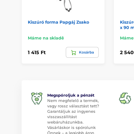
Kiszúró forma Papgáj Zsako
Kiszúr
x 90 
Máme na skladě
Máme 
1 415 Ft
2 540
Kosárba
Megspóroljuk a pénzét
Nem megfelelő a termék,
vagy rossz választást tett?
Garantáljuk az ingyenes
visszaszállítást
webáruházunkba.
Vásárláskor is spórolunk
Önnek – a legjobb áron