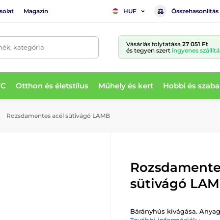
solat
Magazin
Összehasonlítás
HUF
Vásárlás folytatása
27 051 Ft
mék, kategória
és tegyen szert
ingyenes szállítá
WC
Otthon és életstílus
Műhely és kert
Hobbi és szaba
Rozsdamentes acél sütivágó LAMB
Rozsdamente
sütivágó LA
Bárányhús kivágása. Anyag: