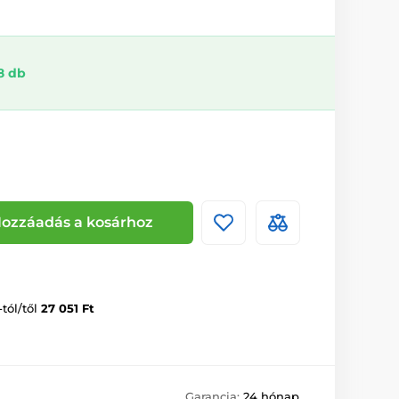
8 db
ozzáadás a kosárhoz
-tól/től
27 051 Ft
Garancia:
24 hónap