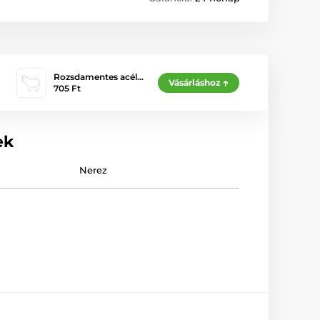
Rozsdamentes acél…
Vásárláshoz
705 Ft
ek
Nerez