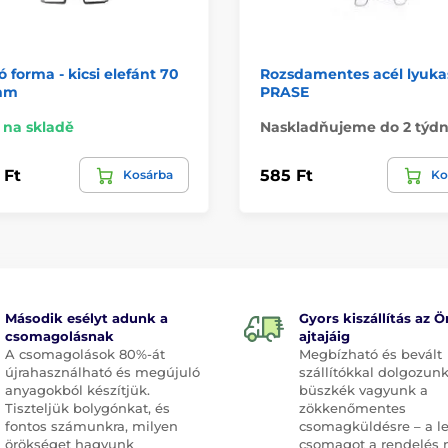
ó forma - kicsi elefánt 70
Rozsdamentes acél lyuka
mm
PRASE
na skladě
Naskladňujeme do 2 týd
 Ft
585 Ft
Kosárba
Ko
Második esélyt adunk a
Gyors kiszállítás az Ö
csomagolásnak
ajtajáig
A csomagolások 80%-át
Megbízható és bevált
újrahasználható és megújuló
szállítókkal dolgozunk
anyagokból készítjük.
büszkék vagyunk a
Tiszteljük bolygónkat, és
zökkenőmentes
fontos számunkra, milyen
csomagküldésre – a l
örökséget hagyunk
csomagot a rendelés 