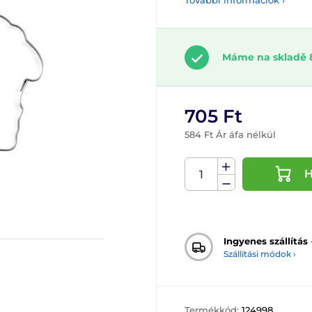
További információk ›
Máme na skladě 
705 Ft
584 Ft Ár áfa nélkül
H
Ingyenes szállítás
Szállítási módok ›
Termékkód:
124998