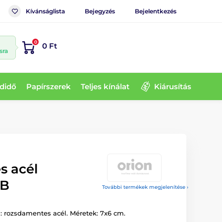
Kívánságlista
Bejegyzés
Bejelentkezés
0
0 Ft
sra
didő
Papírszerek
Teljes kínálat
Kiárusítás
s acél
MB
További termékek megjelenítése ›
 rozsdamentes acél. Méretek: 7x6 cm.