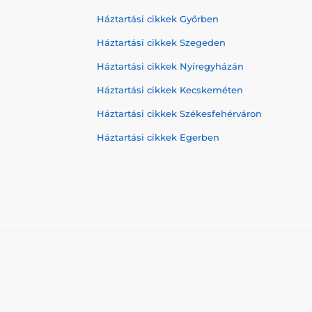
Háztartási cikkek Győrben
Háztartási cikkek Szegeden
Háztartási cikkek Nyíregyházán
Háztartási cikkek Kecskeméten
Háztartási cikkek Székesfehérváron
Háztartási cikkek Egerben