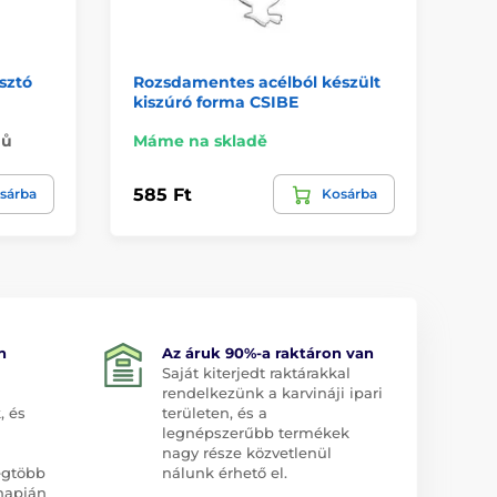
sztó
Rozsdamentes acélból készült
Du
kiszúró forma CSIBE
13
nů
Máme na skladě
Na
585 Ft
2 
sárba
Kosárba
n
Az áruk 90%-a raktáron van
Saját kiterjedt raktárakkal
rendelkezünk a karvináji ipari
, és
területen, és a
legnépszerűbb termékek
nagy része közvetlenül
egtöbb
nálunk érhető el.
napján