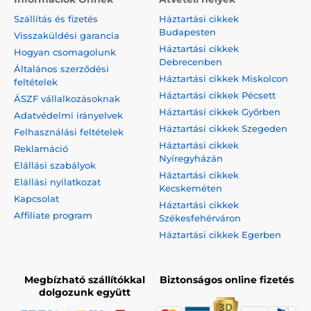
Szállítás és fizetés
Háztartási cikkek
Budapesten
Visszaküldési garancia
Háztartási cikkek
Hogyan csomagolunk
Debrecenben
Általános szerződési
Háztartási cikkek Miskolcon
feltételek
Háztartási cikkek Pécsett
ÁSZF vállalkozásoknak
Háztartási cikkek Győrben
Adatvédelmi irányelvek
Háztartási cikkek Szegeden
Felhasználási feltételek
Háztartási cikkek
Reklamáció
Nyíregyházán
Elállási szabályok
Háztartási cikkek
Elállási nyilatkozat
Kecskeméten
Kapcsolat
Háztartási cikkek
Affiliate program
Székesfehérváron
Háztartási cikkek Egerben
Megbízható szállítókkal
Biztonságos online fizetés
dolgozunk együtt