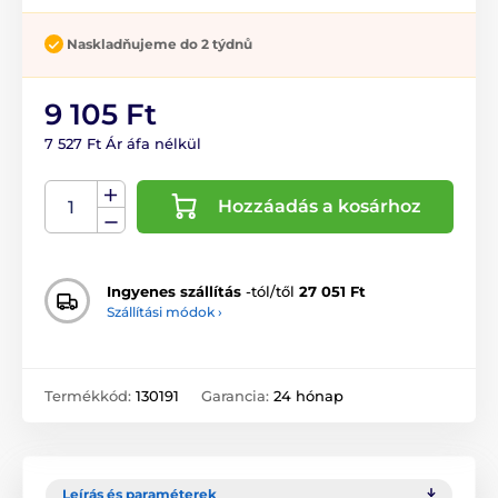
Naskladňujeme do 2 týdnů
9 105 Ft
7 527 Ft Ár áfa nélkül
Hozzáadás a kosárhoz
Ingyenes szállítás
-tól/től
27 051 Ft
Szállítási módok ›
Termékkód:
130191
Garancia:
24 hónap
Leírás és paraméterek