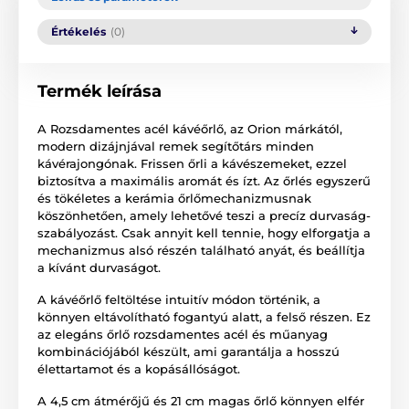
Értékelés
(0)
Termék leírása
A Rozsdamentes acél kávéőrlő, az Orion márkától,
modern dizájnjával remek segítőtárs minden
kávérajongónak. Frissen őrli a kávészemeket, ezzel
biztosítva a maximális aromát és ízt. Az őrlés egyszerű
és tökéletes a kerámia őrlőmechanizmusnak
köszönhetően, amely lehetővé teszi a precíz durvaság-
szabályozást. Csak annyit kell tennie, hogy elforgatja a
mechanizmus alsó részén található anyát, és beállítja
a kívánt durvaságot.
A kávéőrlő feltöltése intuitív módon történik, a
könnyen eltávolítható fogantyú alatt, a felső részen. Ez
az elegáns őrlő rozsdamentes acél és műanyag
kombinációjából készült, ami garantálja a hosszú
élettartamot és a kopásállóságot.
A 4,5 cm átmérőjű és 21 cm magas őrlő könnyen elfér