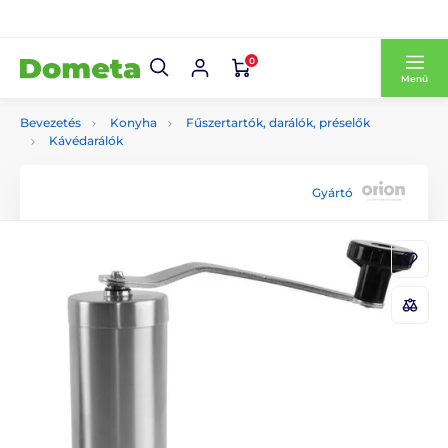
0
Menü
Bevezetés
Konyha
Fűszertartók, darálók, préselők
Kávédarálók
Gyártó