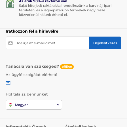
Az áruk 90%-a raktáron van
Saját kiterjedt raktárakkal rendelkezünk a karvináji ipari
területen, és a legnépszerűbb termékek nagy része
közvetlenül nálunk érhető el.
Iratkozzon fel a hírlevélre
Ide írja az e-mail címét
Bejelentkezés
Tanácsra van szükséged?
offline
Az ügyfélszolgálat elérhető
Hol találsz bennünket
Magyar
Információk Önnek
Átvételi helyek