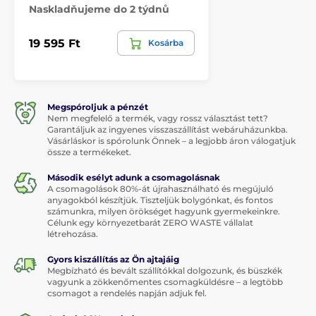
Naskladňujeme do 2 týdnů
19 595 Ft
Kosárba
Megspóroljuk a pénzét
Nem megfelelő a termék, vagy rossz választást tett?
Garantáljuk az ingyenes visszaszállítást webáruházunkba.
Vásárláskor is spórolunk Önnek – a legjobb áron válogatjuk
össze a termékeket.
Második esélyt adunk a csomagolásnak
A csomagolások 80%-át újrahasználható és megújuló
anyagokból készítjük. Tiszteljük bolygónkat, és fontos
számunkra, milyen örökséget hagyunk gyermekeinkre.
Célunk egy környezetbarát ZERO WASTE vállalat
létrehozása.
Gyors kiszállítás az Ön ajtajáig
Megbízható és bevált szállítókkal dolgozunk, és büszkék
vagyunk a zökkenőmentes csomagküldésre – a legtöbb
csomagot a rendelés napján adjuk fel.