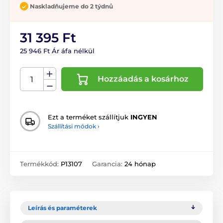
Naskladňujeme do 2 týdnů
31 395 Ft
25 946 Ft Ár áfa nélkül
Hozzáadás a kosárhoz
Ezt a terméket szállítjuk
INGYEN
Szállítási módok ›
Termékkód:
P13107
Garancia:
24 hónap
Leírás és paraméterek