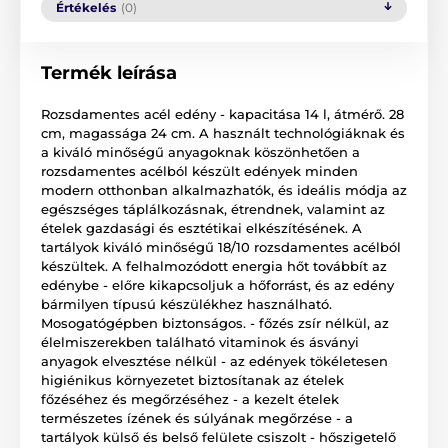
Értékelés
(0)
Termék leírása
Rozsdamentes acél edény - kapacitása 14 l, átmérő. 28
cm, magassága 24 cm. A használt technológiáknak és
a kiváló minőségű anyagoknak köszönhetően a
rozsdamentes acélból készült edények minden
modern otthonban alkalmazhatók, és ideális módja az
egészséges táplálkozásnak, étrendnek, valamint az
ételek gazdasági és esztétikai elkészítésének. A
tartályok kiváló minőségű 18/10 rozsdamentes acélból
készültek. A felhalmozódott energia hőt továbbít az
edénybe - előre kikapcsoljuk a hőforrást, és az edény
bármilyen típusú készülékhez használható.
Mosogatógépben biztonságos. - főzés zsír nélkül, az
élelmiszerekben található vitaminok és ásványi
anyagok elvesztése nélkül - az edények tökéletesen
higiénikus környezetet biztosítanak az ételek
főzéséhez és megőrzéséhez - a kezelt ételek
természetes ízének és súlyának megőrzése - a
tartályok külső és belső felülete csiszolt - hőszigetelő