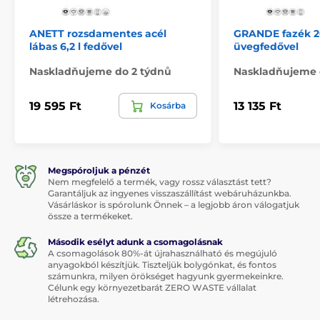
ANETT rozsdamentes acél
GRANDE fazék 
lábas 6,2 l fedővel
üvegfedővel
Naskladňujeme do 2 týdnů
Naskladňujeme 
19 595 Ft
13 135 Ft
Kosárba
Megspóroljuk a pénzét
Nem megfelelő a termék, vagy rossz választást tett?
Garantáljuk az ingyenes visszaszállítást webáruházunkba.
Vásárláskor is spórolunk Önnek – a legjobb áron válogatjuk
össze a termékeket.
Második esélyt adunk a csomagolásnak
A csomagolások 80%-át újrahasználható és megújuló
anyagokból készítjük. Tiszteljük bolygónkat, és fontos
számunkra, milyen örökséget hagyunk gyermekeinkre.
Célunk egy környezetbarát ZERO WASTE vállalat
létrehozása.