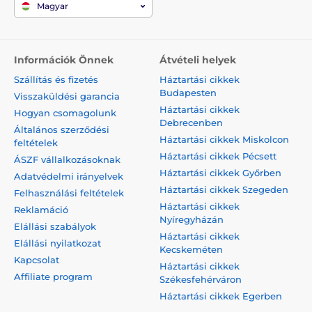
Magyar
Információk Önnek
Átvételi helyek
Szállítás és fizetés
Háztartási cikkek
Budapesten
Visszaküldési garancia
Háztartási cikkek
Hogyan csomagolunk
Debrecenben
Általános szerződési
Háztartási cikkek Miskolcon
feltételek
Háztartási cikkek Pécsett
ÁSZF vállalkozásoknak
Háztartási cikkek Győrben
Adatvédelmi irányelvek
Háztartási cikkek Szegeden
Felhasználási feltételek
Háztartási cikkek
Reklamáció
Nyíregyházán
Elállási szabályok
Háztartási cikkek
Elállási nyilatkozat
Kecskeméten
Kapcsolat
Háztartási cikkek
Affiliate program
Székesfehérváron
Háztartási cikkek Egerben