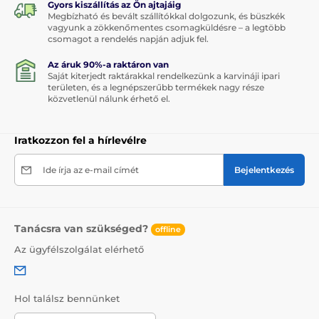
Gyors kiszállítás az Ön ajtajáig
Megbízható és bevált szállítókkal dolgozunk, és büszkék
vagyunk a zökkenőmentes csomagküldésre – a legtöbb
csomagot a rendelés napján adjuk fel.
Az áruk 90%-a raktáron van
Saját kiterjedt raktárakkal rendelkezünk a karvináji ipari
területen, és a legnépszerűbb termékek nagy része
közvetlenül nálunk érhető el.
Iratkozzon fel a hírlevélre
Ide írja az e-mail címét
Bejelentkezés
Tanácsra van szükséged?
offline
Az ügyfélszolgálat elérhető
Hol találsz bennünket