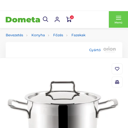
0
Menü
Bevezetés
Konyha
Főzés
Fazekak
Gyártó