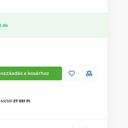
2 db
ozzáadás a kosárhoz
-tól/től
27 051 Ft