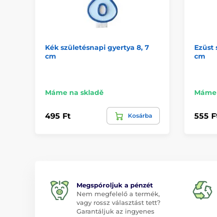
Kék születésnapi gyertya 8, 7
Ezüst 
cm
cm
Máme na skladě
Máme 
495 Ft
555 F
Kosárba
Megspóroljuk a pénzét
Nem megfelelő a termék,
vagy rossz választást tett?
Garantáljuk az ingyenes