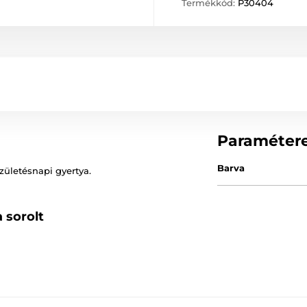
Termékkód:
P30404
Paraméter
Barva
zületésnapi gyertya.
 sorolt