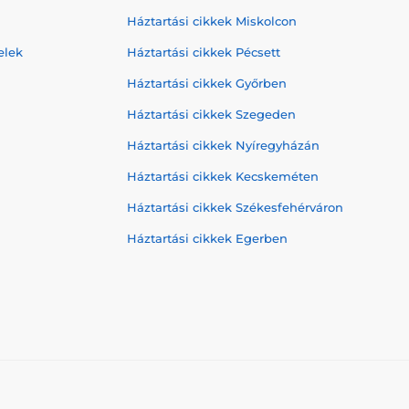
Háztartási cikkek Miskolcon
elek
Háztartási cikkek Pécsett
Háztartási cikkek Győrben
Háztartási cikkek Szegeden
Háztartási cikkek Nyíregyházán
Háztartási cikkek Kecskeméten
Háztartási cikkek Székesfehérváron
Háztartási cikkek Egerben