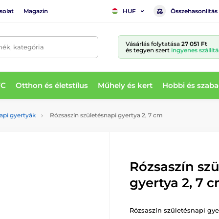
solat
Magazin
Összehasonlítás
HUF
Vásárlás folytatása
27 051 Ft
mék, kategória
és tegyen szert
ingyenes szállítá
WC
Otthon és életstílus
Műhely és kert
Hobbi és szaba
api gyertyák
Rózsaszín születésnapi gyertya 2, 7 cm
Rózsaszín szü
gyertya 2, 7 
Rózsaszín születésnapi gye