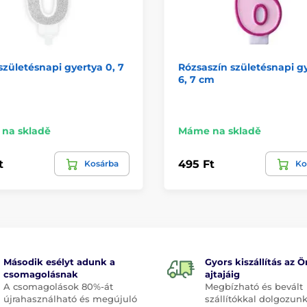
születésnapi gyertya 0, 7
Rózsaszín születésnapi g
6, 7 cm
na skladě
Máme na skladě
t
495 Ft
Kosárba
Ko
Második esélyt adunk a
Gyors kiszállítás az Ö
csomagolásnak
ajtajáig
A csomagolások 80%-át
Megbízható és bevált
újrahasználható és megújuló
szállítókkal dolgozunk