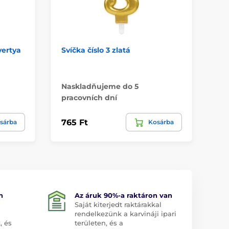
yertya
Svíčka číslo 3 zlatá
Sví
Naskladňujeme do 5
Na
pracovních dní
pr
765 Ft
76
sárba
Kosárba
n
Az áruk 90%-a raktáron van
Saját kiterjedt raktárakkal
rendelkezünk a karvináji ipari
, és
területen, és a