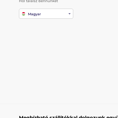
Hol találsz bennünket
Magyar
Megbízható szállítókkal dolgozunk együ