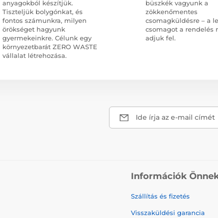
anyagokból készítjük.
büszkék vagyunk a
Tiszteljük bolygónkat, és
zökkenőmentes
fontos számunkra, milyen
csomagküldésre – a l
örökséget hagyunk
csomagot a rendelés 
gyermekeinkre. Célunk egy
adjuk fel.
környezetbarát ZERO WASTE
vállalat létrehozása.
Ide írja az e-mail címét
Információk Önne
Szállítás és fizetés
Visszaküldési garancia