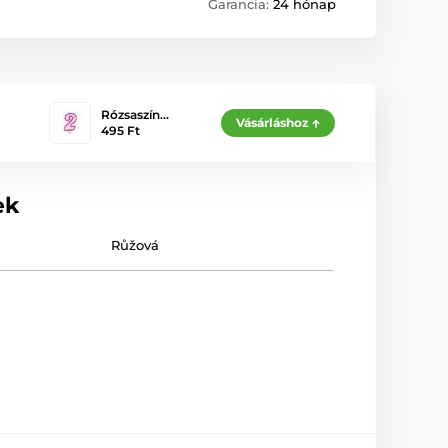
Garancia:
24 hónap
Rózsaszín…
Vásárláshoz
495 Ft
ek
Růžová