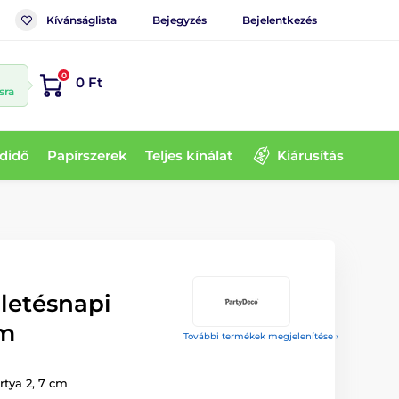
Kívánságlista
Bejegyzés
Bejelentkezés
0
0 Ft
sra
didő
Papírszerek
Teljes kínálat
Kiárusítás
letésnapi
cm
További termékek megjelenítése ›
rtya 2, 7 cm