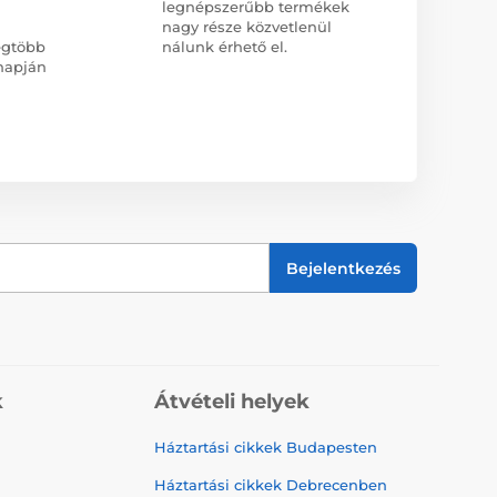
legnépszerűbb termékek
nagy része közvetlenül
egtöbb
nálunk érhető el.
napján
Bejelentkezés
k
Átvételi helyek
Háztartási cikkek Budapesten
Háztartási cikkek Debrecenben