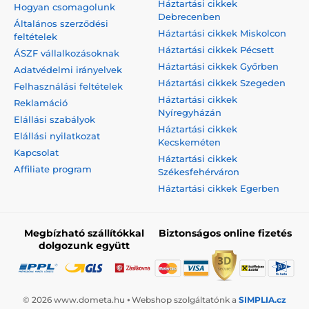
Háztartási cikkek
Hogyan csomagolunk
Debrecenben
Általános szerződési
Háztartási cikkek Miskolcon
feltételek
Háztartási cikkek Pécsett
ÁSZF vállalkozásoknak
Háztartási cikkek Győrben
Adatvédelmi irányelvek
Háztartási cikkek Szegeden
Felhasználási feltételek
Háztartási cikkek
Reklamáció
Nyíregyházán
Elállási szabályok
Háztartási cikkek
Elállási nyilatkozat
Kecskeméten
Kapcsolat
Háztartási cikkek
Affiliate program
Székesfehérváron
Háztartási cikkek Egerben
Megbízható szállítókkal
Biztonságos online fizetés
dolgozunk együtt
© 2026 www.dometa.hu ⦁ Webshop szolgáltatónk a
SIMPLIA.cz