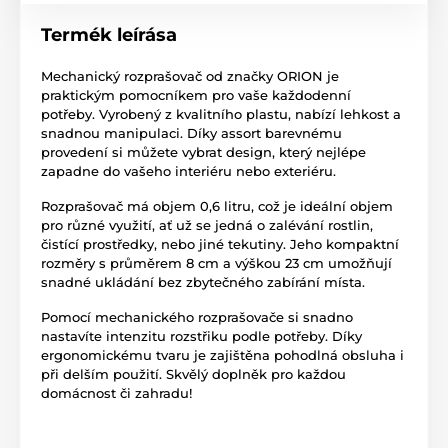
Termék leírása
Mechanický rozprašovač od značky ORION je
praktickým pomocníkem pro vaše každodenní
potřeby. Vyrobený z kvalitního plastu, nabízí lehkost a
snadnou manipulaci. Díky assort barevnému
provedení si můžete vybrat design, který nejlépe
zapadne do vašeho interiéru nebo exteriéru.
Rozprašovač má objem 0,6 litru, což je ideální objem
pro různé využití, ať už se jedná o zalévání rostlin,
čistící prostředky, nebo jiné tekutiny. Jeho kompaktní
rozměry s průměrem 8 cm a výškou 23 cm umožňují
snadné ukládání bez zbytečného zabírání místa.
Pomocí mechanického rozprašovače si snadno
nastavíte intenzitu rozstřiku podle potřeby. Díky
ergonomickému tvaru je zajištěna pohodlná obsluha i
při delším použití. Skvělý doplněk pro každou
domácnost či zahradu!