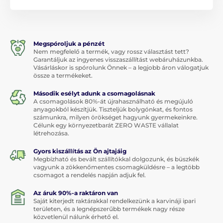
Megspóroljuk a pénzét
Nem megfelelő a termék, vagy rossz választást tett?
Garantáljuk az ingyenes visszaszállítást webáruházunkba.
Vásárláskor is spórolunk Önnek – a legjobb áron válogatjuk
össze a termékeket.
Második esélyt adunk a csomagolásnak
A csomagolások 80%-át újrahasználható és megújuló
anyagokból készítjük. Tiszteljük bolygónkat, és fontos
számunkra, milyen örökséget hagyunk gyermekeinkre.
Célunk egy környezetbarát ZERO WASTE vállalat
létrehozása.
Gyors kiszállítás az Ön ajtajáig
Megbízható és bevált szállítókkal dolgozunk, és büszkék
vagyunk a zökkenőmentes csomagküldésre – a legtöbb
csomagot a rendelés napján adjuk fel.
Az áruk 90%-a raktáron van
Saját kiterjedt raktárakkal rendelkezünk a karvináji ipari
területen, és a legnépszerűbb termékek nagy része
közvetlenül nálunk érhető el.