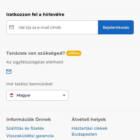
Iratkozzon fel a hírlevélre
Ide írja az e-mail címét
Bejelentkezés
Tanácsra van szükséged?
offline
Az ügyfélszolgálat elérhető
Hol találsz bennünket
Magyar
Információk Önnek
Átvételi helyek
Szállítás és fizetés
Háztartási cikkek
Budapesten
Visszaküldési garancia