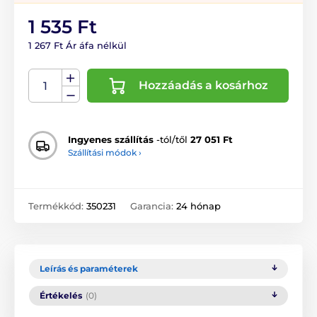
1 535 Ft
1 267 Ft Ár áfa nélkül
Hozzáadás a kosárhoz
Ingyenes szállítás
-tól/től
27 051 Ft
Szállítási módok ›
Termékkód:
350231
Garancia:
24 hónap
Leírás és paraméterek
Értékelés
(0)