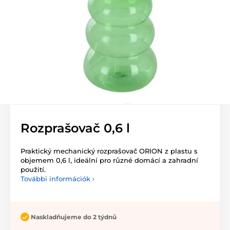
Rozprašovač 0,6 l
Praktický mechanický rozprašovač ORION z plastu s
objemem 0,6 l, ideální pro různé domácí a zahradní
použití.
További információk ›
Naskladňujeme do 2 týdnů