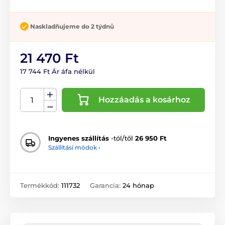
Naskladňujeme do 2 týdnů
21 470 Ft
17 744 Ft Ár áfa nélkül
Hozzáadás a kosárhoz
Ingyenes szállítás
-tól/től
26 950 Ft
Szállítási módok ›
Termékkód:
111732
Garancia:
24 hónap