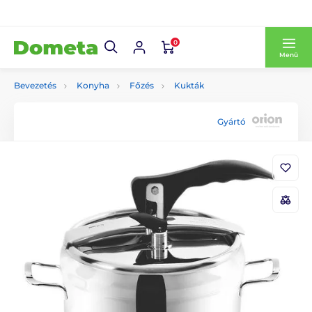
0
Menü
Bevezetés
Konyha
Főzés
Kukták
Gyártó