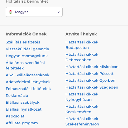
Hol találsz bennünket
Magyar
Információk Önnek
Átvételi helyek
Szállítás és fizetés
Háztartási cikkek
Budapesten
Visszaküldési garancia
Háztartási cikkek
Hogyan csomagolunk
Debrecenben
Általános szerződési
Háztartási cikkek Miskolcon
feltételek
Háztartási cikkek Pécsett
ÁSZF vállalkozásoknak
Háztartási cikkek Győrben
Adatvédelmi irányelvek
Háztartási cikkek Szegeden
Felhasználási feltételek
Háztartási cikkek
Reklamáció
Nyíregyházán
Elállási szabályok
Háztartási cikkek
Elállási nyilatkozat
Kecskeméten
Kapcsolat
Háztartási cikkek
Affiliate program
Székesfehérváron