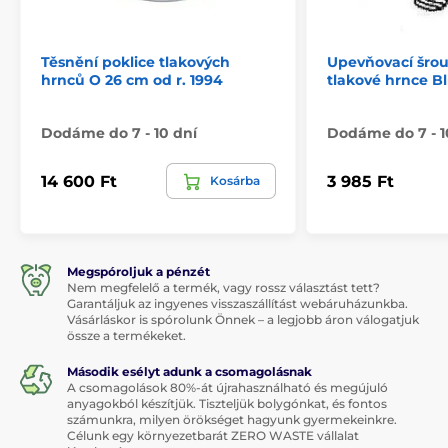
Těsnění poklice tlakových
Upevňovací šrou
hrnců O 26 cm od r. 1994
tlakové hrnce B
Dodáme do 7 - 10 dní
Dodáme do 7 - 1
14 600 Ft
3 985 Ft
Kosárba
Megspóroljuk a pénzét
Nem megfelelő a termék, vagy rossz választást tett?
Garantáljuk az ingyenes visszaszállítást webáruházunkba.
Vásárláskor is spórolunk Önnek – a legjobb áron válogatjuk
össze a termékeket.
Második esélyt adunk a csomagolásnak
A csomagolások 80%-át újrahasználható és megújuló
anyagokból készítjük. Tiszteljük bolygónkat, és fontos
számunkra, milyen örökséget hagyunk gyermekeinkre.
Célunk egy környezetbarát ZERO WASTE vállalat