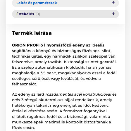
Leírás és paraméterek
Értékelés
(0)
Termék leírása
ORION PROFI 5 l nyomásfőző edény
az ideális
segítőtárs a könnyű és biztonságos főzéshez. Mint
technikai újítás, egy harmadik szilikon szeleppel van
felszerelve, amely további biztonsági szintet garantál.
Ez a szelep automatikusan kioldódik, ha a nyomás
meghaladja a 3,5 bar-t, megakadályozva ezzel a fedél
esetleges sérülését vagy leválását, és védve a
felhasználót.
Az edény szilárd
rozsdamentes acél konstrukcióval
és
erős 3 rétegű akutermikus aljjal rendelkezik, amely
hatékonyan takarít meg energiát és időt kedvenc
ételei elkészítése során. A formázott fogantyúval
ellátott rugalmas fedél és a biztonsági, valamint a
munkaszelepek maximális kontrollt biztosítanak a
főzés során.