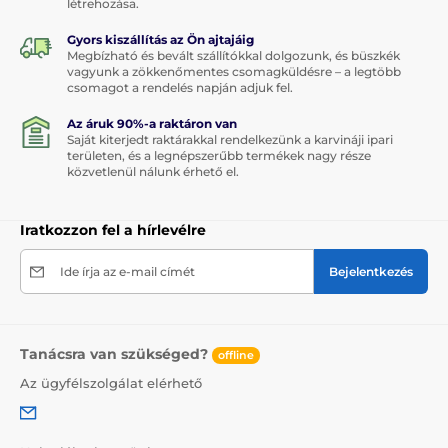
létrehozása.
Gyors kiszállítás az Ön ajtajáig
Megbízható és bevált szállítókkal dolgozunk, és büszkék
vagyunk a zökkenőmentes csomagküldésre – a legtöbb
csomagot a rendelés napján adjuk fel.
Az áruk 90%-a raktáron van
Saját kiterjedt raktárakkal rendelkezünk a karvináji ipari
területen, és a legnépszerűbb termékek nagy része
közvetlenül nálunk érhető el.
Iratkozzon fel a hírlevélre
Ide írja az e-mail címét
Bejelentkezés
Tanácsra van szükséged?
offline
Az ügyfélszolgálat elérhető