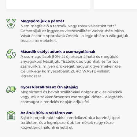
Megspóroljuk a pénzét
Nem megfelelő a termék, vagy rossz választást tett?
Garantáljuk az ingyenes visszaszállítást webáruházunkba.
Vásárláskor is spórolunk Önnek – a legjobb áron válogatjuk
össze a termékeket.
Második esélyt adunk a csomagolásnak
A csomagolások 80%-át újrahasználható és megújuló
anyagokból készítjük. Tiszteljük bolygónkat, és fontos
számunkra, milyen örökséget hagyunk gyermekeinkre.
Célunk egy környezetbarát ZERO WASTE vállalat
létrehozása.
Gyors kiszállítás az Ön ajtajáig
Megbízható és bevált szállítókkal dolgozunk, és büszkék
vagyunk a zökkenőmentes csomagküldésre – a legtöbb
csomagot a rendelés napján adjuk fel.
Az áruk 90%-a raktáron van
Saját kiterjedt raktárakkal rendelkezünk a karvináji ipari
területen, és a legnépszerűbb termékek nagy része
közvetlenül nálunk érhető el.