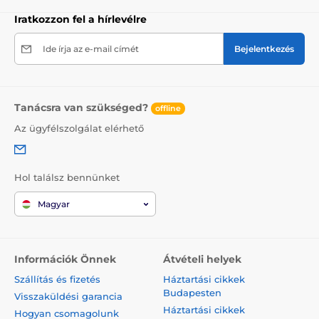
Iratkozzon fel a hírlevélre
Ide írja az e-mail címét
Bejelentkezés
Tanácsra van szükséged?
offline
Az ügyfélszolgálat elérhető
Hol találsz bennünket
Magyar
Információk Önnek
Átvételi helyek
Szállítás és fizetés
Háztartási cikkek
Budapesten
Visszaküldési garancia
Háztartási cikkek
Hogyan csomagolunk