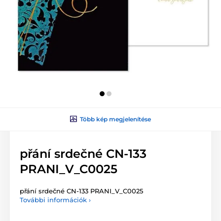
Több kép megjelenítése
přání srdečné CN-133
PRANI_V_C0025
přání srdečné CN-133 PRANI_V_C0025
További információk ›