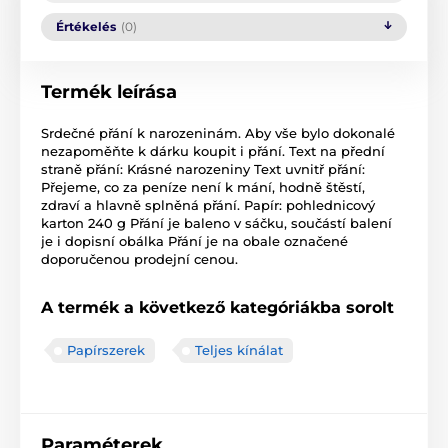
Értékelés
(0)
Termék leírása
Srdečné přání k narozeninám. Aby vše bylo dokonalé
nezapoměňte k dárku koupit i přání. Text na přední
straně přání: Krásné narozeniny Text uvnitř přání:
Přejeme, co za peníze není k mání, hodně štěstí,
zdraví a hlavně splněná přání. Papír: pohlednicový
karton 240 g Přání je baleno v sáčku, součástí balení
je i dopisní obálka Přání je na obale označené
doporučenou prodejní cenou.
A termék a következő kategóriákba sorolt
Papírszerek
Teljes kínálat
Paraméterek