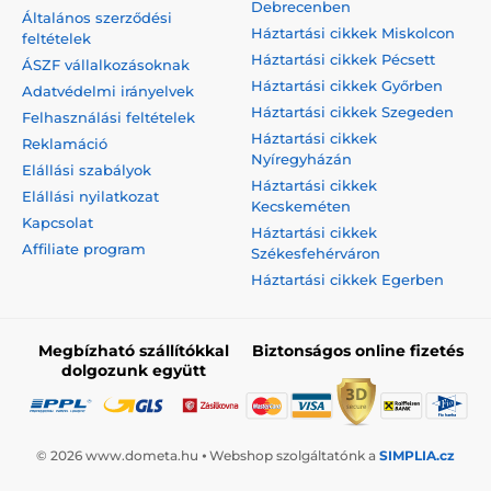
Debrecenben
Általános szerződési
Háztartási cikkek Miskolcon
feltételek
Háztartási cikkek Pécsett
ÁSZF vállalkozásoknak
Háztartási cikkek Győrben
Adatvédelmi irányelvek
Háztartási cikkek Szegeden
Felhasználási feltételek
Háztartási cikkek
Reklamáció
Nyíregyházán
Elállási szabályok
Háztartási cikkek
Elállási nyilatkozat
Kecskeméten
Kapcsolat
Háztartási cikkek
Affiliate program
Székesfehérváron
Háztartási cikkek Egerben
Megbízható szállítókkal
Biztonságos online fizetés
dolgozunk együtt
© 2026 www.dometa.hu ⦁ Webshop szolgáltatónk a
SIMPLIA.cz