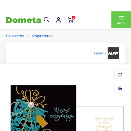
0
Menü
Bevezetés
Papírszerek
Gyártó