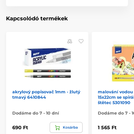
Kapcsolódó termékek
akrylový popisovač 1mm - žlutý
malování vodou 
tmavý 6410844
15x22cm se spirál
štětec 5301090
Dodáme do 7 - 10 dní
Dodáme do 7 - 1
690 Ft
1 565 Ft
Kosárba