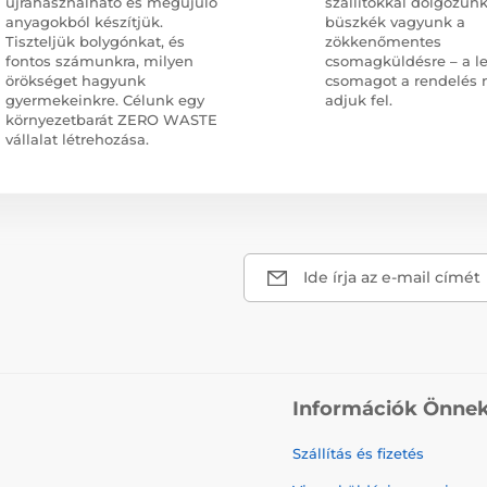
újrahasználható és megújuló
szállítókkal dolgozunk
anyagokból készítjük.
büszkék vagyunk a
Tiszteljük bolygónkat, és
zökkenőmentes
fontos számunkra, milyen
csomagküldésre – a l
örökséget hagyunk
csomagot a rendelés 
gyermekeinkre. Célunk egy
adjuk fel.
környezetbarát ZERO WASTE
vállalat létrehozása.
Ide írja az e-mail címét
Információk Önne
Szállítás és fizetés