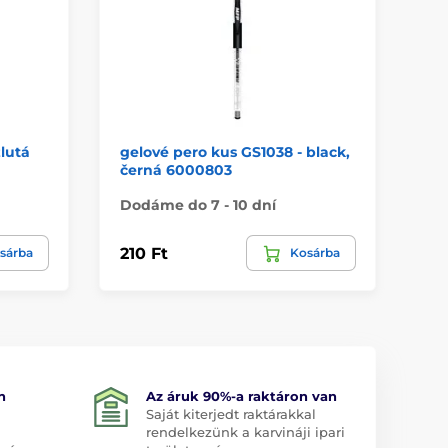
lutá
gelové pero kus GS1038 - black,
ro
černá 6000803
6k
Dodáme do 7 - 10 dní
Do
210 Ft
2 
sárba
Kosárba
n
Az áruk 90%-a raktáron van
Saját kiterjedt raktárakkal
rendelkezünk a karvináji ipari