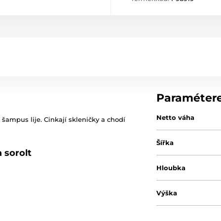
Paraméter
Netto váha
 šampus lije. Cinkají skleničky a chodí
Šířka
 sorolt
Hloubka
Výška