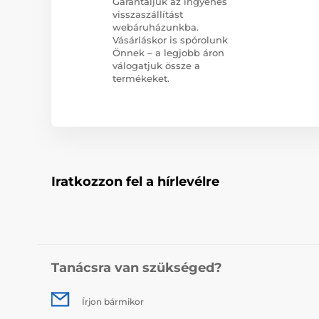
Garantáljuk az ingyenes
visszaszállítást
webáruházunkba.
Vásárláskor is spórolunk
Önnek – a legjobb áron
válogatjuk össze a
termékeket.
Iratkozzon fel a hírlevélre
Tanácsra van szükséged?
Írjon bármikor