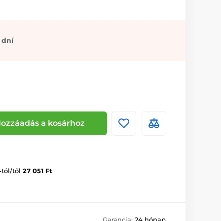
 dní
ozzáadás a kosárhoz
-tól/től
27 051 Ft
Garancia:
24 hónap