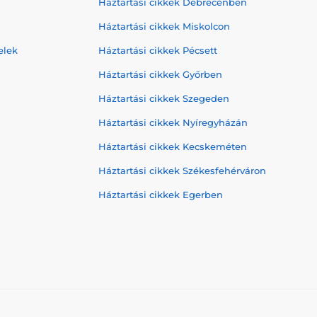
Háztartási cikkek Debrecenben
Háztartási cikkek Miskolcon
elek
Háztartási cikkek Pécsett
Háztartási cikkek Győrben
Háztartási cikkek Szegeden
Háztartási cikkek Nyíregyházán
Háztartási cikkek Kecskeméten
Háztartási cikkek Székesfehérváron
Háztartási cikkek Egerben