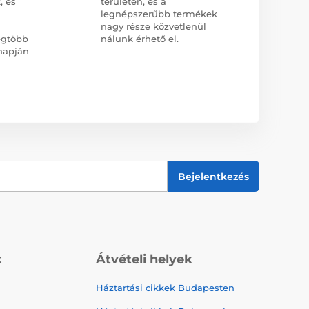
, és
területen, és a
legnépszerűbb termékek
nagy része közvetlenül
egtöbb
nálunk érhető el.
napján
Bejelentkezés
k
Átvételi helyek
Háztartási cikkek Budapesten