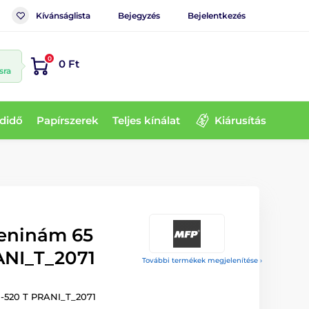
Kívánságlista
Bejegyzés
Bejelentkezés
0
0 Ft
sra
didő
Papírszerek
Teljes kínálat
Kiárusítás
zeninám 65
ANI_T_2071
További termékek megjelenítése ›
1-520 T PRANI_T_2071