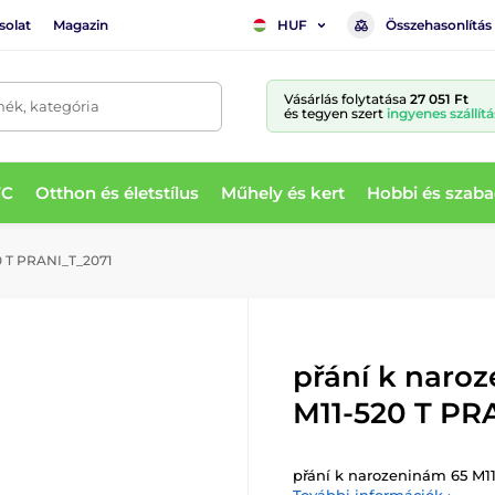
solat
Magazin
Összehasonlítás
HUF
Vásárlás folytatása
27 051 Ft
mék, kategória
és tegyen szert
ingyenes szállítá
WC
Otthon és életstílus
Műhely és kert
Hobbi és szaba
0 T PRANI_T_2071
přání k naro
M11-520 T PR
přání k narozeninám 65 M1