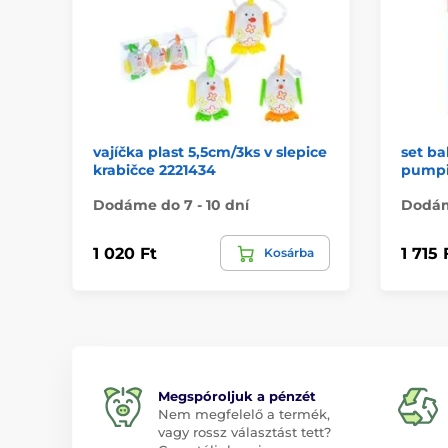
vajíčka plast 5,5cm/3ks v slepice
set ba
krabičce 2221434
pumpi
Dodáme do 7 - 10 dní
Dodáme
1 020 Ft
1 715 
Kosárba
Megspóroljuk a pénzét
Nem megfelelő a termék,
vagy rossz választást tett?