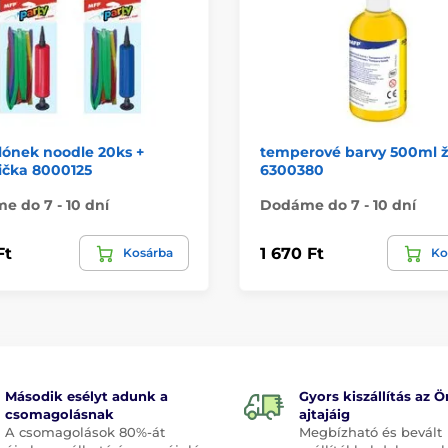
lónek noodle 20ks +
temperové barvy 500ml ž
čka 8000125
6300380
 do 7 - 10 dní
Dodáme do 7 - 10 dní
Ft
1 670 Ft
Kosárba
Ko
Második esélyt adunk a
Gyors kiszállítás az Ö
csomagolásnak
ajtajáig
A csomagolások 80%-át
Megbízható és bevált