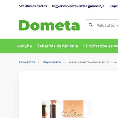
Szállítás és fizetés
Ingyenes visszaküldés garanciája
Kapc
Például ter
Konyha
Takarítás és higiénia
Fürdőszoba és 
Bevezetés
Papírszerek
přání k narozeninám 65 M11-52