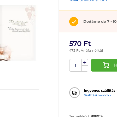
További információk ›
Dodáme do 7 - 10
570 Ft
472 Ft Ár áfa nélkül
H
Ingyenes szállítás
Szállítási módok ›
Termékkód:
P98919