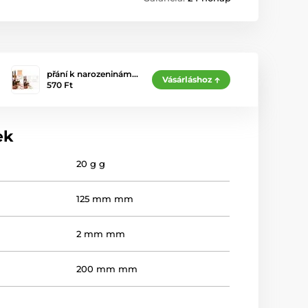
přání k narozeninám…
Vásárláshoz
570 Ft
ek
20 g g
125 mm mm
2 mm mm
200 mm mm