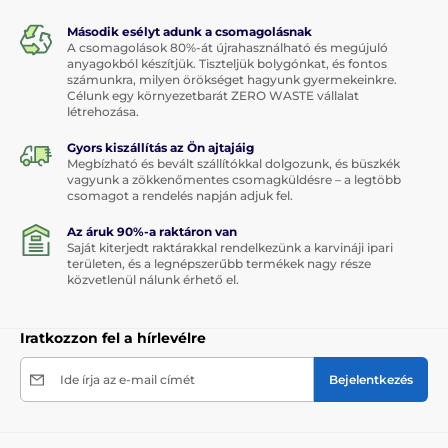
Második esélyt adunk a csomagolásnak
A csomagolások 80%-át újrahasználható és megújuló
anyagokból készítjük. Tiszteljük bolygónkat, és fontos
számunkra, milyen örökséget hagyunk gyermekeinkre.
Célunk egy környezetbarát ZERO WASTE vállalat
létrehozása.
Gyors kiszállítás az Ön ajtajáig
Megbízható és bevált szállítókkal dolgozunk, és büszkék
vagyunk a zökkenőmentes csomagküldésre – a legtöbb
csomagot a rendelés napján adjuk fel.
Az áruk 90%-a raktáron van
Saját kiterjedt raktárakkal rendelkezünk a karvináji ipari
területen, és a legnépszerűbb termékek nagy része
közvetlenül nálunk érhető el.
Iratkozzon fel a hírlevélre
Ide írja az e-mail címét
Bejelentkezés