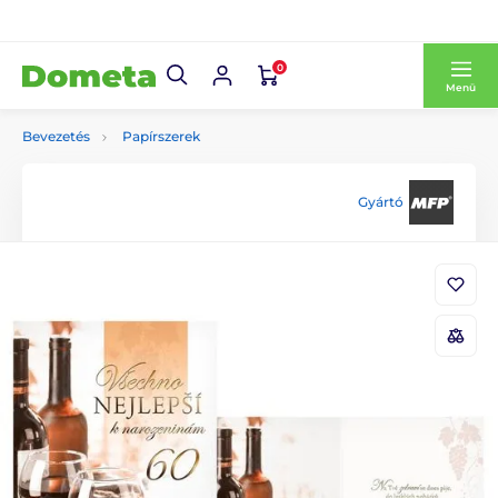
0
Menü
Bevezetés
Papírszerek
Gyártó