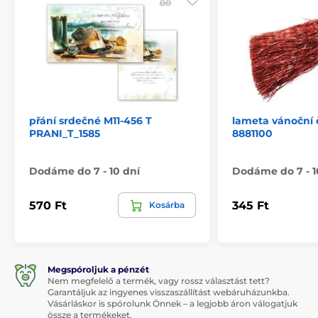
přání srdečné M11-456 T
lameta vánoční 
PRANI_T_1585
8881100
Dodáme do 7 - 10 dní
Dodáme do 7 - 1
570 Ft
345 Ft
Kosárba
Megspóroljuk a pénzét
Nem megfelelő a termék, vagy rossz választást tett?
Garantáljuk az ingyenes visszaszállítást webáruházunkba.
Vásárláskor is spórolunk Önnek – a legjobb áron válogatjuk
össze a termékeket.