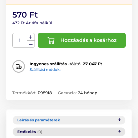
570 Ft
472 Ft Ár áfa nélkül
Hozzáadás a kosárhoz
Ingyenes szállítás
-tól/től
27 047 Ft
Szállítási módok ›
Termékkód:
P98918
Garancia:
24 hónap
Leírás és paraméterek
Értékelés
(0)