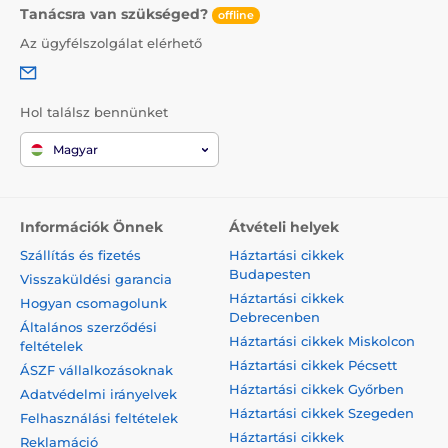
Tanácsra van szükséged?
offline
Az ügyfélszolgálat elérhető
Hol találsz bennünket
Magyar
Információk Önnek
Átvételi helyek
Szállítás és fizetés
Háztartási cikkek
Budapesten
Visszaküldési garancia
Háztartási cikkek
Hogyan csomagolunk
Debrecenben
Általános szerződési
Háztartási cikkek Miskolcon
feltételek
Háztartási cikkek Pécsett
ÁSZF vállalkozásoknak
Háztartási cikkek Győrben
Adatvédelmi irányelvek
Háztartási cikkek Szegeden
Felhasználási feltételek
Háztartási cikkek
Reklamáció