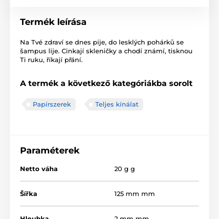
Termék leírása
Na Tvé zdraví se dnes pije, do lesklých pohárků se
šampus lije. Cinkají skleničky a chodí známí, tisknou
Ti ruku, říkají přání.
A termék a következő kategóriákba sorolt
Papírszerek
Teljes kínálat
Paraméterek
Netto váha
20 g g
Šířka
125 mm mm
Hloubka
2 mm mm