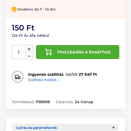
Dodáme do 7 - 10 dní
150 Ft
124 Ft Ár áfa nélkül
Hozzáadás a kosárhoz
Ingyenes szállítás
-tól/től
27 047 Ft
Szállítási módok ›
Termékkód:
P98998
Garancia:
24 hónap
Leírás és paraméterek