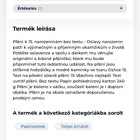
Értékelés
(0)
Termék leírása
Přání k 15. narozeninám bez textu - Oslavy narozenin
patří k výjimečným a příjemným okamžikům v životě.
Potěšte oslavence a spolu s dárkem mu věnujte
originální a krásné přáníčko, které mu bude
připomínat tuto radostnou událost. Na přání jsou
stříbrné hvězdičky a modré kamínky ve tvaru číslice 15.
Text na přední straně přání: 15 Všechno nejlepší Text
uvnitř přání: Bez textu Papír: pohlednicový karton 240
g Přání je baleno v sáčku, součástí balení je i dopisní
obálka. Přání je na obale označené doporučenou
prodejní cenou.
A termék a következő kategóriákba sorolt
Papírszerek
Teljes kínálat