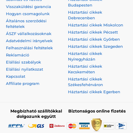
Budapesten
Visszaküldési garancia
Háztartási cikkek
Hogyan csomagolunk
Debrecenben
Általános szerződési
Háztartási cikkek Miskolcon
feltételek
Háztartási cikkek Pécsett
ÁSZF vállalkozásoknak
Háztartási cikkek Győrben
Adatvédelmi irányelvek
Háztartási cikkek Szegeden
Felhasználási feltételek
Háztartási cikkek
Reklamáció
Nyíregyházán
Elállási szabályok
Háztartási cikkek
Elállási nyilatkozat
Kecskeméten
Kapcsolat
Háztartási cikkek
Affiliate program
Székesfehérváron
Háztartási cikkek Egerben
Megbízható szállítókkal
Biztonságos online fizetés
dolgozunk együtt