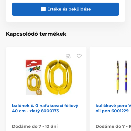
Értékelés beküldése
Kapcsolódó termékek
balónek č. 0 nafukovací fóliový
kuličkové pero
40 cm - zlatý 8000173
oil pen 6001229
Dodáme do 7 - 10 dní
Dodáme do 7 - 1