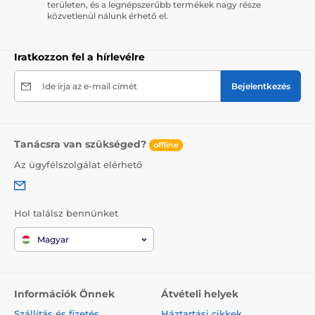
területen, és a legnépszerűbb termékek nagy része
közvetlenül nálunk érhető el.
Iratkozzon fel a hírlevélre
Ide írja az e-mail címét
Bejelentkezés
Tanácsra van szükséged?
offline
Az ügyfélszolgálat elérhető
Hol találsz bennünket
Magyar
Információk Önnek
Átvételi helyek
Szállítás és fizetés
Háztartási cikkek