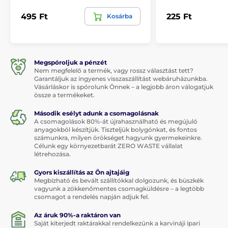
495 Ft
225 Ft
Kosárba
Megspóroljuk a pénzét
Nem megfelelő a termék, vagy rossz választást tett?
Garantáljuk az ingyenes visszaszállítást webáruházunkba.
Vásárláskor is spórolunk Önnek – a legjobb áron válogatjuk
össze a termékeket.
Második esélyt adunk a csomagolásnak
A csomagolások 80%-át újrahasználható és megújuló
anyagokból készítjük. Tiszteljük bolygónkat, és fontos
számunkra, milyen örökséget hagyunk gyermekeinkre.
Célunk egy környezetbarát ZERO WASTE vállalat
létrehozása.
Gyors kiszállítás az Ön ajtajáig
Megbízható és bevált szállítókkal dolgozunk, és büszkék
vagyunk a zökkenőmentes csomagküldésre – a legtöbb
csomagot a rendelés napján adjuk fel.
Az áruk 90%-a raktáron van
Saját kiterjedt raktárakkal rendelkezünk a karvináji ipari