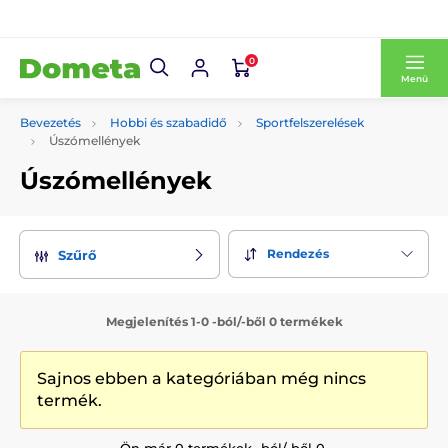
0
Menü
Bevezetés
Hobbi és szabadidő
Sportfelszerelések
Úszómellények
Úszómellények
Rendezés
Szűrő
Megjelenítés 1-0 -ból/-ből 0 termékek
Sajnos ebben a kategóriában még nincs
termék.
Ön már 0 termékek -ból/-ből 0.