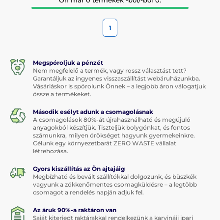
1
Megspóroljuk a pénzét
Nem megfelelő a termék, vagy rossz választást tett?
Garantáljuk az ingyenes visszaszállítást webáruházunkba.
Vásárláskor is spórolunk Önnek – a legjobb áron válogatjuk
össze a termékeket.
Második esélyt adunk a csomagolásnak
A csomagolások 80%-át újrahasználható és megújuló
anyagokból készítjük. Tiszteljük bolygónkat, és fontos
számunkra, milyen örökséget hagyunk gyermekeinkre.
Célunk egy környezetbarát ZERO WASTE vállalat
létrehozása.
Gyors kiszállítás az Ön ajtajáig
Megbízható és bevált szállítókkal dolgozunk, és büszkék
vagyunk a zökkenőmentes csomagküldésre – a legtöbb
csomagot a rendelés napján adjuk fel.
Az áruk 90%-a raktáron van
Saját kiterjedt raktárakkal rendelkezünk a karvináji ipari