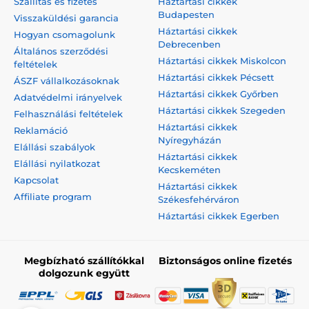
Szállítás és fizetés
Háztartási cikkek
Budapesten
Visszaküldési garancia
Háztartási cikkek
Hogyan csomagolunk
Debrecenben
Általános szerződési
Háztartási cikkek Miskolcon
feltételek
Háztartási cikkek Pécsett
ÁSZF vállalkozásoknak
Háztartási cikkek Győrben
Adatvédelmi irányelvek
Háztartási cikkek Szegeden
Felhasználási feltételek
Háztartási cikkek
Reklamáció
Nyíregyházán
Elállási szabályok
Háztartási cikkek
Elállási nyilatkozat
Kecskeméten
Kapcsolat
Háztartási cikkek
Affiliate program
Székesfehérváron
Háztartási cikkek Egerben
Megbízható szállítókkal
Biztonságos online fizetés
dolgozunk együtt