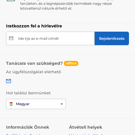
területen, és a legnépszerűbb termékek nagy része
közvetlenül nálunk érhető el.
Iratkozzon fel a hírlevélre
Ide írja az e-mail címét
Bejelentkezés
Tanácsra van szükséged?
offline
Az ügyfélszolgálat elérhető
Hol találsz bennünket
Magyar
Információk Önnek
Átvételi helyek